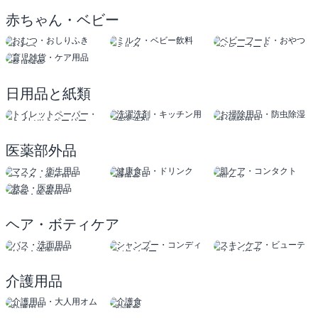
赤ちゃん・ベビー
おむつ
ミルク
ベビーフード
おしりふき
ベビー飲料
おやつ
育児雑貨
ケア用品
日用品と紙類
トイレットペーパー
洗濯洗剤
お掃除用品
ティッシュ
キッチン用品
防虫除湿
医薬部外品
マスク・衛生用品
健康食品
肌ケア
ドリンク
コンタクト
救急・医療用品
ヘア・ボティケア
バス・洗面用品
シャンプー
スキンケア
コンディショナー
ビューティー
介護用品
介護用品
介護食