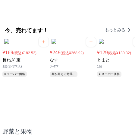
今、売れてます！
もっとみる
¥169
¥249
¥129
(税込¥182.52)
(税込¥268.92)
(税込¥139.32)
長ねぎ 束
なす
とまと
1袋(2~3本入)
3~4本
1個
¥ スーパー価格
顔が見える野菜。
¥ スーパー価格
野菜と果物