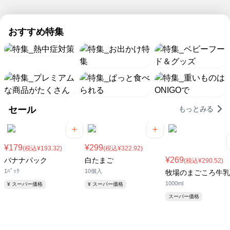
も、
境
流
ち
ト
の
楽
ミ
な
5
し
ネ
ッ
期
に
強
水
で
ナ
ど
日
ま
ッ
ク
間
す
を
販
は
し
化！
麺
も
おすすめ特集
ト
限
る！
つ
売
パ
た！
ス
日
定
チ
特
け
開
ピ
ー
本
ル
て
始！
コ
集
パ
最
ド
暑
の
火
ー
高
＆
い
日
を
な
気
冷
夏
使
ら
温
凍
を
わ
玄
の
食
セール
もっとみる
乗
な
関
日
品
り
い
ま
に
が
切
簡
で
負
続々
ろ
便
ラ
け
登
¥179
¥299
(税込¥193.32)
(税込¥322.92)
う！
料
ク
な
場
¥269
バナナパック
白たまご
(税込¥290.52)
理
ラ
い
1ﾊﾟｯｸ
10個入
牧場のまごころ牛乳
が
ク
で！
1000ml
¥ スーパー価格
¥ スーパー価格
8/5
配
ま
送！
スーパー価格
で
お
得！