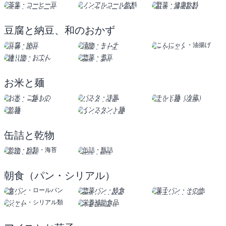
茶葉・コーヒー豆
ノンアルコール飲料
野菜・健康飲料
豆腐と納豆、和のおかず
豆腐・納豆
漬物・キムチ
こんにゃく
油揚げ
練り物・おでん
惣菜・煮豆
お米と麺
お米・ご飯もの
パスタ・洋風
チルド麺（冷蔵）
乾麺
インスタント麺
缶詰と乾物
乾物・粉類
缶詰・瓶詰
朝食（パン・シリアル）
食パン
惣菜パン・軽食
菓子パン・その他
ロールパン
ジャム
栄養補助食品
シリアル類