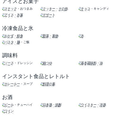
アイスとお菓子
スナック
クッキー・その他
チョコ
おつまみ
キャンディ
アイス・氷菓
デザート
冷凍食品と氷
おかず・軽食
野菜・果物
氷
パスタ・麺
調味料
ソース
鍋つゆ
基本調味料・油
ドレッシング
インスタント食品とレトルト
カレールー
料理の素
スープ
お酒
ビール
日本酒・焼酎
ウイスキー・洋酒
チューハイ
ワイン