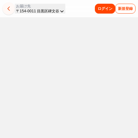
お届け先
ログイン
新規登録
〒154-0011 目黒区碑文谷
発
平
乾
惣
マ
夏
夏
今
新
パ
ベ
ど
ま
酵
日
麺
菜
ル
バ
休
週
商
ピ
ビ
こ
と
の
は
が
コ
ち
テ
み
の
品
コ
ー
か
め
日
お
全
ロ
ゃ
対
の
新
は
が
フ
懐
買
は
手
品
ッ
ん
策
救
商
こ
よ
ー
か
い
発
軽
20%OFF
ケ
が
ス
世
品
ち
り
ド
し
が
夏
酵
ご
が
衝
タ
主
を
ら
ど
＆
い
便
本
飲
食
飯！
20%OFF
撃
ミ
ご
集
り
グ
味
利
番！
料・
重
品
レ
の
ナ
飯
め
3
ッ
わ
昼
ア
た
休
毎
で
ン
188
フ
ま
点
ズ
い
イ
い
み
日
ス・
取
腸
チ
円
ェ
し
で
を
ド
に
の
冷
扱
リ
乾
8/9
内
ン
ア
た！
5%OFF
お
昼
凍
い
ン
麺
ま
食
ス
商
8
環
＆
う
開
ク
ス
で
を
タ
品
月
始