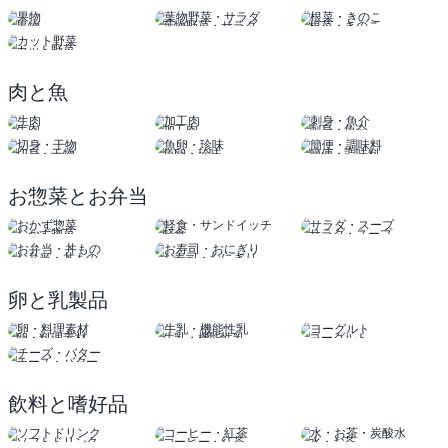
果物
葉物野菜・サラダ
根菜・きのこ
カット野菜
肉と魚
生肉
加工肉
刺身・魚介
切身・干物
魚卵・珍味
簡便・調味料
お惣菜とお弁当
おかず惣菜
軽食
サラダ・スープ
サンドイッチ
お弁当・丼もの
お寿司・おにぎり
卵と乳製品
卵・料理素材
牛乳・機能性乳
ヨーグルト
チーズ・バター
飲料と嗜好品
ソフトドリンク
コーヒー・紅茶
水・お茶