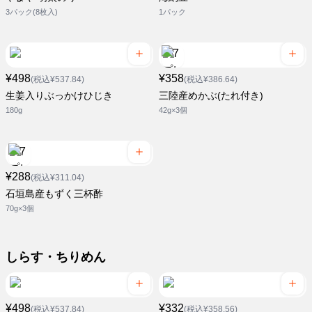
3パック(8枚入)
1パック
¥498
¥358
(税込¥537.84)
(税込¥386.64)
生姜入りぶっかけひじき
三陸産めかぶ(たれ付き)
180g
42g×3個
¥288
(税込¥311.04)
石垣島産もずく三杯酢
70g×3個
しらす・ちりめん
¥498
¥332
(税込¥537.84)
(税込¥358.56)