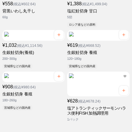
¥558
¥1,388
(税込¥602.64)
(税込¥1,499.04)
背黒いわし丸干し
塩紅鮭切身 甘口
60g
5切
ロシア産などの原料
¥1,032
¥619
(税込¥1,114.56)
(税込¥668.52)
生銀鮭切身(養殖)
生銀鮭切身 養殖
200~300g
120~180g
宮城県などの国内産
宮城県などの国内産
¥908
(税込¥980.64)
生銀鮭切身 養殖
180~260g
¥628
(税込¥678.24)
塩アトランティックサーモンハラ
宮城県などの国内産
ス便利FISH 加熱調理用
1パック