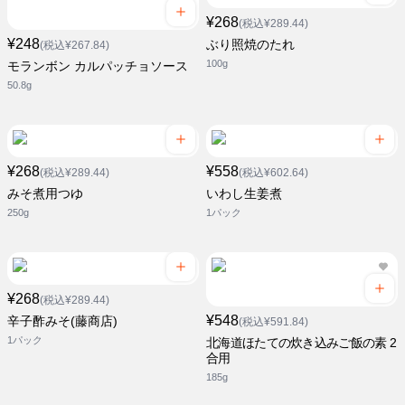
¥268
(税込¥289.44)
¥248
ぶり照焼のたれ
(税込¥267.84)
100g
モランボン カルパッチョソース
50.8g
¥268
¥558
(税込¥289.44)
(税込¥602.64)
みそ煮用つゆ
いわし生姜煮
250g
1パック
¥268
(税込¥289.44)
¥548
辛子酢みそ(藤商店)
(税込¥591.84)
1パック
北海道ほたての炊き込みご飯の素 2
合用
185g