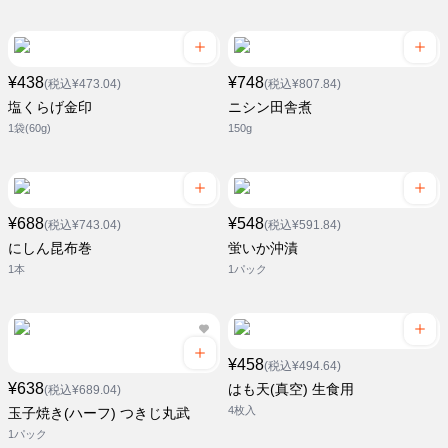
¥438
¥748
(税込¥473.04)
(税込¥807.84)
塩くらげ金印
ニシン田舎煮
1袋(60g)
150g
¥688
¥548
(税込¥743.04)
(税込¥591.84)
にしん昆布巻
蛍いか沖漬
1本
1パック
¥458
(税込¥494.64)
¥638
はも天(真空) 生食用
(税込¥689.04)
4枚入
玉子焼き(ハーフ) つきじ丸武
1パック