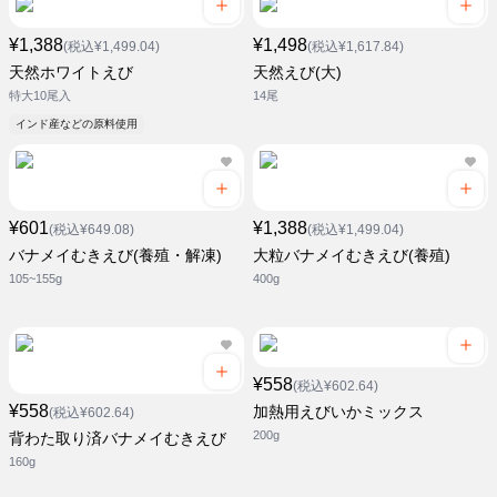
¥1,388
¥1,498
(税込¥1,499.04)
(税込¥1,617.84)
天然ホワイトえび
天然えび(大)
特大10尾入
14尾
インド産などの原料使用
¥601
¥1,388
(税込¥649.08)
(税込¥1,499.04)
バナメイむきえび(養殖・解凍)
大粒バナメイむきえび(養殖)
105~155g
400g
¥558
(税込¥602.64)
¥558
加熱用えびいかミックス
(税込¥602.64)
200g
背わた取り済バナメイむきえび
160g