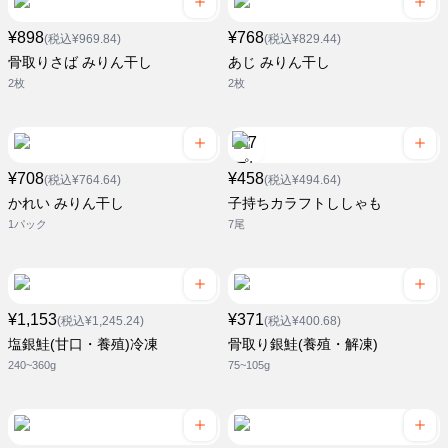
¥898
¥768
(税込¥969.84)
(税込¥829.44)
骨取りさば みりん干し
あじ みりん干し
2枚
2枚
¥708
¥458
(税込¥764.64)
(税込¥494.64)
かれい みりん干し
子持ちカラフトししゃも
1パック
7尾
¥1,153
¥371
(税込¥1,245.24)
(税込¥400.68)
塩銀鮭(甘口・養殖)冷凍
骨取り銀鮭(養殖・解凍)
240~360g
75~105g