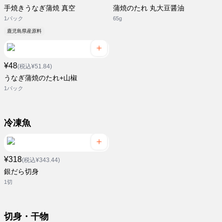
手焼きうなぎ蒲焼 真空
蒲焼のたれ 丸大豆醤油
1パック
65g
鹿児島県産原料
¥48
(税込¥51.84)
うなぎ蒲焼のたれ+山椒
1パック
冷凍魚
¥318
(税込¥343.44)
銀だら切身
1切
切身・干物