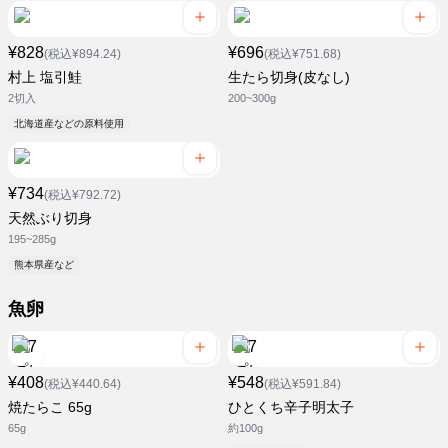
¥828
¥696
(税込¥894.24)
(税込¥751.68)
村上 塩引鮭
生たら切身(皮なし)
2切入
200~300g
北海道産などの原料使用
¥734
(税込¥792.72)
天然ぶり切身
195~285g
熊本県産など
魚卵
¥408
¥548
(税込¥440.64)
(税込¥591.84)
焼たらこ 65g
ひとくち辛子明太子
65g
約100g