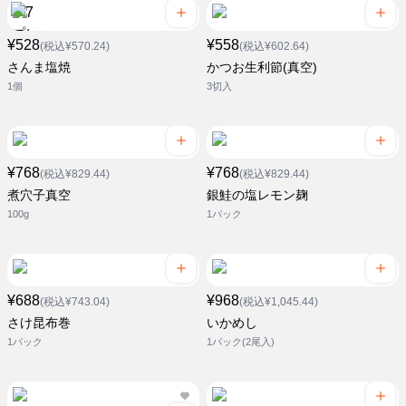
¥528
¥558
(税込¥570.24)
(税込¥602.64)
さんま塩焼
かつお生利節(真空)
1個
3切入
¥768
¥768
(税込¥829.44)
(税込¥829.44)
煮穴子真空
銀鮭の塩レモン麹
100g
1パック
¥688
¥968
(税込¥743.04)
(税込¥1,045.44)
さけ昆布巻
いかめし
1パック
1パック(2尾入)