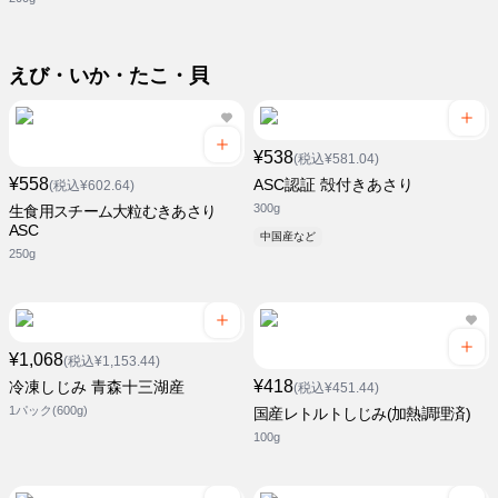
えび・いか・たこ・貝
¥538
(税込¥581.04)
¥558
ASC認証 殻付きあさり
(税込¥602.64)
300g
生食用スチーム大粒むきあさり
ASC
中国産など
250g
¥1,068
(税込¥1,153.44)
¥418
冷凍しじみ 青森十三湖産
(税込¥451.44)
1パック(600g)
国産レトルトしじみ(加熱調理済)
100g