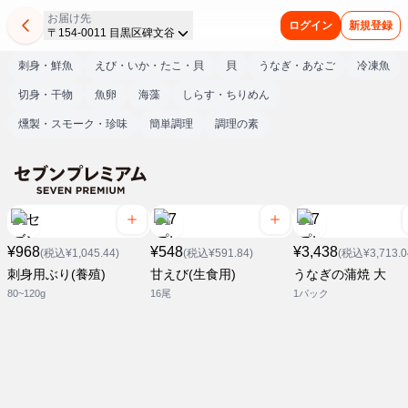
お届け先
ログイン
新規登録
〒154-0011 目黒区碑文谷
刺身・鮮魚
えび・いか・たこ・貝
貝
うなぎ・あなご
冷凍魚
切身・干物
魚卵
海藻
しらす・ちりめん
燻製・スモーク・珍味
簡単調理
調理の素
¥968
¥548
¥3,438
(税込¥1,045.44)
(税込¥591.84)
(税込¥3,713.0
刺身用ぶり(養殖)
甘えび(生食用)
うなぎの蒲焼 大
80~120g
16尾
1パック