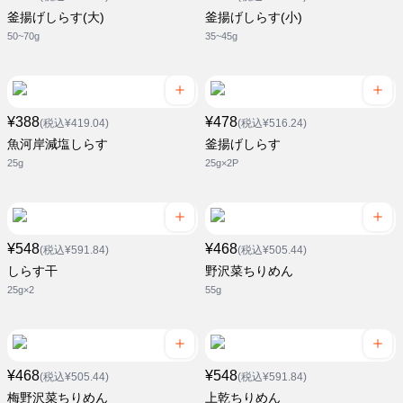
釜揚げしらす(大)
釜揚げしらす(小)
50~70g
35~45g
¥388
¥478
(税込¥419.04)
(税込¥516.24)
魚河岸減塩しらす
釜揚げしらす
25g
25g×2P
¥548
¥468
(税込¥591.84)
(税込¥505.44)
しらす干
野沢菜ちりめん
25g×2
55g
¥468
¥548
(税込¥505.44)
(税込¥591.84)
梅野沢菜ちりめん
上乾ちりめん