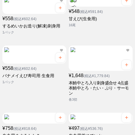
¥548
(税込¥591.84)
¥558
甘えび(生食用)
(税込¥602.64)
16尾
するめいかお造り(解凍)刺身用
1パック
¥558
(税込¥602.64)
¥1,648
バナメイえび寿司用 生食用
(税込¥1,779.84)
1パック
本鮪中とろ入り刺身盛合せ 4点盛
本鮪中とろ・たい・ぶり・サーモ
ン
各3切
¥758
¥497
(税込¥818.64)
(税込¥536.76)