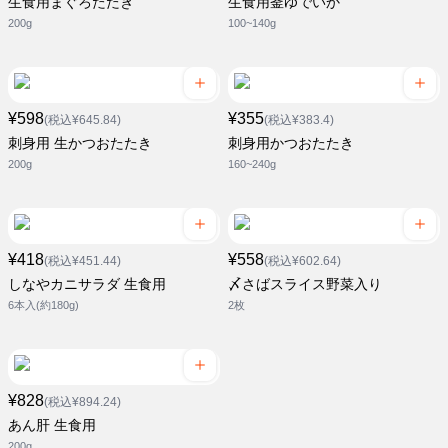
生食用まぐろたたき
生食用釜ゆでいか
200g
100~140g
¥598
¥355
(税込¥645.84)
(税込¥383.4)
刺身用 生かつおたたき
刺身用かつおたたき
200g
160~240g
¥418
¥558
(税込¥451.44)
(税込¥602.64)
しなやカニサラダ 生食用
〆さばスライス野菜入り
6本入(約180g)
2枚
¥828
(税込¥894.24)
あん肝 生食用
200g