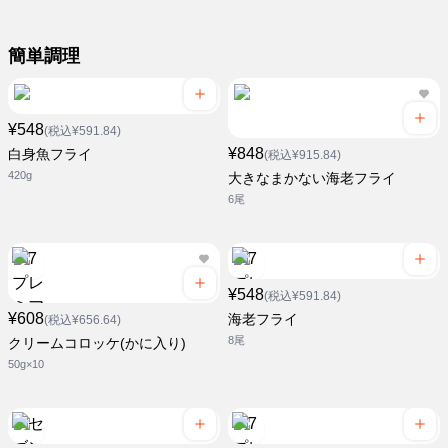
簡単調理
¥548
(税込¥591.84)
¥848
白身魚フライ
(税込¥915.84)
420g
大きなまかない海老フライ
6尾
¥548
(税込¥591.84)
¥608
海老フライ
(税込¥656.64)
8尾
クリームコロッケ(かに入り)
50g×10