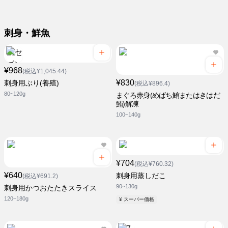
刺身・鮮魚
¥968
(税込¥1,045.44)
¥830
刺身用ぶり(養殖)
(税込¥896.4)
80~120g
まぐろ赤身(めばち鮪またはきはだ
鮪)解凍
100~140g
¥704
(税込¥760.32)
¥640
刺身用蒸しだこ
(税込¥691.2)
90~130g
刺身用かつおたたきスライス
120~180g
¥ スーパー価格