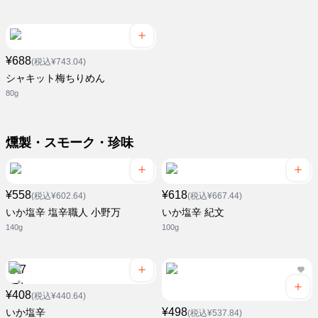
¥688
(税込¥743.04)
シャキット梅ちりめん
80g
燻製・スモーク・珍味
¥558
¥618
(税込¥602.64)
(税込¥667.44)
いか塩辛 塩辛職人 小野万
いか塩辛 紀文
140g
100g
¥408
(税込¥440.64)
¥498
いか塩辛
(税込¥537.84)