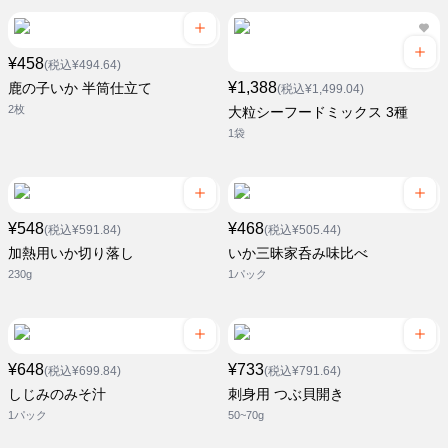
¥458
(税込¥494.64)
¥1,388
鹿の子いか 半筒仕立て
(税込¥1,499.04)
2枚
大粒シーフードミックス 3種
1袋
¥548
¥468
(税込¥591.84)
(税込¥505.44)
加熱用いか切り落し
いか三昧家呑み味比べ
230g
1パック
¥648
¥733
(税込¥699.84)
(税込¥791.64)
しじみのみそ汁
刺身用 つぶ貝開き
1パック
50~70g