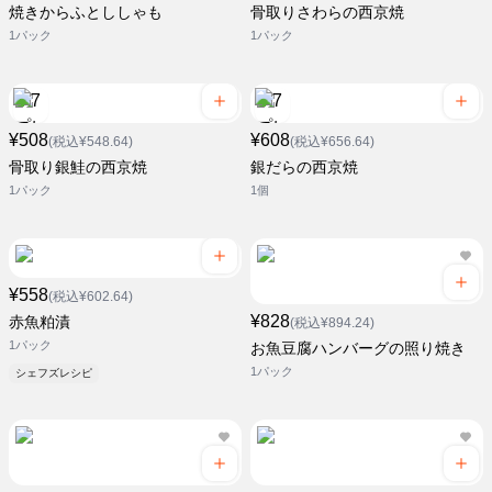
焼きからふとししゃも
骨取りさわらの西京焼
1パック
1パック
¥508
¥608
(税込¥548.64)
(税込¥656.64)
骨取り銀鮭の西京焼
銀だらの西京焼
1パック
1個
¥558
(税込¥602.64)
¥828
赤魚粕漬
(税込¥894.24)
1パック
お魚豆腐ハンバーグの照り焼き
1パック
シェフズレシピ