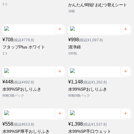
1コ
かんたん!時短! おむつ替えシート
18枚
¥708
¥998
(税込¥778.8)
(税込¥1,097.8)
フタップPlus ホワイト
清浄綿
1コ
100包
¥448
¥1,148
(税込¥492.8)
(税込¥1,262.8)
水99%SPおしりふき
水99%SPおしりふき
90枚3個パック
90枚8個パック
¥558
¥1,398
(税込¥613.8)
(税込¥1,537.8)
水99%SP厚手おしりふき
水99%SP手口ウェット