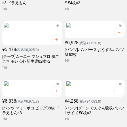
×3 ドラえもん
S 54枚×2
1個
1個
¥6,928
(税込¥7,620.8)
¥5,478
[パンツ]パンパース おやすみパンツ
(税込¥6,025.8)
M 62枚
[テープ]ムーニー マシュマロ 肌ご
1個
こち モレ安心 新生児82枚×2
1個
¥6,338
¥4,258
(税込¥6,971.8)
(税込¥4,683.8)
[パンツ]マミーポコ ビッグ38枚 ド
[パンツ]グーン ぐんぐん吸収パンツ
ラえもん×3
Lサイズ 50枚×2
1個
1個