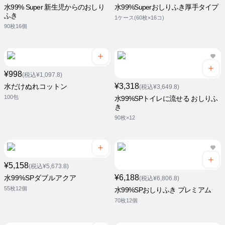
水99% Super 新生児からのおしり
水99%Superおしりふき厚手タイプ
ふき
1ケース(60枚×16コ)
90枚16個
¥998
(税込¥1,097.8)
¥3,318
水だけぬれコットン
(税込¥3,649.8)
100包
水99%SPトイレに流せる おしりふ
き
90枚×12
¥5,158
(税込¥5,673.8)
¥6,188
水99%SPダブルアクア
(税込¥6,806.8)
55枚12個
水99%SPおしりふき プレミアム
70枚12個