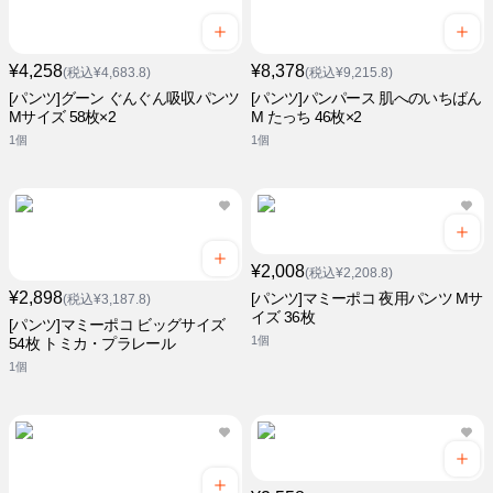
¥4,258
¥8,378
(税込¥4,683.8)
(税込¥9,215.8)
[パンツ]グーン ぐんぐん吸収パンツ
[パンツ]パンパース 肌へのいちばん
Mサイズ 58枚×2
M たっち 46枚×2
1個
1個
¥2,008
(税込¥2,208.8)
¥2,898
[パンツ]マミーポコ 夜用パンツ Mサ
(税込¥3,187.8)
イズ 36枚
[パンツ]マミーポコ ビッグサイズ
1個
54枚 トミカ・プラレール
1個