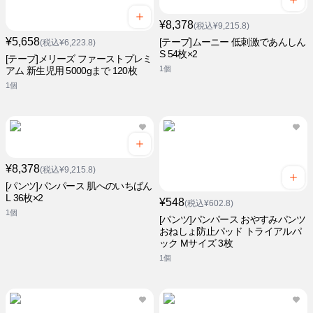
¥8,378
(税込¥9,215.8)
¥5,658
[テープ]ムーニー 低刺激であんしん
(税込¥6,223.8)
S 54枚×2
[テープ]メリーズ ファーストプレミ
1個
アム 新生児用 5000gまで 120枚
1個
¥8,378
(税込¥9,215.8)
[パンツ]パンパース 肌へのいちばん
L 36枚×2
¥548
(税込¥602.8)
1個
[パンツ]パンパース おやすみパンツ
おねしょ防止パッド トライアルパ
ック Mサイズ 3枚
1個