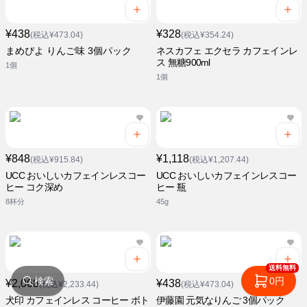
¥438
¥328
(税込¥473.04)
(税込¥354.24)
まめぴよ りんご味 3個パック
ネスカフェ エクセラ カフェインレ
ス 無糖900ml
1個
1個
¥848
¥1,118
(税込¥915.84)
(税込¥1,207.44)
UCC おいしいカフェインレスコー
UCC おいしいカフェインレスコー
ヒー コク深め
ヒー 瓶
8杯分
45g
送料無料
検索
0円
¥2,068
¥438
(税込¥2,233.44)
(税込¥473.04)
犬印 カフェインレス コーヒー ボト
伊藤園 元気なりんご 3個パック