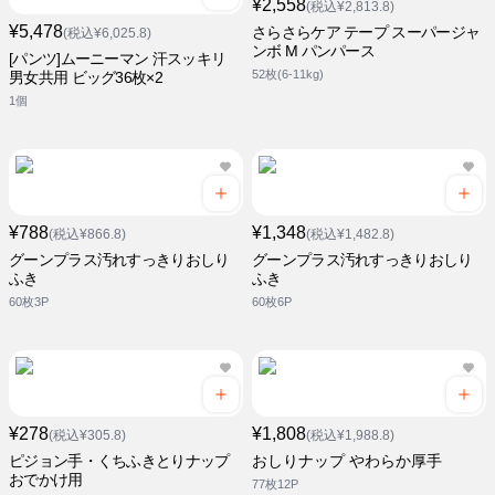
¥2,558
(税込¥2,813.8)
¥5,478
さらさらケア テープ スーパージャ
(税込¥6,025.8)
ンボ M パンパース
[パンツ]ムーニーマン 汗スッキリ
52枚(6-11kg)
男女共用 ビッグ36枚×2
1個
¥788
¥1,348
(税込¥866.8)
(税込¥1,482.8)
グーンプラス汚れすっきりおしり
グーンプラス汚れすっきりおしり
ふき
ふき
60枚3P
60枚6P
¥278
¥1,808
(税込¥305.8)
(税込¥1,988.8)
ピジョン手・くちふきとりナップ
おしりナップ やわらか厚手
おでかけ用
77枚12P