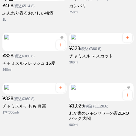
¥468
カンパリ
(税込¥514.8)
750ml
ふんわり香るおいしい梅酒
1L
¥328
(税込¥360.8)
¥328
チャミスル マスカット
(税込¥360.8)
360ml
チャミスルフレッシュ 16度
360ml
¥328
(税込¥360.8)
¥1,026
チャミスルすもも 眞露
(税込¥1,128.6)
1本(360ml)
わが家のレモンサワーの素ZERO
パック 大関
900ml