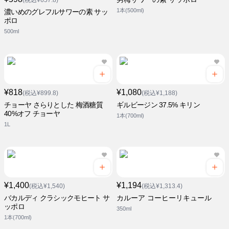
(税込¥657.8)
1本(500ml)
濃いめのグレフルサワーの素 サッ
ポロ
500ml
¥818
¥1,080
(税込¥899.8)
(税込¥1,188)
チョーヤ さらりとした 梅酒糖質
ギルビージン 37.5% キリン
40%オフ チョーヤ
1本(700ml)
1L
¥1,400
¥1,194
(税込¥1,540)
(税込¥1,313.4)
バカルディ クラシックモヒート サ
カルーア コーヒーリキュール
ッポロ
350ml
1本(700ml)