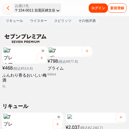
お届け先
ログイン
新規登録
〒154-0011 目黒区碑文谷
リキュール
ウイスキー
スピリッツ
その他洋酒
¥798
(税込¥877.8)
¥468
プライム
(税込¥514.8)
640ml
ふんわり香るおいしい梅
酒
1L
リキュール
¥2,037
(税込¥2,240.7)