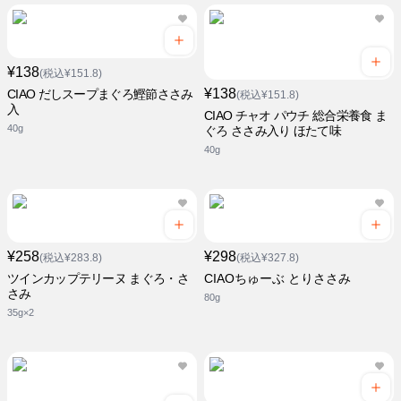
¥138
(税込¥151.8)
¥138
CIAO だしスープまぐろ鰹節ささみ
(税込¥151.8)
入
CIAO チャオ パウチ 総合栄養食 ま
40g
ぐろ ささみ入り ほたて味
40g
¥258
¥298
(税込¥283.8)
(税込¥327.8)
ツインカップテリーヌ まぐろ・さ
CIAOちゅーぶ とりささみ
さみ
80g
35g×2