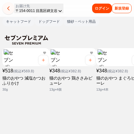
お届け先
ログイン
新規登録
〒154-0011 目黒区碑文谷
キャットフード
ドッグフード
猫砂・ペット用品
¥518
¥348
¥348
(税込¥569.8)
(税込¥382.8)
(税込¥382.8)
猫のおやつ 減塩かつお
猫のおやつ 鶏ささみピ
猫のおやつ まぐろ
ふりかけ
ューレ
ーレ
30g
13g×4個
13g×4本