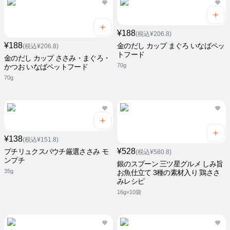
¥188
(税込¥206.8)
¥188
金のだし カップ まぐろ いなばペッ
(税込¥206.8)
トフード
金のだし カップ ささみ・まぐろ・
70g
かつお いなばペットフード
70g
¥138
(税込¥151.8)
¥528
プチリュクスパウチ厳選ささみ モ
(税込¥580.8)
ンプチ
銀のスプーン 三ツ星グルメ しみ旨
35g
お魚仕立て 3種の素材入り 鶏ささ
みレシピ
16g×10袋