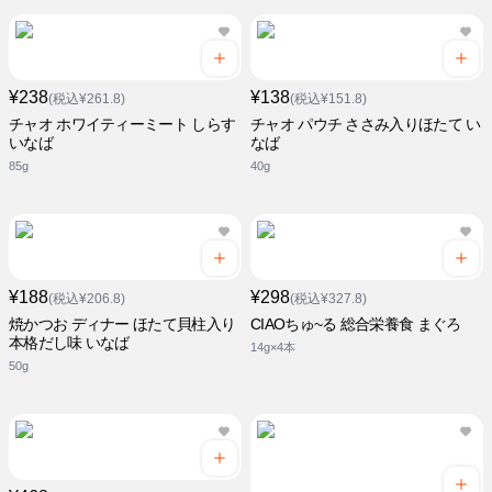
¥238
¥138
(税込¥261.8)
(税込¥151.8)
チャオ ホワイティーミート しらす
チャオ パウチ ささみ入りほたて い
いなば
なば
85g
40g
¥188
¥298
(税込¥206.8)
(税込¥327.8)
焼かつお ディナー ほたて貝柱入り
CIAOちゅ~る 総合栄養食 まぐろ
本格だし味 いなば
14g×4本
50g