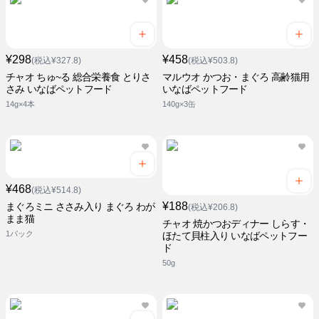
¥298
¥458
(税込¥327.8)
(税込¥503.8)
チャオ ちゅ~る 総合栄養食 とりさ
マルウオ かつお・まぐろ 高齢猫用
さみ いなばペットフード
いなばペットフード
14g×4本
140g×3缶
¥468
(税込¥514.8)
¥188
まぐろミニ ささみ入り まぐろ わが
(税込¥206.8)
まま猫
チャオ 焼かつおディナー しらす・
1パック
ほたて貝柱入り いなばペットフー
ド
50g