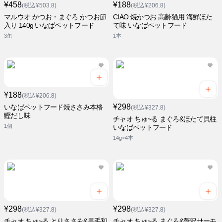
¥458
¥188
(税込¥503.8)
(税込¥206.8)
マルウオ かつお・まぐろ かつお節
CIAO 焼かつお 高齢猫用 海鮮ほた
入り 140g いなばペットフード
て味 いなばペットフード
3缶
1本
¥188
(税込¥206.8)
¥298
いなばペットフード焼ささみ本格
(税込¥327.8)
鰹だし味
チャオ ちゅ~る まぐろ&ほたて貝柱
1個
いなばペットフード
14g×4本
¥298
¥298
(税込¥327.8)
(税込¥327.8)
チャオ ちゅ~る とりささみ&黒毛和
チャオ ちゅ~る まぐろ&贅沢サーモ