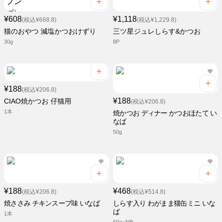
¥608
¥1,118
(税込¥668.8)
(税込¥1,229.8)
猫のおやつ 減塩かつおけずり
三ツ星ジュレしらす&かつお
30g
8P
¥188
(税込¥206.8)
¥188
CIAO焼かつお 仔猫用
(税込¥206.8)
1本
焼かつお ディナー かつおほたて い
なば
50g
¥188
¥468
(税込¥206.8)
(税込¥514.8)
焼ささみ チキンスープ味 いなば
しらす入り わがまま猫缶ミニ いな
ば
1本