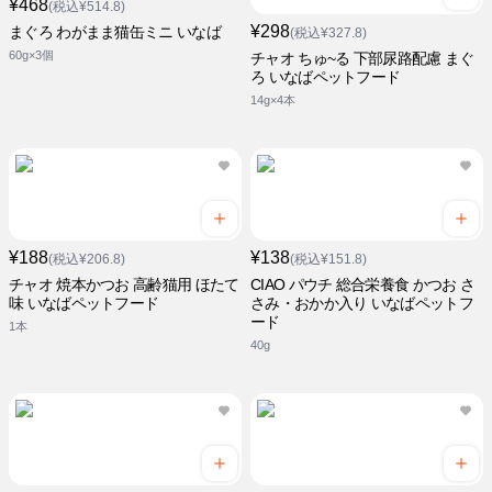
¥468
(税込¥514.8)
¥298
まぐろ わがまま猫缶ミニ いなば
(税込¥327.8)
60g×3個
チャオ ちゅ~る 下部尿路配慮 まぐ
ろ いなばペットフード
14g×4本
¥188
¥138
(税込¥206.8)
(税込¥151.8)
チャオ 焼本かつお 高齢猫用 ほたて
CIAO パウチ 総合栄養食 かつお さ
味 いなばペットフード
さみ・おかか入り いなばペットフ
ード
1本
40g