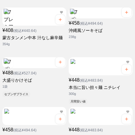
¥458
(税込¥494.64)
¥408
沖縄風ソーキそば
(税込¥440.64)
238g
蒙古タンメン中本 汁なし麻辛麺
354g
¥488
(税込¥527.04)
¥448
大盛りかけそば
(税込¥483.84)
1袋
本当に旨い担々麺 ニチレイ
300g
セブンザプライス
月間安い値
¥458
¥448
(税込¥494.64)
(税込¥483.84)