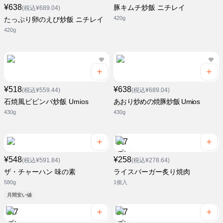
¥638
豚キムチ炒飯 ニチレイ
(税込¥689.04)
420g
たっぷり卵のえび炒飯 ニチレイ
420g
¥518
¥638
(税込¥559.44)
(税込¥689.04)
石焼風ビビンバ炒飯 Umios
あおり炒めの焼豚炒飯 Umios
430g
430g
¥548
¥258
(税込¥591.84)
(税込¥278.64)
ザ・チャーハン 味の素
ライスバーガー炙り焼肉
580g
1個入
月間安い値