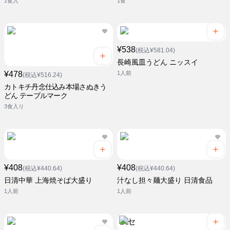
1食入
1食
¥538
(税込¥581.04)
長崎風皿うどん ニッスイ
¥478
1人前
(税込¥516.24)
カトキチ丹念仕込み本場さぬきう
どん テーブルマーク
3食入り
¥408
¥408
(税込¥440.64)
(税込¥440.64)
日清中華 上海焼そば大盛り
汁なし担々麺大盛り 日清食品
1人前
1人前