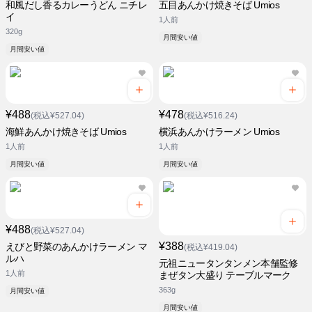
和風だし香るカレーうどん ニチレ
五目あんかけ焼きそば Umios
イ
1人前
320g
月間安い値
月間安い値
¥488
¥478
(税込¥527.04)
(税込¥516.24)
海鮮あんかけ焼きそば Umios
横浜あんかけラーメン Umios
1人前
1人前
月間安い値
月間安い値
¥488
(税込¥527.04)
¥388
えびと野菜のあんかけラーメン マ
(税込¥419.04)
ルハ
元祖ニュータンタンメン本舗監修
1人前
まぜタン大盛り テーブルマーク
363g
月間安い値
月間安い値