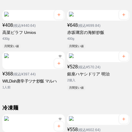
¥408
¥648
(税込¥440.64)
(税込¥699.84)
高菜ピラフ Umios
赤坂璃宮の海鮮炒飯
430g
400g
月間安い値
月間安い値
¥528
(税込¥570.24)
¥368
銀座ハヤシドリア 明治
(税込¥397.44)
2個入
WILDish唐辛子ツナ炒飯 マルハ
1人前
月間安い値
冷凍麺
¥558
(税込¥602.64)