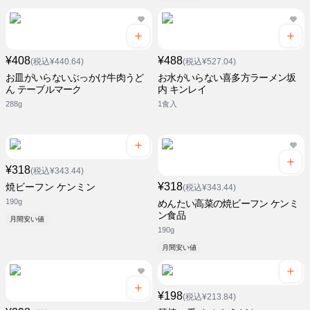
¥408
¥488
(税込¥440.64)
(税込¥527.04)
お皿がいらないぶっかけ牛肉うど
お水がいらない喜多方ラーメン坂
ん テーブルマーク
内 キンレイ
288g
1食入
¥318
(税込¥343.44)
¥318
焼ビーフン ケンミン
(税込¥343.44)
190g
めんたい高菜の焼ビーフン ケンミ
ン食品
月間安い値
190g
月間安い値
¥198
(税込¥213.84)