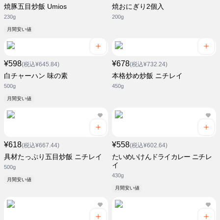
焼豚五目炒飯 Umios
焼おにぎり2個入
230g
200g
月間安い値
¥598
¥678
(税込¥645.84)
(税込¥732.24)
白チャーハン 味の素
本格炒め炒飯 ニチレイ
500g
450g
月間安い値
¥618
¥558
(税込¥667.44)
(税込¥602.64)
具材たっぷり五目炒飯 ニチレイ
たいめいけんドライカレー ニチレ
イ
500g
430g
月間安い値
月間安い値