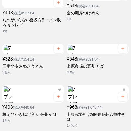
¥548
(税込¥591.84)
¥498
金の濃厚つけめん
(税込¥537.84)
1個
お水がいらない喜多方ラーメン坂
内 キンレイ
1食
¥328
¥548
(税込¥354.24)
(税込¥591.84)
国産小麦さぬきうどん
上原農場の五割そば
3食入
480g
¥408
¥968
(税込¥440.64)
(税込¥1,045.44)
桜えびかき揚げ入り 信州そば
上原農場そば粉使用信州八割生そ
ば
1食入
1パック