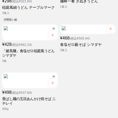
¥298
麺棒一番 さぬきうどん
(税込¥321.84)
1食入
稲庭風細うどん テーブルマーク
3食入
月間安い値
¥468
(税込¥505.44)
¥428
食塩ゼロ藪そば シマダヤ
(税込¥462.24)
3食入
「健美麺」食塩ゼロ稲庭風うどん
シマダヤ
3食
¥498
(税込¥537.84)
香ばし麺の五目あんかけ焼そば ニ
チレイ
355g