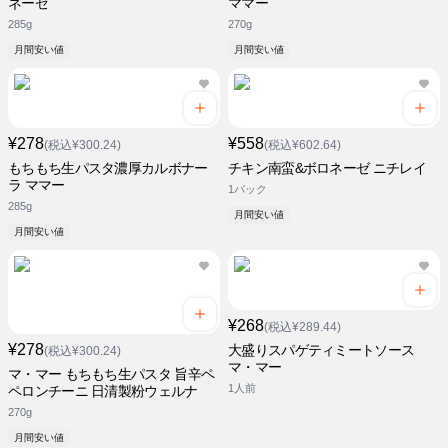
ネーゼ
ママー
285g
270g
月間安い値
月間安い値
¥278
¥558
(税込¥300.24)
(税込¥602.64)
もちもち生パスタ濃厚カルボナー
チキン南蛮&ボロネーゼ ニチレイ
ラ ママー
1パック
285g
月間安い値
月間安い値
¥268
(税込¥289.44)
¥278
大盛りスパゲティミートソース
(税込¥300.24)
マ・マー
マ・マー もちもち生パスタ 旨辛ペ
1人前
ペロンチーニ 日清製粉ウェルナ
270g
月間安い値