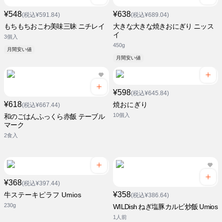
¥548
¥638
(税込¥591.84)
(税込¥689.04)
もちもちおこわ美味三昧 ニチレイ
大きな大きな焼きおにぎり ニッス
イ
3個入
450g
月間安い値
月間安い値
¥598
(税込¥645.84)
¥618
焼おにぎり
(税込¥667.44)
10個入
和のごはんふっくら赤飯 テーブル
マーク
2食入
¥368
(税込¥397.44)
¥358
牛ステーキピラフ Umios
(税込¥386.64)
230g
WILDish ねぎ塩豚カルビ炒飯 Umios
1人前