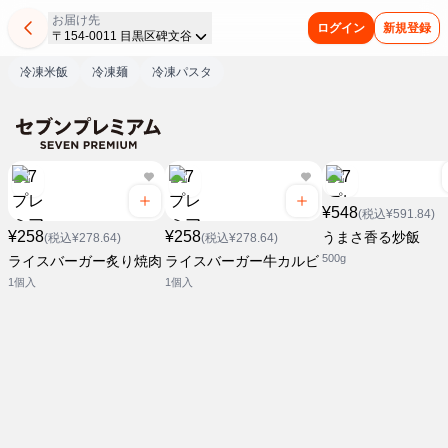
お届け先
ログイン
新規登録
〒154-0011 目黒区碑文谷
冷凍米飯
冷凍麺
冷凍パスタ
¥548
(税込¥591.84)
¥258
¥258
うまさ香る炒飯
(税込¥278.64)
(税込¥278.64)
500g
ライスバーガー炙り焼肉
ライスバーガー牛カルビ
1個入
1個入