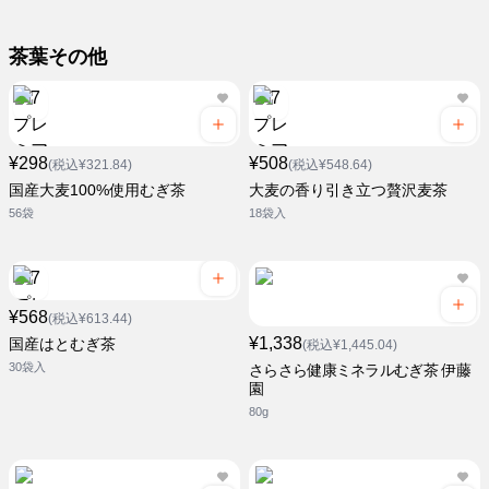
茶葉その他
¥298
¥508
(税込¥321.84)
(税込¥548.64)
国産大麦100%使用むぎ茶
大麦の香り引き立つ贅沢麦茶
56袋
18袋入
¥568
(税込¥613.44)
¥1,338
国産はとむぎ茶
(税込¥1,445.04)
30袋入
さらさら健康ミネラルむぎ茶 伊藤
園
80g