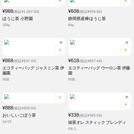
¥988
¥608
(税込¥1,067.04)
(税込¥656.64)
ほうじ茶 小野園
静岡県産棒ほうじ茶
150g
80g
¥868
¥618
(税込¥937.44)
(税込¥667.44)
エコティーバッグ ジャスミン茶 伊
エコティーバッグ ウーロン茶 伊藤
藤園
園
50袋
50袋
¥888
(税込¥959.04)
¥338
おいしいごぼう茶
(税込¥365.04)
1g×15
抹茶オレ スティック ブレンディ
6本入