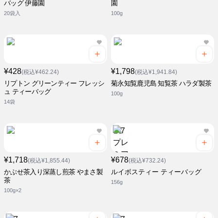
バッグ 伊藤園
園
20袋入
100g
¥428
¥1,798
(税込¥462.24)
(税込¥1,941.84)
リプトン グリーンティー フレッシ
菊永知覧鹿児島 知覧茶 ハラダ製茶
ュ ティーバッグ
100g
14袋
¥1,718
¥678
(税込¥1,855.44)
(税込¥732.24)
かぶせ茶入り深蒸し煎茶 やまさ製
ルイボスティー ティーバッグ
茶
156g
100g×2