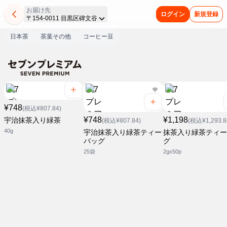
お届け先
ログイン
新規登録
〒154-0011 目黒区碑文谷
日本茶
茶葉その他
コーヒー豆
¥748
(税込¥807.84)
¥748
¥1,198
宇治抹茶入り緑茶
(税込¥807.84)
(税込¥1,293.8
40g
宇治抹茶入り緑茶ティー
抹茶入り緑茶ティー
バッグ
グ
25袋
2gx50p