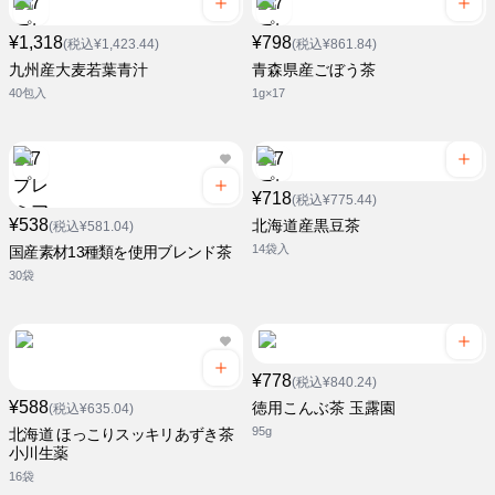
¥1,318
¥798
(税込¥1,423.44)
(税込¥861.84)
九州産大麦若葉青汁
青森県産ごぼう茶
40包入
1g×17
¥718
(税込¥775.44)
¥538
北海道産黒豆茶
(税込¥581.04)
14袋入
国産素材13種類を使用ブレンド茶
30袋
¥778
(税込¥840.24)
¥588
徳用こんぶ茶 玉露園
(税込¥635.04)
95g
北海道 ほっこりスッキリあずき茶
小川生薬
16袋