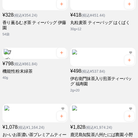
¥328
¥418
(税込¥354.24)
(税込¥451.44)
香り薫るむぎ茶 ティーバッグ 伊藤
丸粒麦茶 ティーバッグ はくばく
園
30g×12
54袋
¥798
(税込¥861.84)
¥498
機能性粉末緑茶
(税込¥537.84)
40g
伊右衛門抹茶入り煎茶ティーバッ
グ 福寿園
2g×20
¥1,078
¥1,828
(税込¥1,164.24)
(税込¥1,974.24)
お~いお茶濃い茶プレミアムティー
鹿児島知覧茶八州たにば農園 小野