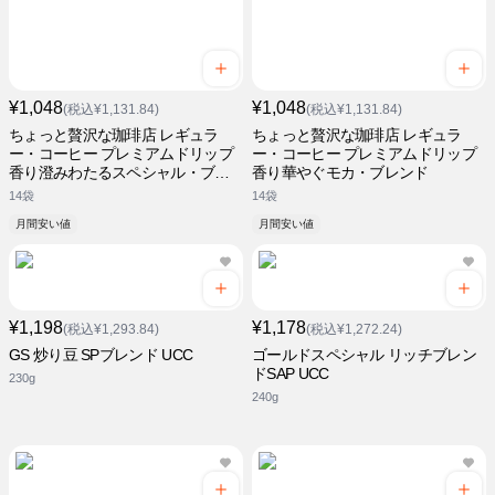
¥1,048
¥1,048
(税込¥1,131.84)
(税込¥1,131.84)
ちょっと贅沢な珈琲店 レギュラ
ちょっと贅沢な珈琲店 レギュラ
ー・コーヒー プレミアムドリップ
ー・コーヒー プレミアムドリップ
香り澄みわたるスペシャル・ブレ
香り華やぐモカ・ブレンド
ンド
14袋
14袋
月間安い値
月間安い値
¥1,198
¥1,178
(税込¥1,293.84)
(税込¥1,272.24)
GS 炒り豆 SPブレンド UCC
ゴールドスペシャル リッチブレン
ドSAP UCC
230g
240g