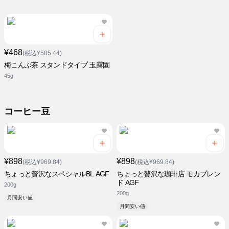
¥468
(税込¥505.44)
梅こんぶ茶 スタンドタイプ 玉露園
45g
コーヒー豆
¥898
¥898
(税込¥969.84)
(税込¥969.84)
ちょっと贅沢なスペシャルBL AGF
ちょっと贅沢な珈琲店 モカブレン
ド AGF
200g
200g
月間安い値
月間安い値