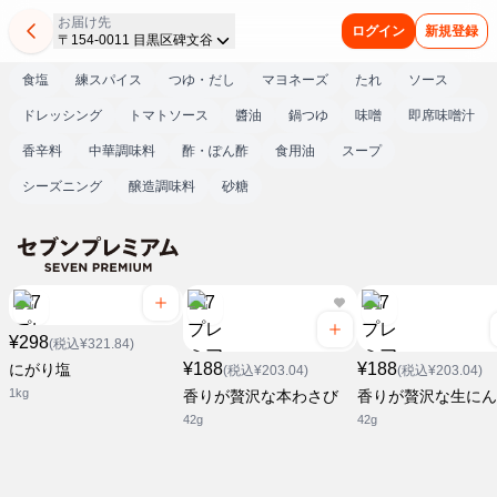
お届け先
ログイン
新規登録
〒154-0011 目黒区碑文谷
食塩
練スパイス
つゆ・だし
マヨネーズ
たれ
ソース
ドレッシング
トマトソース
醬油
鍋つゆ
味噌
即席味噌汁
香辛料
中華調味料
酢・ぽん酢
食用油
スープ
シーズニング
醸造調味料
砂糖
¥298
(税込¥321.84)
¥188
¥188
にがり塩
(税込¥203.04)
(税込¥203.04)
1kg
香りが贅沢な本わさび
香りが贅沢な生にん
42g
42g