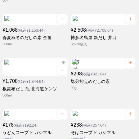
8g×7
¥1,068
¥2,508
(税込¥1,153.44)
(税込¥2,708.64)
春夏秋冬のだしの素 金笛
博多名島屋 新だし 井口
500ml
8g×30袋入
¥298
(税込¥321.84)
¥1,708
塩分控えめだしの素
(税込¥1,844.64)
90g
根昆布だし 瓶 北海道ケンソ
300ml
¥178
¥238
(税込¥192.24)
(税込¥257.04)
うどんスープ ヒガシマル
そばスープ ヒガシマル