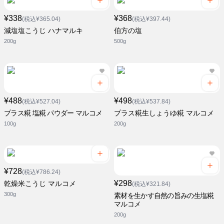
¥338
¥368
(税込¥365.04)
(税込¥397.44)
減塩塩こうじ ハナマルキ
伯方の塩
200g
500g
¥488
¥498
(税込¥527.04)
(税込¥537.84)
プラス糀 塩糀 パウダー マルコメ
プラス糀生しょうゆ糀 マルコメ
100g
200g
¥728
(税込¥786.24)
¥298
乾燥米こうじ マルコメ
(税込¥321.84)
300g
素材を生かす自然の旨みの生塩糀
マルコメ
200g