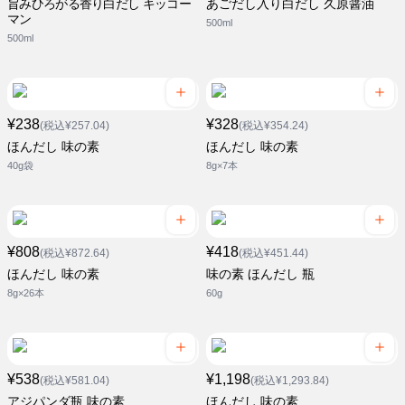
旨みひろがる香り白だし キッコー
あごだし入り白だし 久原醤油
マン
500ml
500ml
¥238
¥328
(税込¥257.04)
(税込¥354.24)
ほんだし 味の素
ほんだし 味の素
40g袋
8g×7本
¥808
¥418
(税込¥872.64)
(税込¥451.44)
ほんだし 味の素
味の素 ほんだし 瓶
8g×26本
60g
¥538
¥1,198
(税込¥581.04)
(税込¥1,293.84)
アジパンダ瓶 味の素
ほんだし 味の素