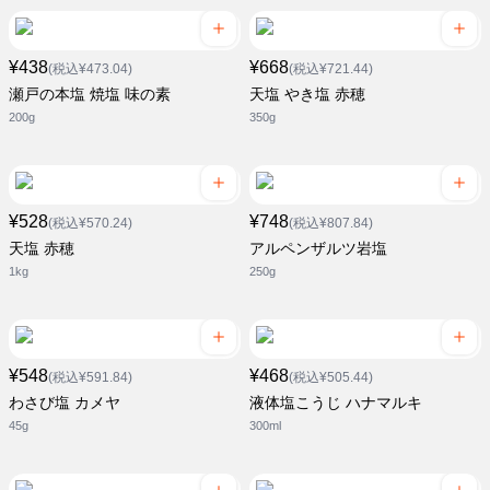
¥438
¥668
(税込¥473.04)
(税込¥721.44)
瀬戸の本塩 焼塩 味の素
天塩 やき塩 赤穂
200g
350g
¥528
¥748
(税込¥570.24)
(税込¥807.84)
天塩 赤穂
アルペンザルツ岩塩
1kg
250g
¥548
¥468
(税込¥591.84)
(税込¥505.44)
わさび塩 カメヤ
液体塩こうじ ハナマルキ
45g
300ml