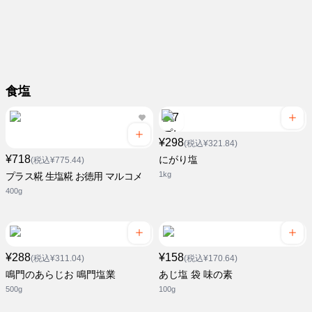
食塩
¥298
(税込¥321.84)
¥718
にがり塩
(税込¥775.44)
1kg
プラス糀 生塩糀 お徳用 マルコメ
400g
¥288
¥158
(税込¥311.04)
(税込¥170.64)
鳴門のあらじお 鳴門塩業
あじ塩 袋 味の素
500g
100g