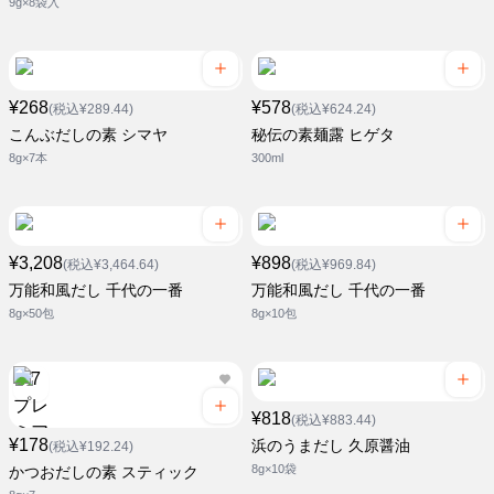
9g×8袋入
¥268
¥578
(税込¥289.44)
(税込¥624.24)
こんぶだしの素 シマヤ
秘伝の素麺露 ヒゲタ
8g×7本
300ml
¥3,208
¥898
(税込¥3,464.64)
(税込¥969.84)
万能和風だし 千代の一番
万能和風だし 千代の一番
8g×50包
8g×10包
¥818
(税込¥883.44)
¥178
浜のうまだし 久原醤油
(税込¥192.24)
8g×10袋
かつおだしの素 スティック