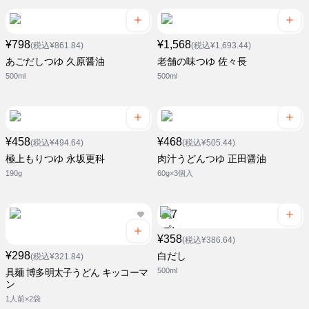
¥798
¥1,568
(税込¥861.84)
(税込¥1,693.44)
あごだしつゆ 久原醤油
老舗の味つゆ 佐々長
500ml
500ml
¥458
¥468
(税込¥494.64)
(税込¥505.44)
極上もりつゆ 永坂更科
肉汁うどんつゆ 正田醤油
190g
60g×3個入
¥358
(税込¥386.64)
¥298
白だし
(税込¥321.84)
500ml
具麺 博多明太子うどん キッコーマ
ン
1人前×2袋