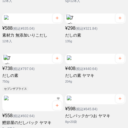
12本入
5g×12本入
¥588
¥298
(税込¥635.04)
(税込¥321.84)
素材力 無添加いりこだし
だしの素
12本入
135g
¥738
¥408
(税込¥797.04)
(税込¥440.64)
だしの素
だしの素 ヤマキ
750g
204g
セブンザプライス
¥598
(税込¥645.84)
¥558
だしパックかつお ヤマキ
(税込¥602.64)
8g×20袋
鰹節屋のだしパック ヤマキ