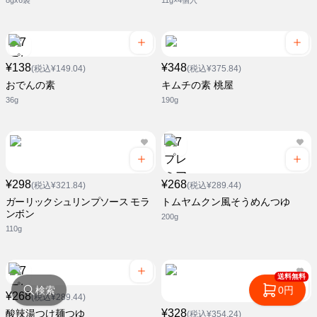
8gx6袋
11g×4個入
¥138
¥348
(税込¥149.04)
(税込¥375.84)
おでんの素
キムチの素 桃屋
36g
190g
¥298
¥268
(税込¥321.84)
(税込¥289.44)
ガーリックシュリンプソース モラ
トムヤムクン風そうめんつゆ
ンボン
200g
110g
送料無料
検索
0円
¥268
(税込¥289.44)
¥328
酸辣湯つけ麺つゆ
(税込¥354.24)