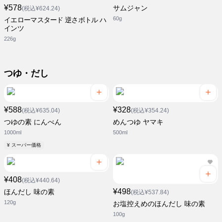
¥578
サムジャン
(税込¥624.24)
60g
イエローマスタード 逆さボトル ハ
インツ
226g
つゆ・だし
¥588
¥328
(税込¥635.04)
(税込¥354.24)
つゆの素 にんべん
めんつゆ ヤマキ
1000ml
500ml
¥ スーパー価格
¥408
(税込¥440.64)
¥498
ほんだし 味の素
(税込¥537.84)
120g
お塩控えめのほんだし 味の素
100g