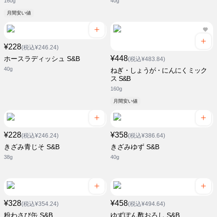
160g
40g
月間安い値
¥228
(税込¥246.24)
¥448
ホースラディッシュ S&B
(税込¥483.84)
40g
ねぎ・しょうが・にんにくミック
ス S&B
160g
月間安い値
¥228
¥358
(税込¥246.24)
(税込¥386.64)
きざみ青じそ S&B
きざみゆず S&B
38g
40g
¥328
¥458
(税込¥354.24)
(税込¥494.64)
粉わさび缶 S&B
ゆずぽん酢おろし S&B