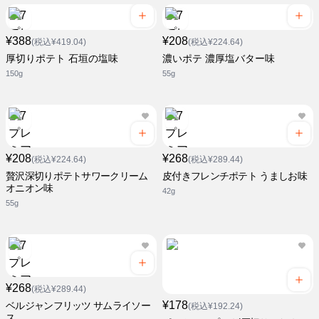
¥388
¥208
(税込¥419.04)
(税込¥224.64)
厚切りポテト 石垣の塩味
濃いポテ 濃厚塩バター味
150g
55g
¥208
¥268
(税込¥224.64)
(税込¥289.44)
贅沢深切りポテトサワークリーム
皮付きフレンチポテト うましお味
オニオン味
42g
55g
¥268
(税込¥289.44)
¥178
ベルジャンフリッツ サムライソー
(税込¥192.24)
ス