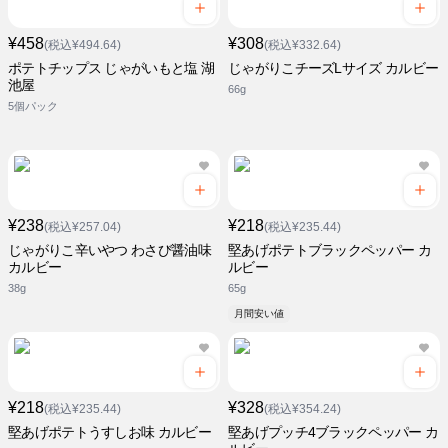
¥458
¥308
(税込¥494.64)
(税込¥332.64)
ポテトチップス じゃがいもと塩 湖
じゃがりこチーズLサイズ カルビー
池屋
66g
5個パック
¥238
¥218
(税込¥257.04)
(税込¥235.44)
じゃがりこ辛いやつ わさび醤油味
堅あげポテトブラックペッパー カ
カルビー
ルビー
38g
65g
月間安い値
¥218
¥328
(税込¥235.44)
(税込¥354.24)
堅あげポテトうすしお味 カルビー
堅あげプッチ4ブラックペッパー カ