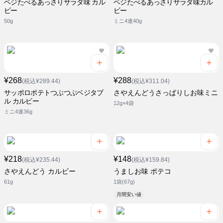
ベジたべるあっさりサラダ味 カル
ベジたべるあっさりサラダ味カル
ビー
ビー
50g
ミニ4連40g
¥268
¥288
(税込¥289.44)
(税込¥311.04)
サッポロポテトつぶつぶベジタブ
さやえんどうさっぱりしお味ミニ
ル カルビー
12g×4袋
ミニ4連36g
¥218
¥148
(税込¥235.44)
(税込¥159.84)
さやえんどう カルビー
うましお味 ポテコ
61g
1袋(67g)
月間安い値