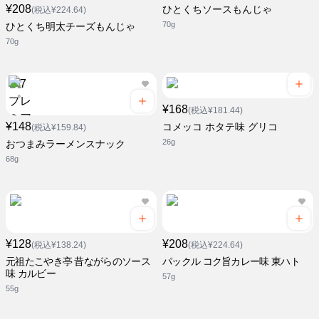
¥208
ひとくちソースもんじゃ
(税込¥224.64)
70g
ひとくち明太チーズもんじゃ
70g
¥168
(税込¥181.44)
¥148
コメッコ ホタテ味 グリコ
(税込¥159.84)
26g
おつまみラーメンスナック
68g
¥128
¥208
(税込¥138.24)
(税込¥224.64)
元祖たこやき亭 昔ながらのソース
パックル コク旨カレー味 東ハト
味 カルビー
57g
55g