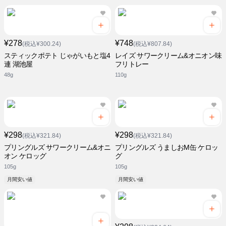
¥278
¥748
(税込¥300.24)
(税込¥807.84)
スティックポテト じゃがいもと塩4
レイズ サワークリーム&オニオン味
連 湖池屋
フリトレー
48g
110g
¥298
¥298
(税込¥321.84)
(税込¥321.84)
プリングルズ サワークリーム&オニ
プリングルズ うましおM缶 ケロッ
オン ケロッグ
グ
105g
105g
月間安い値
月間安い値