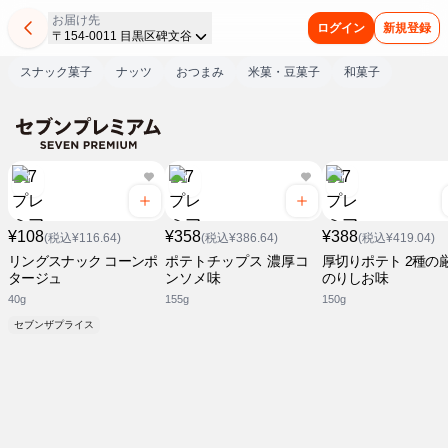
お届け先
ログイン
新規登録
〒154-0011 目黒区碑文谷
スナック菓子
ナッツ
おつまみ
米菓・豆菓子
和菓子
¥108
¥358
¥388
(税込¥116.64)
(税込¥386.64)
(税込¥419.04)
リングスナック コーンポ
ポテトチップス 濃厚コ
厚切りポテト 2種の
タージュ
ンソメ味
のりしお味
40g
155g
150g
セブンザプライス