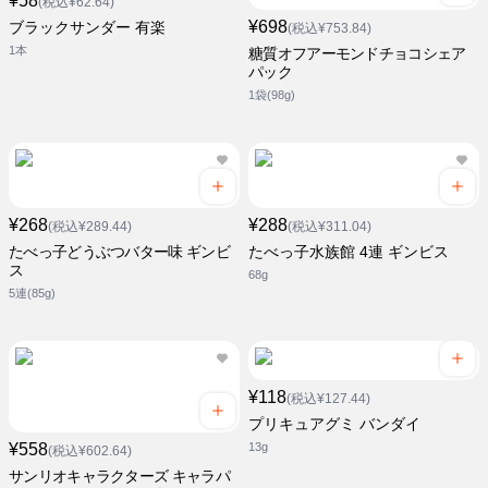
¥58
(税込¥62.64)
¥698
ブラックサンダー 有楽
(税込¥753.84)
1本
糖質オフアーモンドチョコシェア
パック
1袋(98g)
¥268
¥288
(税込¥289.44)
(税込¥311.04)
たべっ子どうぶつバター味 ギンビ
たべっ子水族館 4連 ギンビス
ス
68g
5連(85g)
¥118
(税込¥127.44)
プリキュアグミ バンダイ
¥558
13g
(税込¥602.64)
サンリオキャラクターズ キャラパ