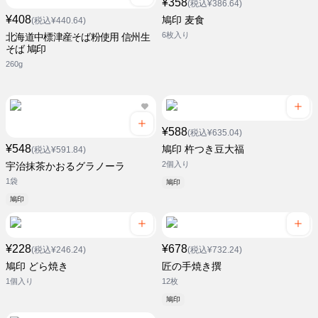
¥358
(税込¥386.64)
¥408
鳩印 麦食
(税込¥440.64)
6枚入り
北海道中標津産そば粉使用 信州生
そば 鳩印
260g
¥588
(税込¥635.04)
¥548
鳩印 杵つき豆大福
(税込¥591.84)
2個入り
宇治抹茶かおるグラノーラ
1袋
鳩印
鳩印
¥228
¥678
(税込¥246.24)
(税込¥732.24)
鳩印 どら焼き
匠の手焼き撰
1個入り
12枚
鳩印