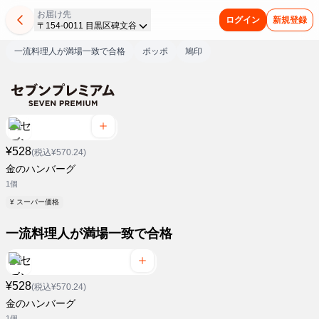
お届け先
ログイン
新規登録
〒154-0011 目黒区碑文谷
一流料理人が満場一致で合格
ポッポ
鳩印
¥528
(税込¥570.24)
金のハンバーグ
1個
¥ スーパー価格
一流料理人が満場一致で合格
¥528
(税込¥570.24)
金のハンバーグ
1個