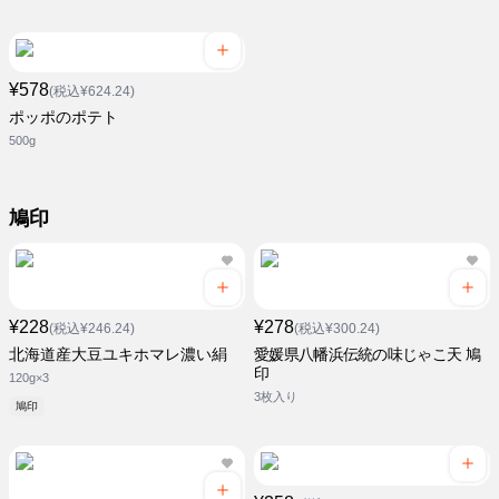
¥578
(税込¥624.24)
ポッポのポテト
500g
鳩印
¥228
¥278
(税込¥246.24)
(税込¥300.24)
北海道産大豆ユキホマレ濃い絹
愛媛県八幡浜伝統の味じゃこ天 鳩
印
120g×3
3枚入り
鳩印