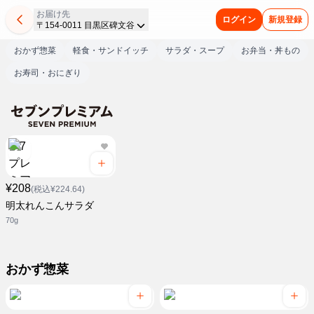
お届け先
ログイン
新規登録
〒154-0011 目黒区碑文谷
おかず惣菜
軽食・サンドイッチ
サラダ・スープ
お弁当・丼もの
お寿司・おにぎり
¥208
(税込¥224.64)
明太れんこんサラダ
70g
おかず惣菜