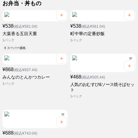
お弁当・丼もの
¥538
¥538
(税込¥581.04)
(税込¥581.04)
大葉香る五目天重
町中華の定番炒飯
1パック
1パック
¥ スーパー価格
¥868
(税込¥937.44)
¥468
みんなのとんかつカレー
(税込¥505.44)
1パック
人気のおむすび&ソース焼そばセッ
ト
1パック
¥688
(税込¥743.04)