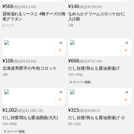
¥568
¥148
(税込¥613.44)
(税込¥159.84)
旨味溢れるソースと 4種チーズの海
なめらかクリームコロッケ(かに
老グラタン
入)1個
1パック
1個
¥108
¥668
(税込¥116.64)
(税込¥721.44)
北海道男爵芋の牛肉コロッケ
だし自慢!鶏もも醤油唐揚げ
1個
160~240g
¥ スーパー価格
¥1,002
¥315
(税込¥1,082.16)
(税込¥340.2)
だし自慢!鶏もも醤油唐揚げ(大)
だし自慢!鶏もも醤油唐揚げ 小
240~360g
80~120g
¥ スーパー価格