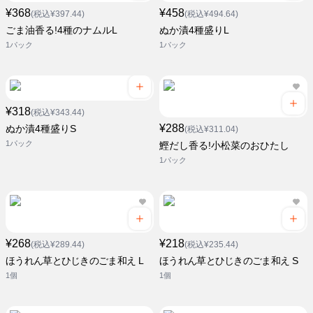
¥368
¥458
(税込¥397.44)
(税込¥494.64)
ごま油香る!4種のナムルL
ぬか漬4種盛りL
1パック
1パック
¥318
(税込¥343.44)
¥288
ぬか漬4種盛りS
(税込¥311.04)
1パック
鰹だし香る!小松菜のおひたし
1パック
¥268
¥218
(税込¥289.44)
(税込¥235.44)
ほうれん草とひじきのごま和え L
ほうれん草とひじきのごま和え S
1個
1個