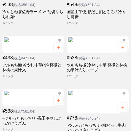
¥538
¥548
(税込¥581.04)
(税込¥591.84)
冷やしねぎ佐野ラーメン~乱切りち
国産山芋使用!だし割とろろの冷や
ぢれ麺~
し蕎麦
1パック
1パック
¥438
¥538
(税込¥473.04)
(税込¥581.04)
ツルもち極 冷やし中華(小) 檸檬と
ツルもち極 冷やし中華 檸檬と林檎
林檎の果汁入
の果汁入りスープ
1パック
1パック
¥538
(税込¥581.04)
¥778
~ツルっともっちり~温玉冷やしぶ
(税込¥840.24)
っかけうどん
~ツルっともっちり~粗おろし牛肉
1パック
ぶっかけ冷しうどん