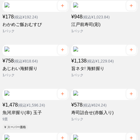
¥178
¥948
(税込¥192.24)
(税込¥1,023.84)
わかめご飯おむすび
江戸前寿司(彩)
1パック
1パック
¥758
¥1,138
(税込¥818.64)
(税込¥1,229.04)
あじわい海鮮握り
旨ネタ! 海鮮握り
1パック
1パック
¥1,478
¥578
(税込¥1,596.24)
(税込¥624.24)
魚河岸握り(幸) 玉子
寿司詰合せ(赤飯入り)
9貫
1パック
¥ スーパー価格