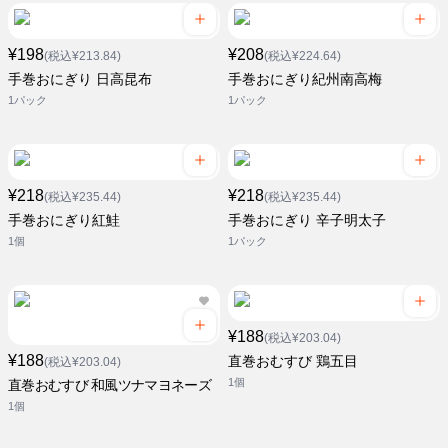
¥198
¥208
(税込¥213.84)
(税込¥224.64)
手巻おにぎり 日高昆布
手巻おにぎり紀州南高梅
1パック
1パック
¥218
¥218
(税込¥235.44)
(税込¥235.44)
手巻おにぎり紅鮭
手巻おにぎり 辛子明太子
1個
1パック
¥188
(税込¥203.04)
¥188
直巻おむすび 鶏五目
(税込¥203.04)
1個
直巻おむすび 和風ツナマヨネーズ
1個