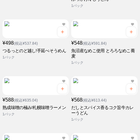
1パック
¥498
¥548
(税込¥537.84)
(税込¥591.84)
つるっとのど越し!手延べそうめん
魚沼産なめこ使用 とろろなめこ蕎
麦
1パック
1パック
¥588
¥568
(税込¥635.04)
(税込¥613.44)
熟成味噌の極み!札幌味噌ラーメン
だしとスパイス香るコク旨牛カレ
ーうどん
1パック
1パック