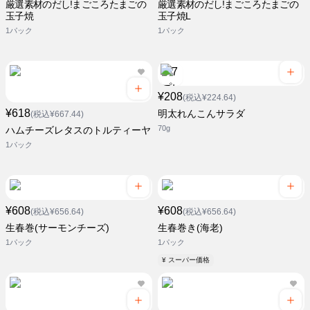
厳選素材のだし!まごころたまごの
厳選素材のだし!まごころたまごの
玉子焼
玉子焼L
1パック
1パック
¥208
(税込¥224.64)
¥618
明太れんこんサラダ
(税込¥667.44)
70g
ハムチーズレタスのトルティーヤ
1パック
¥608
¥608
(税込¥656.64)
(税込¥656.64)
生春巻(サーモンチーズ)
生春巻き(海老)
1パック
1パック
¥ スーパー価格