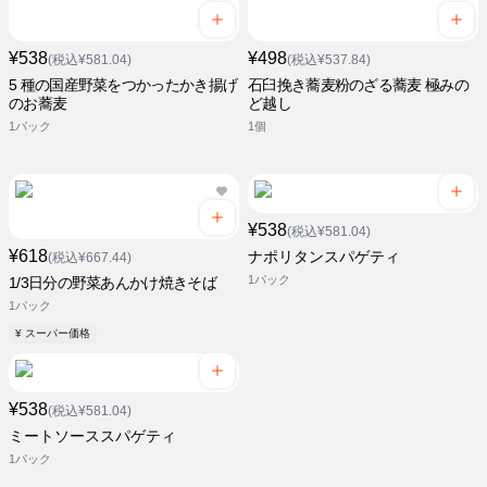
¥538
¥498
(税込¥581.04)
(税込¥537.84)
5 種の国産野菜をつかったかき揚げ
石臼挽き蕎麦粉のざる蕎麦 極みの
のお蕎麦
ど越し
1パック
1個
¥538
(税込¥581.04)
¥618
ナポリタンスパゲティ
(税込¥667.44)
1パック
1/3日分の野菜あんかけ焼きそば
1パック
¥ スーパー価格
¥538
(税込¥581.04)
ミートソーススパゲティ
1パック