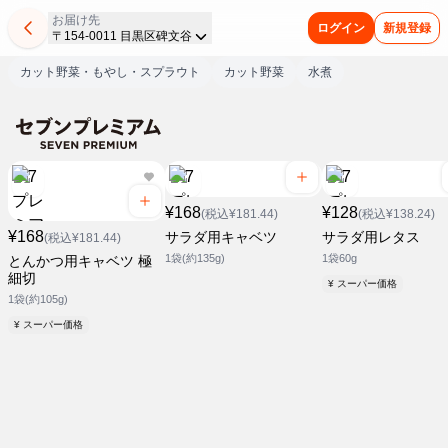
お届け先
ログイン
新規登録
〒154-0011 目黒区碑文谷
カット野菜・もやし・スプラウト
カット野菜
水煮
¥168
¥128
(税込¥181.44)
(税込¥138.24)
¥168
サラダ用キャベツ
サラダ用レタス
(税込¥181.44)
1袋(約135g)
1袋60g
とんかつ用キャベツ 極
細切
¥ スーパー価格
1袋(約105g)
¥ スーパー価格