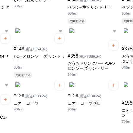
ゆずれもんサイダー
(税込¥159.84)
500ml
リング
ペプシ<生> サントリー
ペプシ
600ml
600ml
月間安い値
月間
¥148
¥378
(税込¥159.84)
¥358
N サ
POPメロンソーダ サントリ
おうち
(税込¥386.64)
ー
タC 
おうちドリンクバー POPメ
600ml
340ml
ロンソーダ サントリー
340ml
月間安い値
¥128
¥128
(税込¥138.24)
(税込¥138.24)
¥158
コカ・コーラ
コカ・コーラゼロ
700ml
700ml
コカ
ン
C.レ
700ml