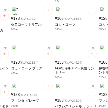
1.5L
¥178
¥108
¥128
(税込¥192.24)
(税込¥116.64)
ゼロコーラトリプル
コカ・コーラ
コカ
500ml
350ml
350ml
コカ・
¥198
¥138
¥188
(税込¥213.84)
(税込¥149.04)
ェイン
コカ・コーラ プラス
NOPE ギルティー炭酸 サン
伊右衛
トリー
ント
470ml
600ml
525ml
¥138
¥138
(税込¥149.04)
¥188
ファンタ グレープ
ファ
(税込¥203.04)
350ml
350ml
ナダド
ペプシスペシャル サントリ