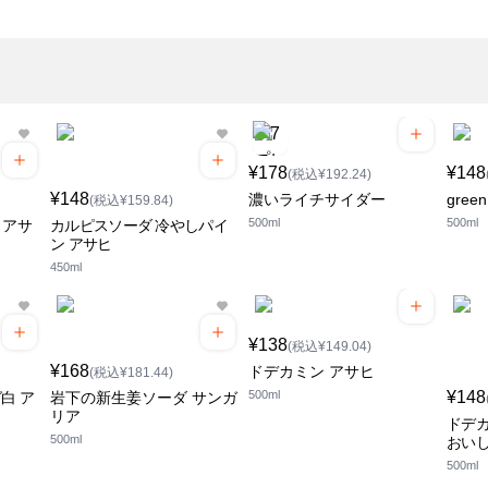
¥178
¥148
(税込¥192.24)
¥148
濃いライチサイダー
gree
(税込¥159.84)
500ml
500ml
 アサ
カルピスソーダ 冷やしパイ
ン アサヒ
450ml
¥138
(税込¥149.04)
¥168
ドデカミン アサヒ
(税込¥181.44)
500ml
¥148
グ白 ア
岩下の新生姜ソーダ サンガ
リア
ドデ
500ml
おいし
500ml