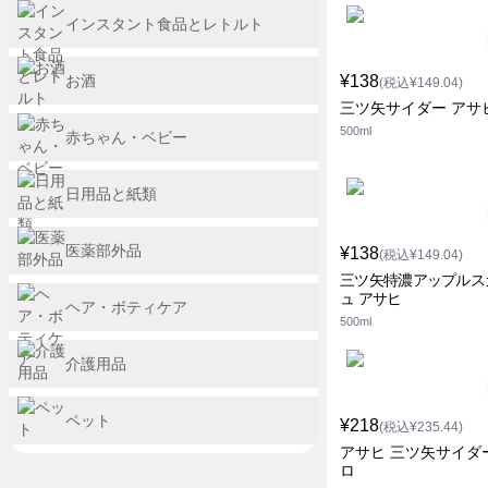
インスタント食品とレトルト
お酒
¥138
(税込¥149.04)
三ツ矢サイダー アサ
500ml
赤ちゃん・ベビー
日用品と紙類
医薬部外品
¥138
(税込¥149.04)
三ツ矢特濃アップルス
ュ アサヒ
ヘア・ボティケア
500ml
介護用品
ペット
¥218
(税込¥235.44)
アサヒ 三ツ矢サイダ
ロ