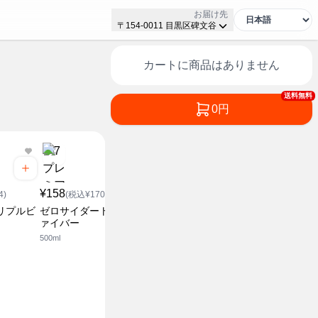
お届け先
〒154-0011 目黒区碑文谷
カートに商品はありません
送料無料
0円
¥158
¥158
¥248
4)
(税込¥170.64)
(税込¥170.64)
(税込¥2
リプルビ
ゼロサイダートリプルフ
ゆずれもんサイダー
ゼロサイダ
ァイバー
ァイバー
500ml
500ml
1.5L