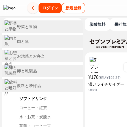
ログイン
新規登録
炭酸飲料
果汁
野菜と果物
肉と魚
お惣菜とお弁当
卵と乳製品
¥178
(税込¥192.24)
濃いライチサイダー
飲料と嗜好品
500ml
ソフトドリンク
コーヒー・紅茶
水・お茶・炭酸水
茶葉・コーヒー豆