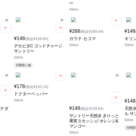
ー
490ml
¥268
¥148
(税込¥289.44)
¥148
ガラナ セコマ
キリ
(税込¥159.84)
500ml
500ml
デカビタC ゴッドチャージ
サントリー
500ml
月間安い値
¥178
(税込¥192.24)
ドクターペッパー
500ml
¥148
¥148
カナダ
天然水
(税込¥159.84)
ル サ
サントリー天然水 きりっと
500ml
果実スカッシュ! オレンジ&
マンゴー
月間
500ml