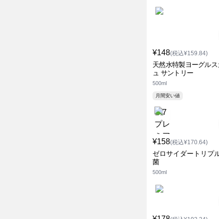
¥148
(税込¥159.84)
天然水特製ヨーグルス
ュ サントリー
500ml
月間安い値
¥158
(税込¥170.64)
ゼロサイダートリプ
菌
500ml
¥178