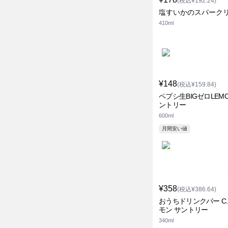
(税込¥192.24)
塩すいかのスパーク
410ml
¥148
(税込¥159.84)
ペプシ生BIGゼロLEMO
ントリー
600ml
月間安い値
¥358
(税込¥386.64)
おうちドリンクバー C.
モン サントリー
340ml