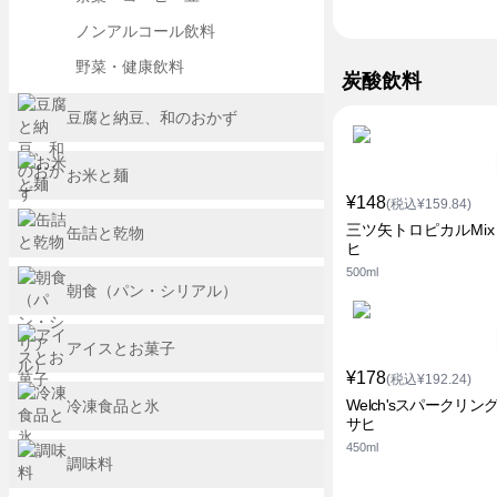
ノンアルコール飲料
野菜・健康飲料
炭酸飲料
豆腐と納豆、和のおかず
お米と麺
¥148
(税込¥159.84)
三ツ矢トロピカルMix
缶詰と乾物
ヒ
500ml
朝食（パン・シリアル）
アイスとお菓子
¥178
(税込¥192.24)
Welch'sスパークリン
冷凍食品と氷
サヒ
450ml
調味料