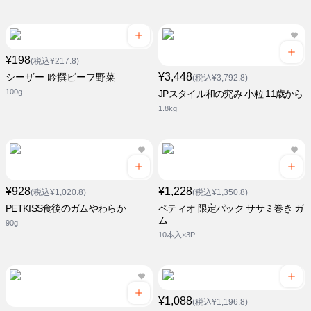
¥198
(税込¥217.8)
¥3,448
シーザー 吟撰ビーフ野菜
(税込¥3,792.8)
100g
JPスタイル和の究み 小粒 11歳から
1.8kg
¥928
¥1,228
(税込¥1,020.8)
(税込¥1,350.8)
PETKISS食後のガムやわらか
ペティオ 限定パック ササミ巻き ガ
ム
90g
10本入×3P
¥1,088
(税込¥1,196.8)