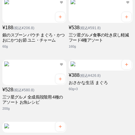
¥188
¥538
(税込¥206.8)
(税込¥591.8)
銀のスプーン パウチ まぐろ・かつ
三ツ星グルメ食事の吐き戻し軽減
おにかつお節 ユニ・チャーム
フード4種アソート
60g
160g
¥388
(税込¥426.8)
おさかな生活 まぐろ
¥528
60g×3
(税込¥580.8)
三ツ星グルメ 全成長段階用 4種の
アソート お魚レシピ
200g