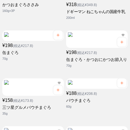
¥318
かつおまぐろささみ
(税込¥349.8)
160g×3P
ドギーマン ねこちゃんの国産牛乳
200ml
¥198
(税込¥217.8)
¥198
缶まぐろ
(税込¥217.8)
70g
缶まぐろ・かつおにかつお節入り
70g
¥188
(税込¥206.8)
¥158
パウチまぐろ
(税込¥173.8)
60g
三ツ星グルメパウチまぐろ
35g