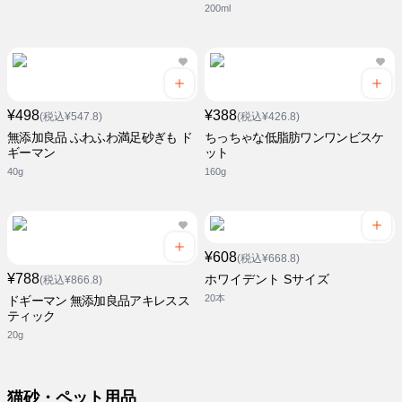
200ml
¥498
¥388
(税込¥547.8)
(税込¥426.8)
無添加良品 ふわふわ満足砂ぎも ド
ちっちゃな低脂肪ワンワンビスケ
ギーマン
ット
40g
160g
¥608
(税込¥668.8)
¥788
ホワイデント Sサイズ
(税込¥866.8)
20本
ドギーマン 無添加良品アキレスス
ティック
20g
猫砂・ペット用品