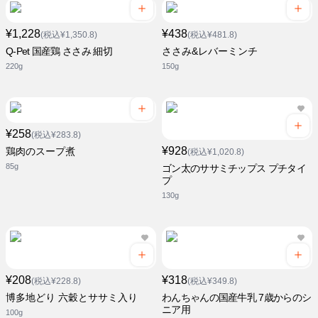
¥1,228
¥438
(税込¥1,350.8)
(税込¥481.8)
Q-Pet 国産鶏 ささみ 細切
ささみ&レバーミンチ
220g
150g
¥258
(税込¥283.8)
¥928
鶏肉のスープ煮
(税込¥1,020.8)
85g
ゴン太のササミチップス プチタイ
プ
130g
¥208
¥318
(税込¥228.8)
(税込¥349.8)
博多地どり 六穀とササミ入り
わんちゃんの国産牛乳 7歳からのシ
ニア用
100g