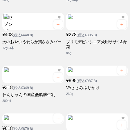
500g
12g×4本
¥408
¥278
(税込¥448.8)
(税込¥305.8)
犬のおやつ やわらか鶏ささみバー
プリモデビィシニア犬用ササミ&野
菜
12g×4本
95g
¥898
(税込¥987.8)
¥318
VAささみふりかけ
(税込¥349.8)
230g
わんちゃんの国産低脂肪牛乳
200ml
¥618
(税込¥679.8)