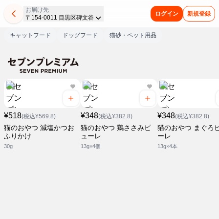
お届け先
ログイン
新規登録
〒154-0011 目黒区碑文谷
キャットフード
ドッグフード
猫砂・ペット用品
¥518
¥348
¥348
(税込¥569.8)
(税込¥382.8)
(税込¥382.8)
猫のおやつ 減塩かつお
猫のおやつ 鶏ささみピ
猫のおやつ まぐろ
ふりかけ
ューレ
ーレ
30g
13g×4個
13g×4本