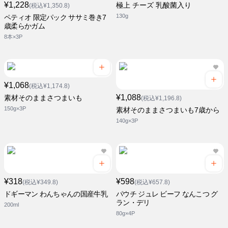
¥1,228
極上 チーズ 乳酸菌入り
(税込¥1,350.8)
130g
ペティオ 限定パック ササミ巻き7
歳柔らかガム
8本×3P
¥1,068
(税込¥1,174.8)
¥1,088
素材そのままさつまいも
(税込¥1,196.8)
150g×3P
素材そのままさつまいも7歳から
140g×3P
¥318
¥598
(税込¥349.8)
(税込¥657.8)
ドギーマン わんちゃんの国産牛乳
パウチ ジュレ ビーフ なんこつ グ
ラン・デリ
200ml
80g×4P