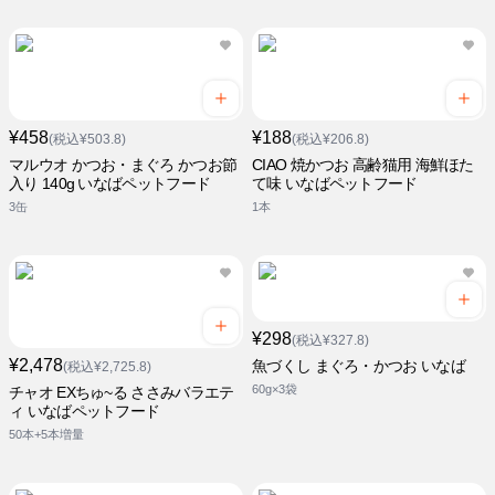
¥458
¥188
(税込¥503.8)
(税込¥206.8)
マルウオ かつお・まぐろ かつお節
CIAO 焼かつお 高齢猫用 海鮮ほた
入り 140g いなばペットフード
て味 いなばペットフード
3缶
1本
¥298
(税込¥327.8)
¥2,478
魚づくし まぐろ・かつお いなば
(税込¥2,725.8)
60g×3袋
チャオ EXちゅ~る ささみバラエテ
ィ いなばペットフード
50本+5本増量