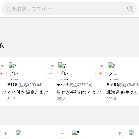
¥188
¥238
¥508
(税込¥203.04)
(税込¥257.04)
(税込¥548.6
まご
たれ付き 温泉たまご
味付き半熟ゆでたまご
北海道 純生クリ
3コ入
2個入
200ml