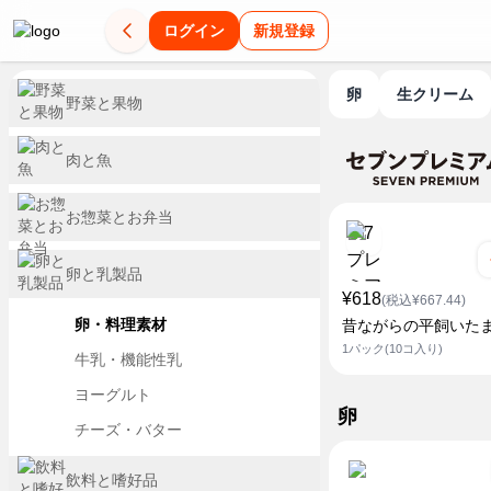
ログイン
新規登録
卵
生クリーム
野菜と果物
肉と魚
お惣菜とお弁当
卵と乳製品
¥618
(税込¥667.44)
卵・料理素材
昔ながらの平飼いた
1パック(10コ入り)
牛乳・機能性乳
ヨーグルト
卵
チーズ・バター
飲料と嗜好品