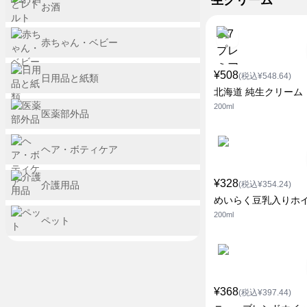
生クリーム
お酒
赤ちゃん・ベビー
¥508
(税込¥548.64)
日用品と紙類
北海道 純生クリーム
200ml
医薬部外品
ヘア・ボティケア
¥328
介護用品
(税込¥354.24)
めいらく豆乳入りホ
200ml
ペット
¥368
(税込¥397.44)