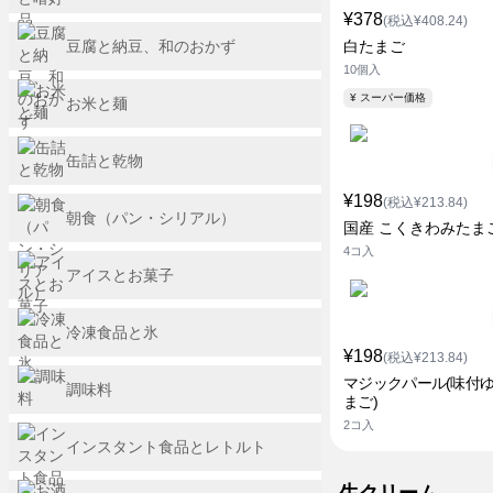
¥378
(税込¥408.24)
豆腐と納豆、和のおかず
白たまご
10個入
¥ スーパー価格
お米と麺
缶詰と乾物
¥198
(税込¥213.84)
朝食（パン・シリアル）
国産 こくきわみたま
4コ入
アイスとお菓子
冷凍食品と氷
¥198
(税込¥213.84)
マジックパール(味付
調味料
まご)
2コ入
インスタント食品とレトルト