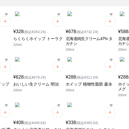
¥328
¥678
¥588
(税込¥354.24)
(税込¥732.24)
らくらくホイップ トーラク
北海道純生クリーム47% タ
北海道
カナシ
カナ
220ml
200ml
200ml
¥628
¥288
¥288
(税込¥678.24)
(税込¥311.04)
イップ
おいしい生クリーム 明治
ホイップ 植物性脂肪 森永
ホイッ
メグ
200ml
200ml
200ml
¥408
¥338
(税込¥440.64)
(税込¥365.04)