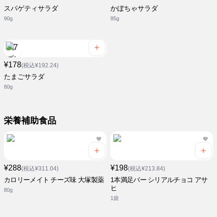
スパゲティサラダ
かぼちゃサラダ
90g
85g
¥178
(税込¥192.24)
たまごサラダ
80g
栄養補助食品
¥288
¥198
(税込¥311.04)
(税込¥213.84)
カロリーメイト チーズ味 大塚製薬
1本満足バー シリアルチョコ アサ
ヒ
80g
1袋