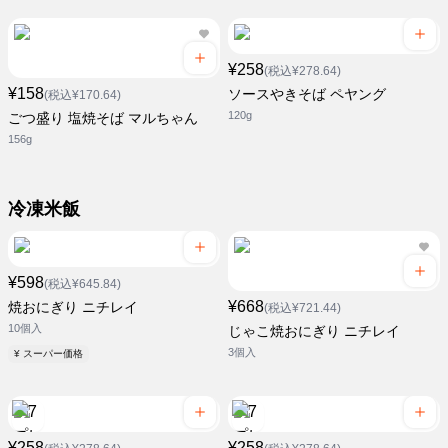
¥258
(税込¥278.64)
¥158
ソースやきそば ペヤング
(税込¥170.64)
120g
ごつ盛り 塩焼そば マルちゃん
156g
冷凍米飯
¥598
(税込¥645.84)
¥668
焼おにぎり ニチレイ
(税込¥721.44)
10個入
じゃこ焼おにぎり ニチレイ
3個入
¥ スーパー価格
¥258
¥258