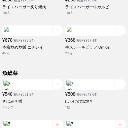
(税込¥278.64)
(税込¥278.64)
ライスバーガー炙り焼肉
ライスバーガー牛カルビ
1個入
1個入
¥678
¥368
(税込¥732.24)
(税込¥397.44)
本格炒め炒飯 ニチレイ
牛ステーキピラフ Umios
450g
230g
魚総菜
¥548
¥508
(税込¥591.84)
(税込¥548.64)
さばみそ煮
ほっけの塩焼き
1パック
1枚