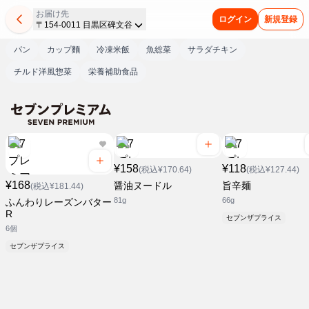
お届け先
ログイン
新規登録
〒154-0011 目黒区碑文谷
パン
カップ麵
冷凍米飯
魚総菜
サラダチキン
チルド洋風惣菜
栄養補助食品
¥158
¥118
(税込¥170.64)
(税込¥127.44)
¥168
醤油ヌードル
旨辛麺
(税込¥181.44)
81g
66g
ふんわりレーズンバター
R
セブンザプライス
6個
セブンザプライス