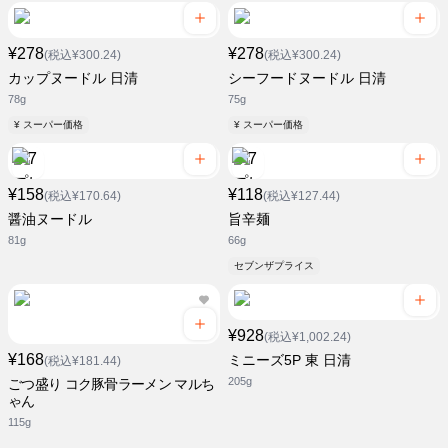
¥278
¥278
(税込¥300.24)
(税込¥300.24)
カップヌードル 日清
シーフードヌードル 日清
78g
75g
¥ スーパー価格
¥ スーパー価格
¥158
¥118
(税込¥170.64)
(税込¥127.44)
醤油ヌードル
旨辛麺
81g
66g
セブンザプライス
¥928
(税込¥1,002.24)
¥168
ミニーズ5P 東 日清
(税込¥181.44)
205g
ごつ盛り コク豚骨ラーメン マルち
ゃん
115g