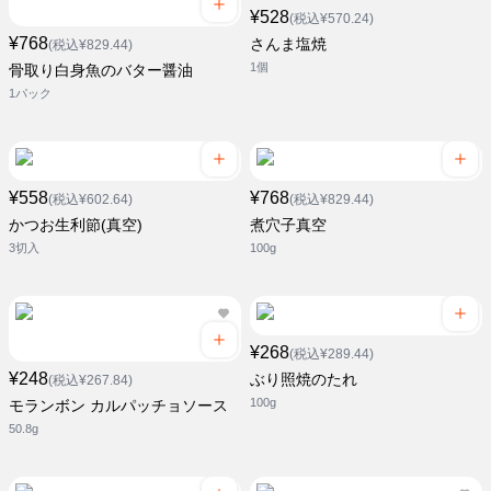
¥528
(税込¥570.24)
¥768
さんま塩焼
(税込¥829.44)
1個
骨取り白身魚のバター醤油
1パック
¥558
¥768
(税込¥602.64)
(税込¥829.44)
かつお生利節(真空)
煮穴子真空
3切入
100g
¥268
(税込¥289.44)
¥248
ぶり照焼のたれ
(税込¥267.84)
100g
モランボン カルパッチョソース
50.8g