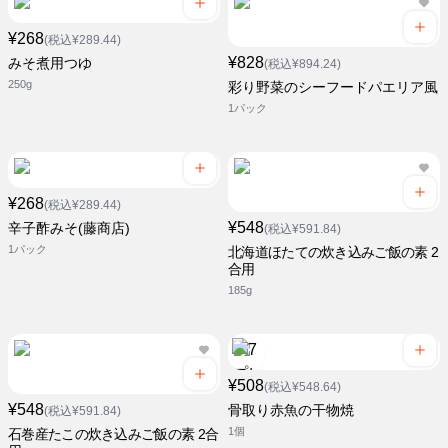
¥268
(税込¥289.44)
¥828
みそ煮用つゆ
(税込¥894.24)
250g
彩り野菜のシーフードパエリア風
1パック
¥268
(税込¥289.44)
¥548
辛子酢みそ(藤商店)
(税込¥591.84)
1パック
北海道ほたての炊き込みご飯の素 2
合用
185g
¥508
(税込¥548.64)
¥548
骨取り赤魚の干物焼
(税込¥591.84)
1個
石巻産たこの炊き込みご飯の素 2合