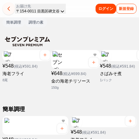
お届け先
ログイン
新規登録
〒154-0011 目黒区碑文谷
簡単調理
調理の素
¥548
¥548
(税込¥591.84)
(税込¥591.84)
¥648
海老フライ
さばみそ煮
(税込¥699.84)
8尾
1パック
金の海老チリソース
150g
簡単調理
¥548
(税込¥591.84)