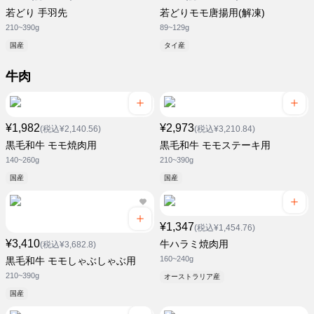
若どり 手羽先
若どりモモ唐揚用(解凍)
210~390g
89~129g
国産
タイ産
牛肉
¥1,982
¥2,973
(税込¥2,140.56)
(税込¥3,210.84)
黒毛和牛 モモ焼肉用
黒毛和牛 モモステーキ用
140~260g
210~390g
国産
国産
¥1,347
(税込¥1,454.76)
¥3,410
牛ハラミ焼肉用
(税込¥3,682.8)
160~240g
黒毛和牛 モモしゃぶしゃぶ用
210~390g
オーストラリア産
国産