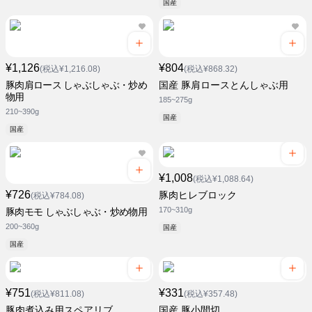
国産
¥1,126
¥804
(税込¥1,216.08)
(税込¥868.32)
豚肉肩ロース しゃぶしゃぶ・炒め
国産 豚肩ロースとんしゃぶ用
物用
185~275g
210~390g
国産
国産
¥1,008
(税込¥1,088.64)
¥726
豚肉ヒレブロック
(税込¥784.08)
170~310g
豚肉モモ しゃぶしゃぶ・炒め物用
200~360g
国産
国産
¥751
¥331
(税込¥811.08)
(税込¥357.48)
豚肉煮込み用スペアリブ
国産 豚小間切