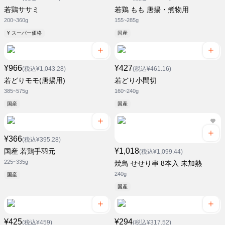
若鶏ササミ
若鶏 もも 唐揚・煮物用
200~360g
155~285g
¥ スーパー価格
国産
¥966
¥427
(税込¥1,043.28)
(税込¥461.16)
若どりモモ(唐揚用)
若どり小間切
385~575g
160~240g
国産
国産
¥366
(税込¥395.28)
¥1,018
国産 若鶏手羽元
(税込¥1,099.44)
225~335g
焼鳥 せせり串 8本入 未加熱
240g
国産
国産
¥425
¥294
(税込¥459)
(税込¥317.52)