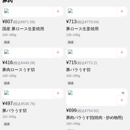
豚肉
¥807
¥713
(税込¥871.56)
(税込¥770.04)
国産 豚ロース生姜焼用
豚ロース生姜焼用
200~300g
135~245g
国産
国産
¥416
¥715
(税込¥449.28)
(税込¥772.2)
豚肉ロースうす切
豚バラうす切
100~180g
165~295g
国産
国産
¥497
(税込¥536.76)
¥699
豚バラうす切
(税込¥754.92)
115~205g
豚肉バラうす切(焼肉・炒め物用)
160~240g
国産