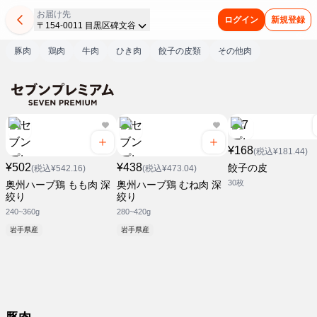
お届け先
ログイン
新規登録
〒154-0011 目黒区碑文谷
豚肉
鶏肉
牛肉
ひき肉
餃子の皮類
その他肉
¥168
(税込¥181.44)
¥502
¥438
餃子の皮
(税込¥542.16)
(税込¥473.04)
30枚
奥州ハーブ鶏 もも肉 深
奥州ハーブ鶏 むね肉 深
絞り
絞り
240~360g
280~420g
岩手県産
岩手県産