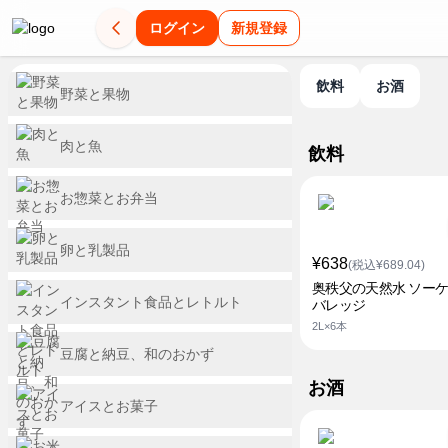
ログイン
新規登録
飲料
お酒
野菜と果物
肉と魚
飲料
お惣菜とお弁当
卵と乳製品
¥638
(税込¥689.04)
奥秩父の天然水 ソー
インスタント食品とレトルト
バレッジ
2L×6本
豆腐と納豆、和のおかず
お酒
アイスとお菓子