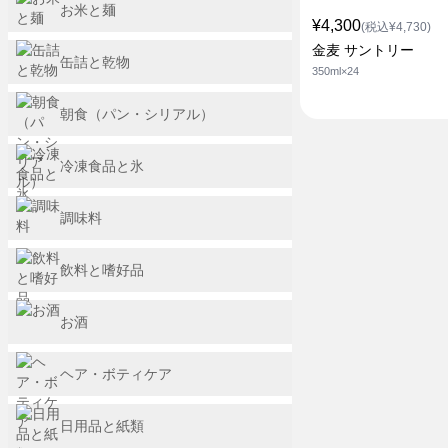
お米と麺
¥4,300
(税込¥4,730)
金麦 サントリー
缶詰と乾物
350ml×24
朝食（パン・シリアル）
冷凍食品と氷
調味料
飲料と嗜好品
お酒
ヘア・ボティケア
日用品と紙類