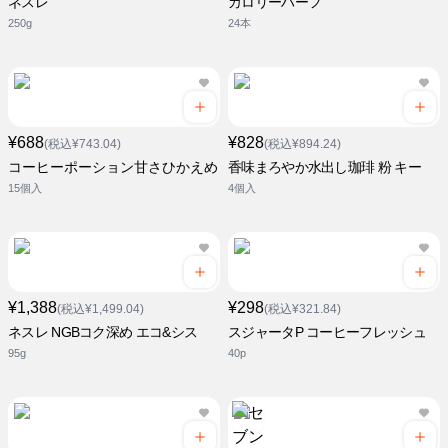
ネスレ
カロリーハーフ
250g
24本
¥688
¥828
(税込¥743.04)
(税込¥894.24)
コーヒーポーション甘さひかえめ
香味まろやか水出し珈琲 粉 キー
15個入
4個入
¥1,388
¥298
(税込¥1,499.04)
(税込¥321.84)
ネスレ NGBコク深め エコ&シス
スジャータP コーヒーフレッシュ
95g
40p