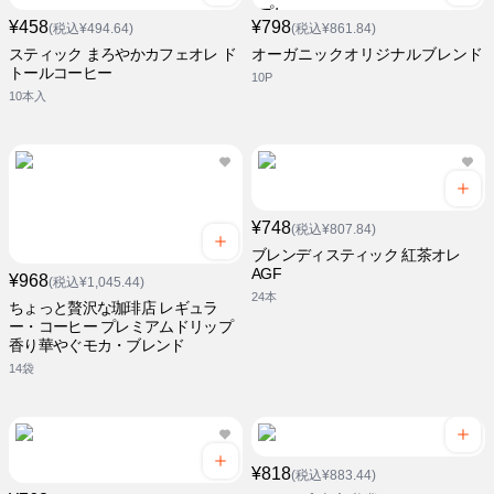
¥458
¥798
(税込¥494.64)
(税込¥861.84)
スティック まろやかカフェオレ ド
オーガニックオリジナルブレンド
トールコーヒー
10P
10本入
¥748
(税込¥807.84)
ブレンディスティック 紅茶オレ
AGF
¥968
(税込¥1,045.44)
24本
ちょっと贅沢な珈琲店 レギュラ
ー・コーヒー プレミアムドリップ
香り華やぐモカ・ブレンド
14袋
¥818
(税込¥883.44)