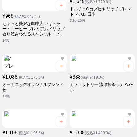
¥1,648
(税込¥1,779.84)
ドルチェGカプセル リッチブレン
ド ネスレ日本
¥968
(税込¥1,045.44)
7.2g×16個
ちょっと贅沢な珈琲店 レギュラ
ー・コーヒー プレミアムドリップ
香り澄みわたるスペシャル・ブレ
ンド
14袋
¥1,088
¥388
(税込¥1,175.04)
(税込¥419.04)
オーガニックオリジナルブレンド
カフェラトリー 濃厚抹茶ラテ AGF
粉
6P
170g
¥1,108
¥1,388
(税込¥1,196.64)
(税込¥1,499.04)