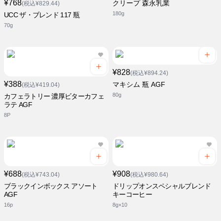
¥768
クリープ 森永乳業
(税込¥829.44)
180g
UCC ザ・ブレンド 117 瓶
70g
¥828
(税込¥894.24)
¥388
マキシム 瓶 AGF
(税込¥419.04)
80g
カフェラトリー 濃厚ビターカフェ
ラテ AGF
8P
¥688
¥908
(税込¥743.04)
(税込¥980.64)
ブラックインボックス アソート
ドリップオンスペシャルブレンド
AGF
キーコーヒー
16p
8g×10