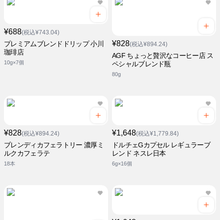
¥688
(税込¥743.04)
¥828
プレミアムブレンドドリップ 小川
(税込¥894.24)
珈琲店
AGF ちょっと贅沢なコーヒー店 ス
10g×7個
ペシャルブレンド瓶
80g
¥828
¥1,648
(税込¥894.24)
(税込¥1,779.84)
ブレンディカフェラトリー 濃厚ミ
ドルチェGカプセル レギュラーブ
ルクカフェラテ
レンド ネスレ日本
18本
6g×16個