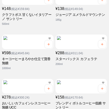
¥148
¥138
(税込¥159.84)
(税込¥149.04)
クラフトボス 甘くないイタリアー
ジョージア エメラルドマウンテン
ノ サントリー
185g
500ml
¥598
¥288
(税込¥645.84)
(税込¥311.04)
キーコーヒーまろやか仕立て贅香
スターバックス カフェラテ
無糖
200ml
1000ml
¥278
¥158
(税込¥300.24)
(税込¥170.64)
おいしいカフェインレスコーヒー
ブレンディ ボトルコーヒー低糖 サ
無糖 UCC
ントリー