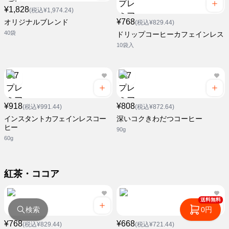
¥1,828
(税込¥1,974.24)
¥768
オリジナルブレンド
(税込¥829.44)
40袋
ドリップコーヒーカフェインレス
10袋入
¥918
¥808
(税込¥991.44)
(税込¥872.64)
インスタントカフェインレスコー
深いコクきわだつコーヒー
ヒー
90g
60g
紅茶・ココア
送料無料
検索
0円
¥768
¥668
(税込¥829.44)
(税込¥721.44)