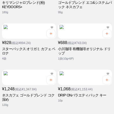
キリマンジャロブレンド(粉)
ゴールドブレンド エコ&システムパ
KEYDOORS+
ック ネスカフェ
180g
95g
¥828
¥688
(税込¥894.24)
(税込¥743.04)
スターバックス オリガミ カフェ ベ
小川珈琲 有機珈琲オリジナル ドリ
ロナ
ップ
4袋
1袋(10g×6P)
¥1,248
¥1,068
(税込¥1,347.84)
(税込¥1,153.44)
ネスカフェ ゴールドブレンド コク
DRIP ONバラエティパック キー
深め
10p
120g