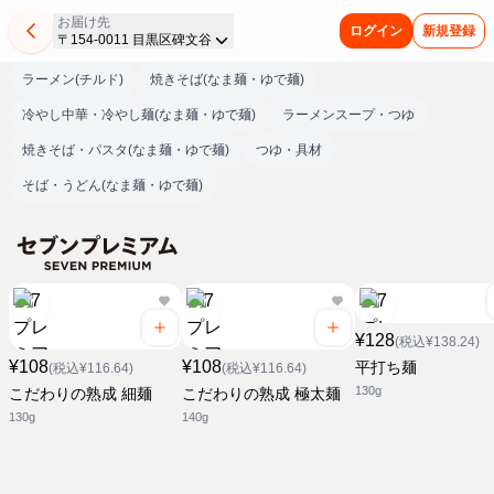
お届け先
ログイン
新規登録
〒154-0011 目黒区碑文谷
ラーメン(チルド)
焼きそば(なま麺・ゆで麺)
冷やし中華・冷やし麺(なま麺・ゆで麺)
ラーメンスープ・つゆ
焼きそば・パスタ(なま麺・ゆで麺)
つゆ・具材
そば・うどん(なま麺・ゆで麺)
¥128
(税込¥138.24)
¥108
¥108
平打ち麺
(税込¥116.64)
(税込¥116.64)
130g
こだわりの熟成 細麺
こだわりの熟成 極太麺
130g
140g