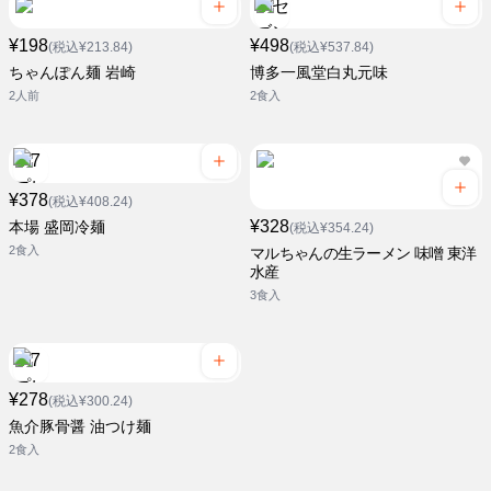
¥198
¥498
(税込¥213.84)
(税込¥537.84)
ちゃんぽん麺 岩崎
博多一風堂白丸元味
2人前
2食入
¥378
(税込¥408.24)
¥328
本場 盛岡冷麺
(税込¥354.24)
2食入
マルちゃんの生ラーメン 味噌 東洋
水産
3食入
¥278
(税込¥300.24)
魚介豚骨醤 油つけ麺
2食入