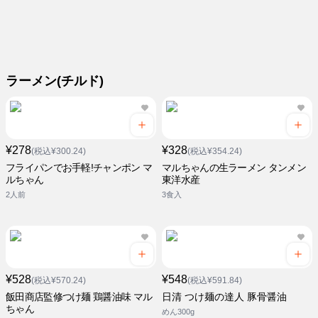
ラーメン(チルド)
¥278
¥328
(税込¥300.24)
(税込¥354.24)
フライパンでお手軽!チャンポン マ
マルちゃんの生ラーメン タンメン
ルちゃん
東洋水産
2人前
3食入
¥528
¥548
(税込¥570.24)
(税込¥591.84)
飯田商店監修つけ麺 鶏醤油味 マル
日清 つけ麺の達人 豚骨醤油
ちゃん
めん300g