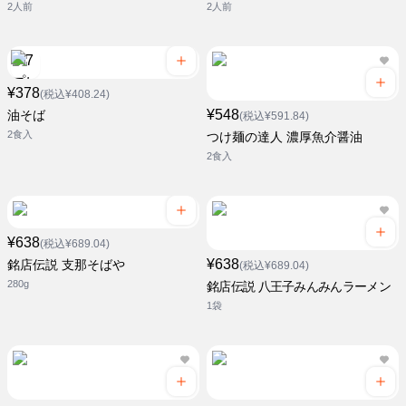
2人前
2人前
¥378
(税込¥408.24)
¥548
油そば
(税込¥591.84)
2食入
つけ麺の達人 濃厚魚介醤油
2食入
¥638
(税込¥689.04)
¥638
銘店伝説 支那そばや
(税込¥689.04)
280g
銘店伝説 八王子みんみんラーメン
1袋