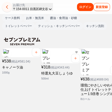
お届け先
ログイン
新規登録
〒154-0011 目黒区碑文谷
ケース飲料
お米・無洗米
醬油・食用油・砂糖
トイレットペーパー
ティッシュ・キッチンペーパー
キッチン洗剤
¥538
(税込¥581.04)
¥318
キャノーラ油
(税込¥343.44)
1000g
特選丸大豆しょうゆ
500ml
¥638
(税込¥689.04)
環境にやさしいやわ
仕上げ トイレットテ
ュー 1.5倍巻 シング
8ロール