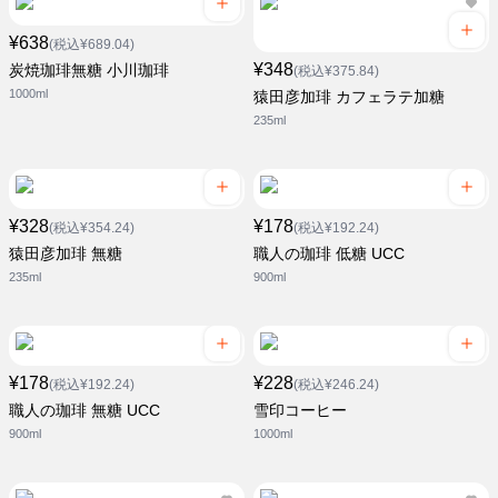
¥638
(税込¥689.04)
¥348
炭焼珈琲無糖 小川珈琲
(税込¥375.84)
1000ml
猿田彦加琲 カフェラテ加糖
235ml
¥328
¥178
(税込¥354.24)
(税込¥192.24)
猿田彦加琲 無糖
職人の珈琲 低糖 UCC
235ml
900ml
¥178
¥228
(税込¥192.24)
(税込¥246.24)
職人の珈琲 無糖 UCC
雪印コーヒー
900ml
1000ml