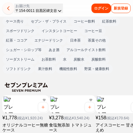
お届け先
ログイン
新規登録
〒154-0011 目黒区碑文谷
ケース売り
セブン・ザ・プライス
コーヒー飲料
紅茶飲料
スポーツドリンク
インスタントコーヒー
コーヒー豆
紅茶・ココア
エナジードリンク
日本茶
茶葉その他
シュガー・シロップ等
あま酒
アルコールテイスト飲料
ソーダストリーム
お茶飲料
水
炭酸水
炭酸飲料
ソフトドリンク
果汁飲料
機能性飲料
野菜・健康飲料
¥1,778
¥3,278
¥158
(税込¥1,920.24)
(税込¥3,540.24)
(税込¥170.64)
オリジナルコーヒー無糖
食塩無添加 トマトジュ
アイスコーヒー 甘
ケース
ース
えめ