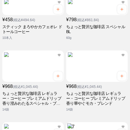
¥458
¥798
(税込¥494.64)
(税込¥861.84)
スティック まろやかカフェオレ ド
ちょっと贅沢な珈琲店 スペシャル
トールコーヒー
BL
10本入
60g
¥968
¥968
(税込¥1,045.44)
(税込¥1,045.44)
ちょっと贅沢な珈琲店 レギュラ
ちょっと贅沢な珈琲店 レギュラ
ー・コーヒー プレミアムドリップ
ー・コーヒー プレミアムドリップ
香り澄みわたるスペシャル・ブレ
香り華やぐモカ・ブレンド
ンド
14袋
14袋