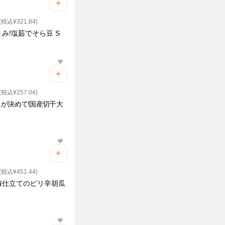
(税込¥321.84)
み!塩茹でそら豆 S
ク
(税込¥257.04)
が決めて!国産切干大
ク
(税込¥451.44)
椒仕立てのピリ辛胡瓜
ク