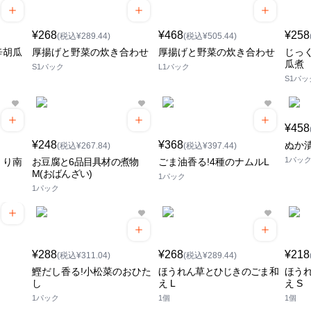
¥268
¥468
¥258
(税込¥289.44)
(税込¥505.44)
辛胡瓜
厚揚げと野菜の炊き合わせ
厚揚げと野菜の炊き合わせ
じっ
瓜煮
S1パック
L1パック
S1パッ
¥458
¥248
¥368
ぬか漬
(税込¥267.84)
(税込¥397.44)
1パッ
くり南
お豆腐と6品目具材の煮物
ごま油香る!4種のナムルL
M(おばんざい)
1パック
1パック
¥288
¥268
¥218
(税込¥311.04)
(税込¥289.44)
鰹だし香る!小松菜のおひた
ほうれん草とひじきのごま和
ほう
し
え L
え S
1パック
1個
1個