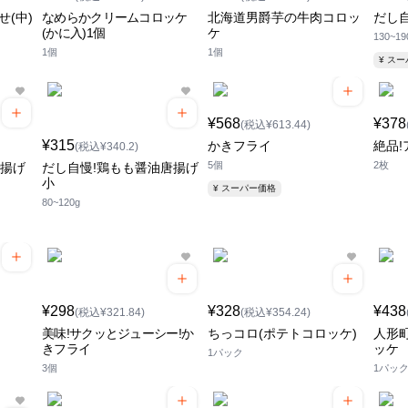
(中)
なめらかクリームコロッケ
北海道男爵芋の牛肉コロッ
だし
(かに入)1個
ケ
130~19
1個
1個
¥ ス
¥568
¥378
(税込¥613.44)
¥315
かきフライ
絶品
(税込¥340.2)
5個
2枚
唐揚げ
だし自慢!鶏もも醤油唐揚げ
小
¥ スーパー価格
80~120g
¥298
¥328
¥438
(税込¥321.84)
(税込¥354.24)
美味!サクッとジューシー!か
ちっコロ(ポテトコロッケ)
人形町
きフライ
ッケ
1パック
3個
1パッ