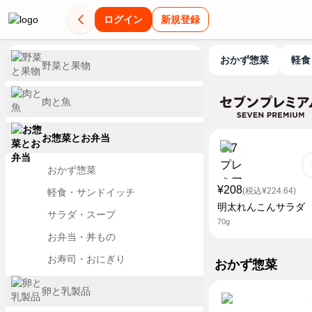
ログイン
新規登録
おかず惣菜
軽
野菜と果物
肉と魚
お惣菜とお弁当
おかず惣菜
¥208
(税込¥224.64)
軽食・サンドイッチ
明太れんこんサラダ
サラダ・スープ
70g
お弁当・丼もの
お寿司・おにぎり
おかず惣菜
卵と乳製品