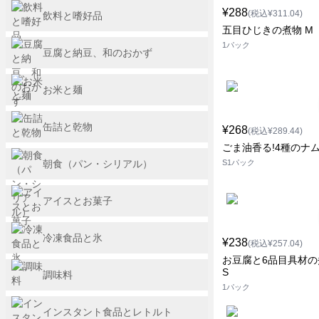
¥288
(税込¥311.04)
飲料と嗜好品
五目ひじきの煮物 M
1パック
豆腐と納豆、和のおかず
お米と麺
缶詰と乾物
¥268
(税込¥289.44)
ごま油香る!4種のナ
朝食（パン・シリアル）
S1パック
アイスとお菓子
冷凍食品と氷
¥238
(税込¥257.04)
お豆腐と6品目具材の
S
調味料
1パック
インスタント食品とレトルト