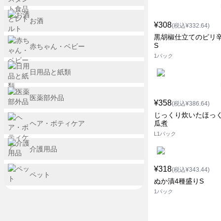
お酒
¥308
(税込¥332.64)
黒胡椒仕立てのピリ
S
赤ちゃん・ベビー
1パック
日用品と紙類
医薬部外品
¥358
(税込¥386.64)
じっくり炊いたほっ
ヘア・ボティケア
瓜煮
L1パック
介護用品
¥318
(税込¥343.44)
ペット
ぬか漬4種盛りS
1パック