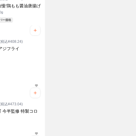
自慢!鶏もも醤油唐揚げ
0g
ーパー価格
(税込¥408.24)
!アジフライ
(税込¥473.04)
 今半監修 特製コロ
ク