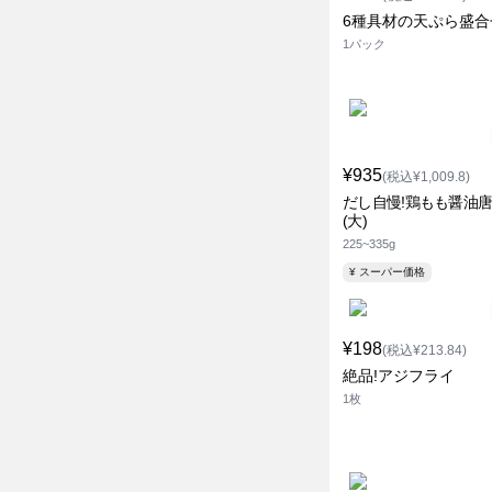
6種具材の天ぷら盛合せ
1パック
¥935
(税込¥1,009.8)
だし自慢!鶏もも醤油
(大)
225~335g
¥ スーパー価格
¥198
(税込¥213.84)
絶品!アジフライ
1枚