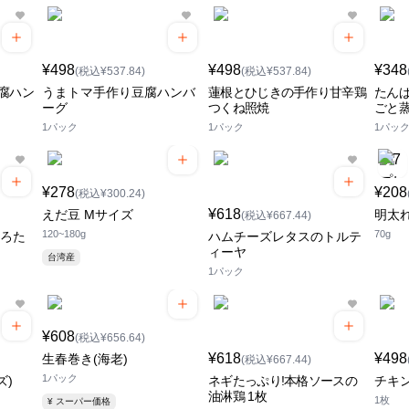
¥498
¥498
¥348
(税込¥537.84)
(税込¥537.84)
腐ハン
うまトマ手作り豆腐ハンバ
蓮根とひじきの手作り甘辛鶏
たん
ーグ
つくね照焼
ごと
1パック
1パック
1パッ
¥278
¥208
(税込¥300.24)
¥618
えだ豆 Mサイズ
明太
(税込¥667.44)
120~180g
70g
ころた
ハムチーズレタスのトルテ
ィーヤ
台湾産
1パック
¥608
(税込¥656.64)
¥618
¥498
生春巻き(海老)
(税込¥667.44)
1パック
ズ)
ネギたっぷり!本格ソースの
チキ
油淋鶏 1枚
1枚
¥ スーパー価格