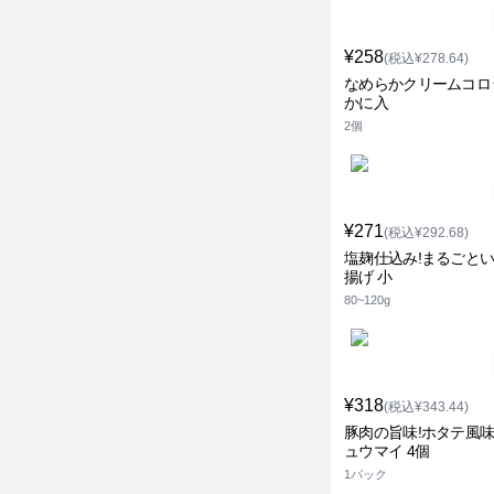
¥258
(税込¥278.64)
なめらかクリームコロ
かに入
2個
¥271
(税込¥292.68)
塩麹仕込み!まるごと
揚げ 小
80~120g
¥318
(税込¥343.44)
豚肉の旨味!ホタテ風
ュウマイ 4個
1パック