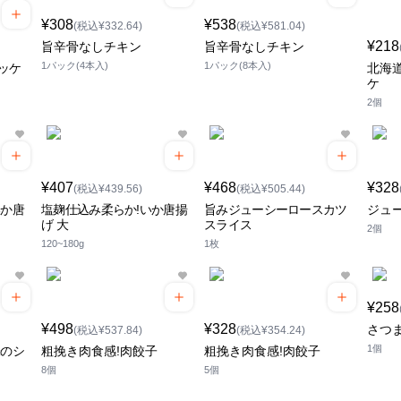
¥308
¥538
(税込¥332.64)
(税込¥581.04)
¥218
旨辛骨なしチキン
旨辛骨なしチキン
1パック(4本入)
1パック(8本入)
ッケ
北海
ケ
2個
¥407
¥468
¥328
(税込¥439.56)
(税込¥505.44)
いか唐
塩麹仕込み柔らか!いか唐揚
旨みジューシーロースカツ
ジュ
げ 大
スライス
2個
120~180g
1枚
¥258
¥498
¥328
さつ
(税込¥537.84)
(税込¥354.24)
1個
味のシ
粗挽き肉食感!肉餃子
粗挽き肉食感!肉餃子
8個
5個