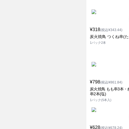
¥318
(税込¥343.44)
炭火焼鳥 つくね串(た
1パック2本
¥798
(税込¥861.84)
炭火焼鳥 もも串3本・
串2本(塩)
1パック(5本入)
¥628
(税込¥678.24)