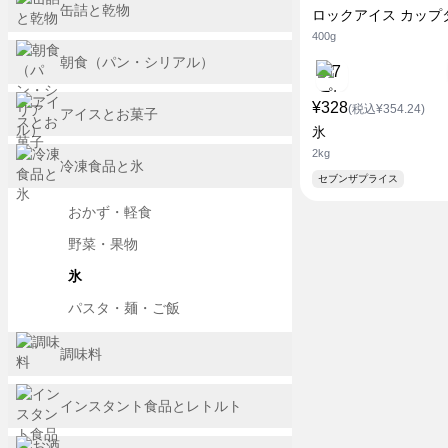
缶詰と乾物
ロックアイス カップ
400g
朝食（パン・シリアル）
¥328
(税込¥354.24)
アイスとお菓子
氷
2kg
冷凍食品と氷
セブンザプライス
おかず・軽食
野菜・果物
氷
パスタ・麺・ご飯
調味料
インスタント食品とレトルト