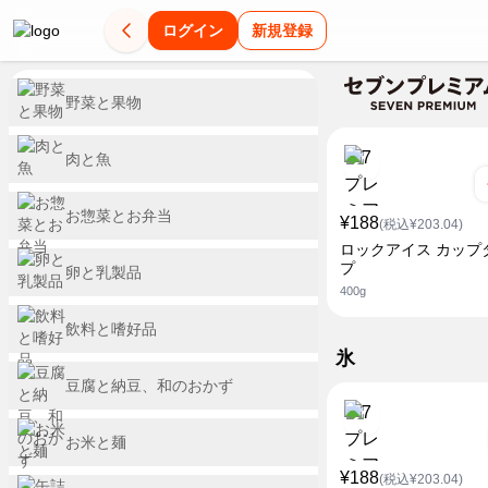
ログイン
新規登録
野菜と果物
肉と魚
お惣菜とお弁当
¥188
(税込¥203.04)
ロックアイス カップ
プ
卵と乳製品
400g
飲料と嗜好品
氷
豆腐と納豆、和のおかず
お米と麺
¥188
(税込¥203.04)