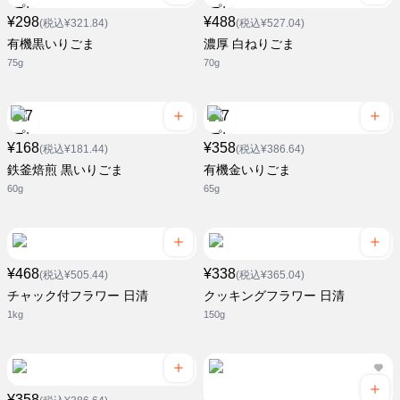
¥298
¥488
(税込¥321.84)
(税込¥527.04)
有機黒いりごま
濃厚 白ねりごま
75g
70g
¥168
¥358
(税込¥181.44)
(税込¥386.64)
鉄釜焙煎 黒いりごま
有機金いりごま
60g
65g
¥468
¥338
(税込¥505.44)
(税込¥365.04)
チャック付フラワー 日清
クッキングフラワー 日清
1kg
150g
¥358