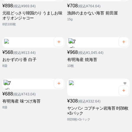
¥898
¥708
(税込¥969.84)
(税込¥764.64)
元祖どっさり韓国のり うましお味
漁師のまかない海苔 前田屋
オリオンジャコー
15g
8切100枚
¥568
¥968
(税込¥613.44)
(税込¥1,045.44)
おかずのり香 白子
有明海産 焼海苔
8袋
10枚
¥688
(税込¥743.04)
¥308
有明海産 味つけ海苔
(税込¥332.64)
8袋
ヤンバン コプチャン岩海苔 8切8枚
×3パック
8切8枚×3パック