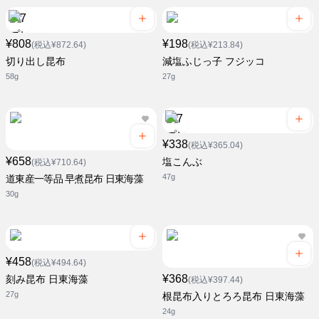
¥808
¥198
(税込¥872.64)
(税込¥213.84)
切り出し昆布
減塩ふじっ子 フジッコ
58g
27g
¥338
(税込¥365.04)
¥658
塩こんぶ
(税込¥710.64)
47g
道東産一等品 早煮昆布 日東海藻
30g
¥458
(税込¥494.64)
¥368
刻み昆布 日東海藻
(税込¥397.44)
27g
根昆布入りとろろ昆布 日東海藻
24g