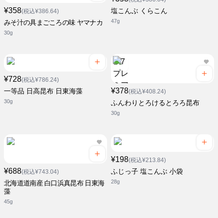
¥358
塩こんぶ くらこん
(税込¥386.64)
47g
みそ汁の具まごころの味 ヤマナカ
30g
¥728
(税込¥786.24)
¥378
一等品 日高昆布 日東海藻
(税込¥408.24)
30g
ふんわりとろけるとろろ昆布
30g
¥198
(税込¥213.84)
¥688
ふじっ子 塩こんぶ 小袋
(税込¥743.04)
28g
北海道道南産 白口浜真昆布 日東海
藻
45g