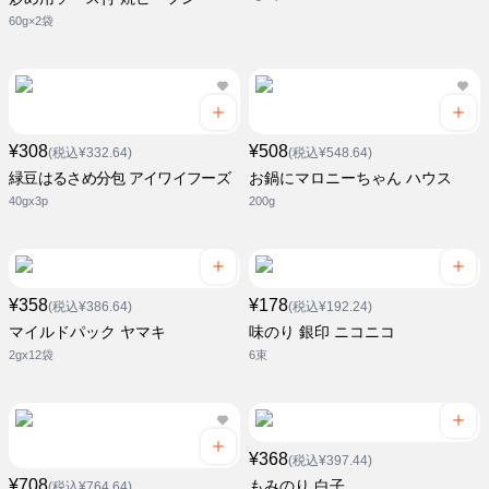
60g×2袋
¥308
¥508
(税込¥332.64)
(税込¥548.64)
緑豆はるさめ分包 アイワイフーズ
お鍋にマロニーちゃん ハウス
40gx3p
200g
¥358
¥178
(税込¥386.64)
(税込¥192.24)
マイルドパック ヤマキ
味のり 銀印 ニコニコ
2gx12袋
6束
¥368
(税込¥397.44)
¥708
もみのり 白子
(税込¥764.64)