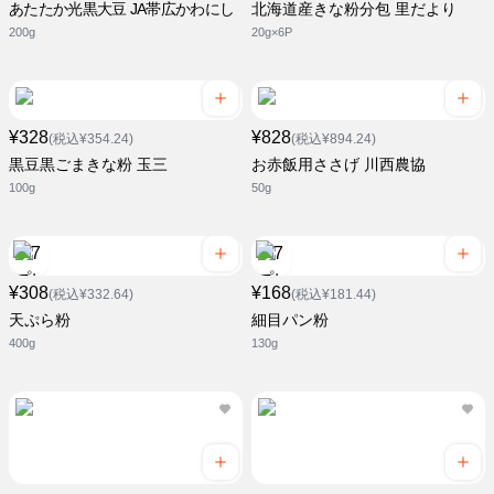
あたたか光黒大豆 JA帯広かわにし
北海道産きな粉分包 里だより
200g
20g×6P
¥328
¥828
(税込¥354.24)
(税込¥894.24)
黒豆黒ごまきな粉 玉三
お赤飯用ささげ 川西農協
100g
50g
¥308
¥168
(税込¥332.64)
(税込¥181.44)
天ぷら粉
細目パン粉
400g
130g