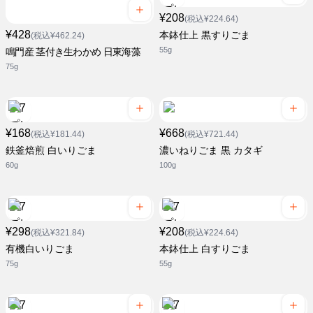
¥208
(税込¥224.64)
¥428
本鉢仕上 黒すりごま
(税込¥462.24)
55g
鳴門産 茎付き生わかめ 日東海藻
75g
¥168
¥668
(税込¥181.44)
(税込¥721.44)
鉄釜焙煎 白いりごま
濃いねりごま 黒 カタギ
60g
100g
¥298
¥208
(税込¥321.84)
(税込¥224.64)
有機白いりごま
本鉢仕上 白すりごま
75g
55g