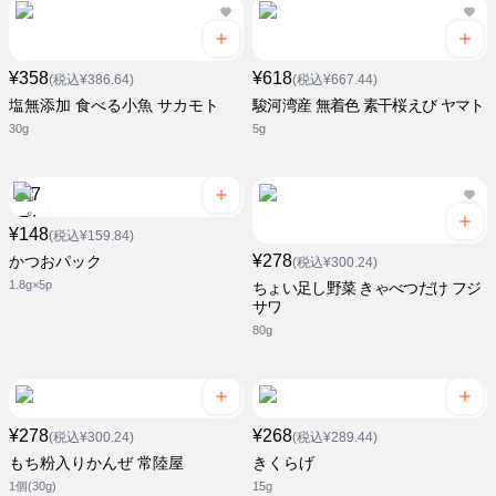
¥358
¥618
(税込¥386.64)
(税込¥667.44)
塩無添加 食べる小魚 サカモト
駿河湾産 無着色 素干桜えび ヤマト
30g
5g
¥148
(税込¥159.84)
¥278
かつおパック
(税込¥300.24)
1.8g×5p
ちょい足し野菜 きゃべつだけ フジ
サワ
80g
¥278
¥268
(税込¥300.24)
(税込¥289.44)
もち粉入りかんぜ 常陸屋
きくらげ
1個(30g)
15g