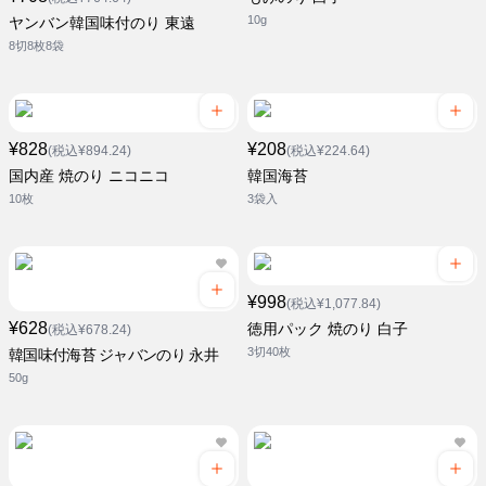
10g
ヤンバン韓国味付のり 東遠
8切8枚8袋
¥828
¥208
(税込¥894.24)
(税込¥224.64)
国内産 焼のり ニコニコ
韓国海苔
10枚
3袋入
¥998
(税込¥1,077.84)
¥628
徳用パック 焼のり 白子
(税込¥678.24)
3切40枚
韓国味付海苔 ジャバンのり 永井
50g