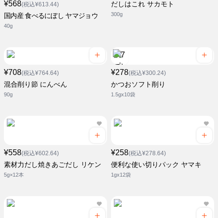
¥568
だしはこれ サカモト
(税込¥613.44)
300g
国内産 食べるにぼし ヤマジョウ
40g
¥708
¥278
(税込¥764.64)
(税込¥300.24)
混合削り節 にんべん
かつおソフト削り
90g
1.5gx10袋
¥558
¥258
(税込¥602.64)
(税込¥278.64)
素材力だし焼きあごだし リケン
便利な使い切りパック ヤマキ
5g×12本
1gx12袋