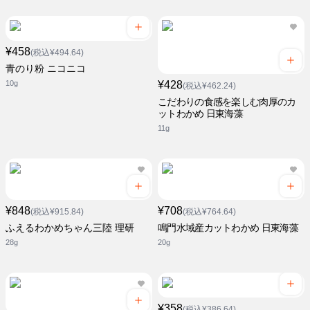
¥458
(税込¥494.64)
青のり粉 ニコニコ
10g
¥428
(税込¥462.24)
こだわりの食感を楽しむ肉厚のカ
ットわかめ 日東海藻
11g
¥848
¥708
(税込¥915.84)
(税込¥764.64)
ふえるわかめちゃん三陸 理研
鳴門水域産カットわかめ 日東海藻
28g
20g
¥358
(税込¥386.64)