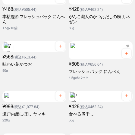
¥468
¥428
(税込¥505.44)
(税込¥462.24)
本枯鰹節 フレッシュパック にんべ
がんこ職人のかつおだしの粉 カネ
ん
ゼン
1.5gx10袋
80g
¥568
(税込¥613.44)
¥608
味わい花かつお
(税込¥656.64)
80g
フレッシュパック にんべん
4.5g×8パック
¥998
¥428
(税込¥1,077.84)
(税込¥462.24)
瀬戸内産にぼし ヤマキ
食べる煮干し
220g
50g