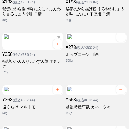
¥198
¥198
(税込¥213.84)
(税込¥213.84)
秘伝のから揚げ粉 にんにくふんわ
秘伝のから揚げ粉 まろやかしょう
り香るしょうゆ味 日清
ゆ味 にんにく不使用 日清
80g
80g
¥278
(税込¥300.24)
¥358
ポップコーン 川西
(税込¥386.64)
150g
特製いか天入り天かす天華 オタフ
ク
120g
¥368
¥568
(税込¥397.44)
(税込¥613.44)
塩くらげ マルトモ
越後特産車麩 カネニシキ
50g
10枚