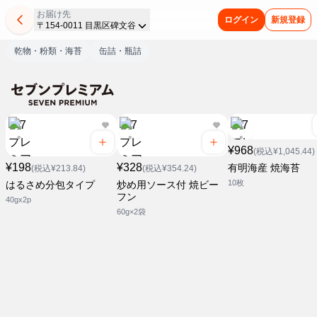
お届け先
ログイン
新規登録
〒154-0011 目黒区碑文谷
乾物・粉類・海苔
缶詰・瓶詰
¥968
(税込¥1,045.44)
¥198
¥328
有明海産 焼海苔
(税込¥213.84)
(税込¥354.24)
10枚
はるさめ分包タイプ
炒め用ソース付 焼ビー
フン
40gx2p
60g×2袋