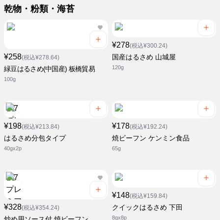
乾物・粉類・海苔
¥278
(税込¥300.24)
¥258
国産はるさめ 山城屋
(税込¥278.64)
120g
緑豆はるさめ(中国産) 板橋貿易
100g
¥198
¥178
(税込¥213.84)
(税込¥192.24)
はるさめ分包タイプ
焼ビーフン ケンミン食品
40gx2p
65g
¥148
(税込¥159.84)
¥328
クイックはるさめ 下田
(税込¥354.24)
8gx8p
炒め用ソース付 焼ビーフン