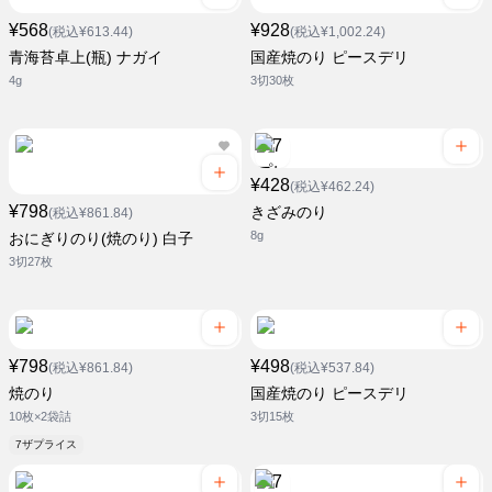
¥568
¥928
(税込¥613.44)
(税込¥1,002.24)
青海苔卓上(瓶) ナガイ
国産焼のり ピースデリ
4g
3切30枚
¥428
(税込¥462.24)
¥798
きざみのり
(税込¥861.84)
8g
おにぎりのり(焼のり) 白子
3切27枚
¥798
¥498
(税込¥861.84)
(税込¥537.84)
焼のり
国産焼のり ピースデリ
10枚×2袋詰
3切15枚
7ザプライス