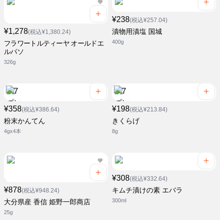
¥238
(税込¥257.04)
¥1,278
漬物用漬塩 国城
(税込¥1,380.24)
400g
フラワートルティーヤ オールドエ
ルパソ
326g
¥358
¥198
(税込¥386.64)
(税込¥213.84)
粉末かんてん
きくらげ
4gx4本
8g
¥308
(税込¥332.64)
¥878
キムチ漬けの素 エバラ
(税込¥948.24)
300ml
大分県産 香信 姫野一郎商店
25g