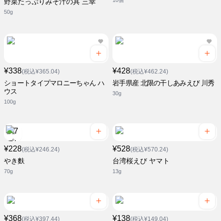
10個
野菜たっぷりみそ汁の具 三幸
50g
¥338
¥428
(税込¥365.04)
(税込¥462.24)
ショートタイプマロニーちゃん ハ
岩手県産 北限の干しあみえび 川秀
ウス
30g
100g
¥228
¥528
(税込¥246.24)
(税込¥570.24)
やき麩
台湾桜えび ヤマト
70g
13g
¥368
¥138
(税込¥397.44)
(税込¥149.04)