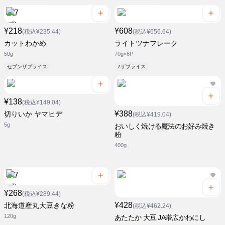
¥218
¥608
(税込¥235.44)
(税込¥656.64)
カットわかめ
ライトツナフレーク
50g
70g×6P
セブンザプライス
7ザプライス
¥138
(税込¥149.04)
¥388
切りいか ヤマヒデ
(税込¥419.04)
5g
おいしく焼ける魔法のお好み焼き
粉
400g
¥268
(税込¥289.44)
¥428
北海道産丸大豆きな粉
(税込¥462.24)
120g
あたたか 大豆 JA帯広かわにし