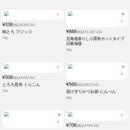
¥338
(税込¥365.04)
¥988
純とろ フジッコ
(税込¥1,067.04)
23g
北海道産りしり昆布カットタイプ
日東海藻
40g
¥308
(税込¥332.64)
¥568
とろろ昆布 くらこん
(税込¥613.44)
23g
花けずりかつお節 にんべん
60g
¥708
(税込¥764.64)