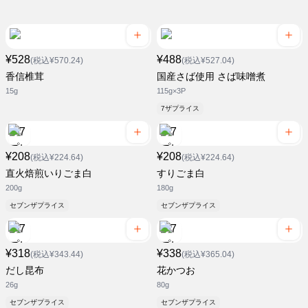
¥528
¥488
(税込¥570.24)
(税込¥527.04)
香信椎茸
国産さば使用 さば味噌煮
15g
115g×3P
7ザプライス
¥208
¥208
(税込¥224.64)
(税込¥224.64)
直火焙煎いりごま白
すりごま白
200g
180g
セブンザプライス
セブンザプライス
¥318
¥338
(税込¥343.44)
(税込¥365.04)
だし昆布
花かつお
26g
80g
セブンザプライス
セブンザプライス