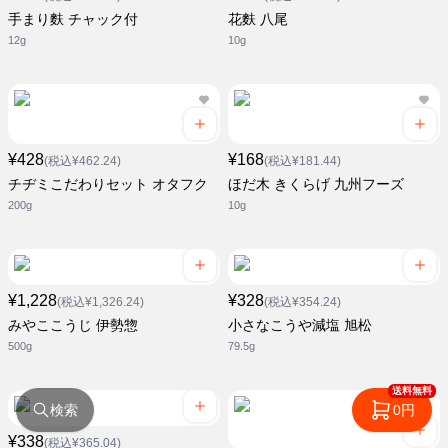
手まり麩 チャック付
花麩 八尾
12g
10g
¥428
¥168
(税込¥462.24)
(税込¥181.44)
チヂミこだわりセット オタフク
ほだ木 きくらげ 九州フーズ
200g
10g
¥1,228
¥328
(税込¥1,326.24)
(税込¥354.24)
みやここうじ 伊勢惣
小さなこうや減塩 旭松
500g
79.5g
送料無料
検索
0円
¥338
(税込¥365.04)