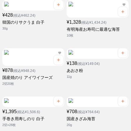
¥428
(税込¥462.24)
¥1,328
韓国のりサクうま 白子
(税込¥1,434.24)
30g
有明海産お寿司に最適な海苔
10枚
¥138
(税込¥149.04)
¥878
あおさ粉
(税込¥948.24)
11g
国産焼のり アイワイフーズ
2切20枚
¥1,395
¥708
(税込¥1,506.6)
(税込¥764.64)
手巻き用寿しのり 白子
国産きざみ海苔
2切×28枚
20g