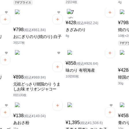
2切24枚
4g
7ザプライス
¥428
¥798
(税込¥462.24)
¥798
きざみのり
焼の
(税込¥861.84)
8g
10枚×
リ
おにぎりのり(焼のり) 白子
3切27枚
7ザプ
¥858
(税込¥926.64)
¥428
味のり 有明海産
¥898
10切80枚
リ
韓国
(税込¥969.84)
30g
元祖どっさり韓国のり うま
しお味 オリオンジャコー
8切100枚
¥138
¥458
(税込¥149.04)
¥1,395
あおさ粉
青の
(税込¥1,506.6)
11g
10g