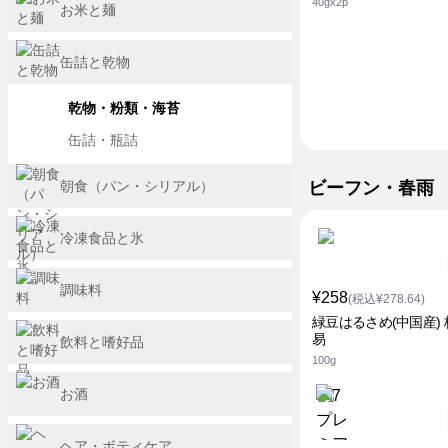
40gx2p
お米と麺
缶詰と乾物
乾物・粉類・海苔
缶詰・瓶詰
朝食（パン・シリアル）
ビーフン・春雨
冷凍食品と氷
調味料
¥258
(税込¥278.64)
緑豆はるさめ(中国産)
易
飲料と嗜好品
100g
お酒
ヘア・ボティケア