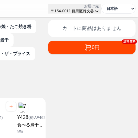
お届け先
〒154-0011 目黒区碑文谷
好み焼・たこ焼き粉
カートに商品はありません
煮干
送料無料
0円
ン・ザ・プライス
¥428
¥148
¥968
4)
(税込¥462.24)
(税込¥159.84)
(税込¥1
食べる煮干し
かつおパック
有明海産 
50g
1.8g×5p
10枚