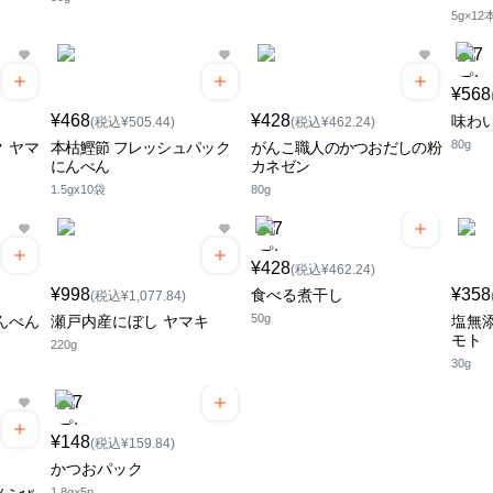
5g×12
¥568
¥468
¥428
味わ
(税込¥505.44)
(税込¥462.24)
80g
 ヤマ
本枯鰹節 フレッシュパック
がんこ職人のかつおだしの粉
にんべん
カネゼン
1.5gx10袋
80g
¥428
(税込¥462.24)
¥998
¥358
食べる煮干し
(税込¥1,077.84)
50g
んべん
瀬戸内産にぼし ヤマキ
塩無添
モト
220g
30g
¥148
(税込¥159.84)
かつおパック
1.8g×5p