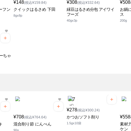
¥148
¥308
¥508
(税込¥159.84)
(税込¥332.64)
ーフン
クイックはるさめ 下田
緑豆はるさめ分包 アイワイ
お鍋
フーズ
ス
8gx8p
40gx3p
200g
ーちゃ
¥278
(税込¥300.24)
¥708
¥558
かつおソフト削り
(税込¥764.64)
1.5gx10袋
キ
混合削り節 にんべん
素材
ケン
90g