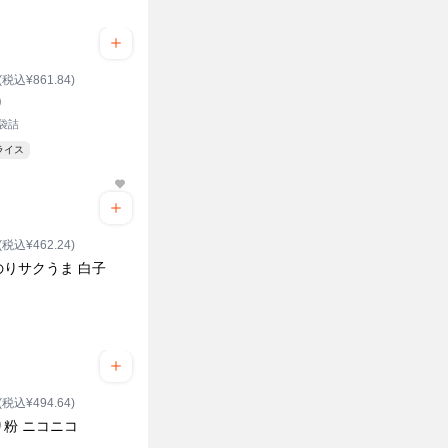
(税込¥861.84)
り
2袋詰
ライス
(税込¥462.24)
のりサクうま 白子
(税込¥494.64)
り粉 ニコニコ