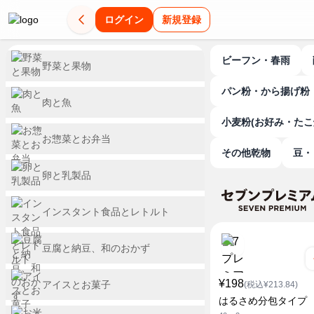
ログイン
新規登録
ビーフン・春雨
野菜と果物
パン粉・から揚げ粉
肉と魚
小麦粉(お好み・たこ
お惣菜とお弁当
その他乾物
卵と乳製品
インスタント食品とレトルト
豆腐と納豆、和のおかず
¥198
アイスとお菓子
(税込¥213.84)
はるさめ分包タイプ