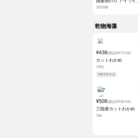
国産焼のり アイワイ
2切20枚
乾物海藻
¥438
(税込¥473.04)
カットわかめ
100g
7ザプライス
¥508
(税込¥548.64)
三陸産カットわかめ
16g