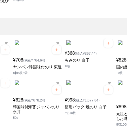
桜えび
¥368
(税込¥397.44)
¥708
¥828
もみのり 白子
(税込¥764.64)
10g
ヤンバン韓国味付のり 東遠
国内産
8切8枚8袋
10枚
¥628
¥998
(税込¥678.24)
(税込¥1,077.84)
¥898
韓国味付海苔 ジャバンのり
徳用パック 焼のり 白子
永井
3切40枚
元祖ど
50g
しお味
8切10