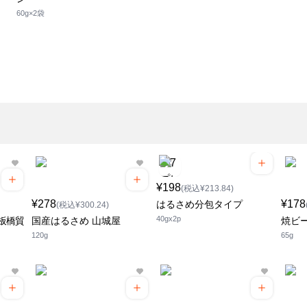
60g×2袋
¥198
(税込¥213.84)
¥278
¥178
はるさめ分包タイプ
(税込¥300.24)
40gx2p
 板橋貿
国産はるさめ 山城屋
焼ビ
120g
65g