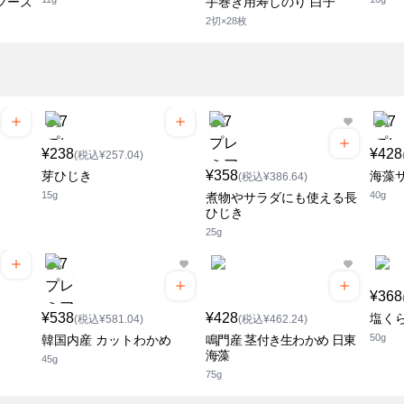
フーズ
手巻き用寿しのり 白子
2切×28枚
¥238
¥428
(税込¥257.04)
¥358
芽ひじき
海藻
(税込¥386.64)
15g
40g
煮物やサラダにも使える長
ひじき
25g
¥368
¥538
¥428
塩く
(税込¥581.04)
(税込¥462.24)
50g
韓国内産 カットわかめ
鳴門産 茎付き生わかめ 日東
海藻
45g
75g