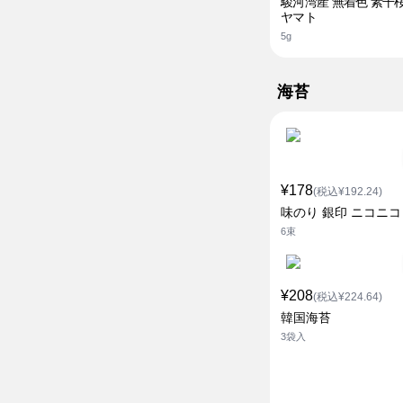
駿河湾産 無着色 素干
ヤマト
5g
海苔
¥178
(税込¥192.24)
味のり 銀印 ニコニコ
6束
¥208
(税込¥224.64)
韓国海苔
3袋入