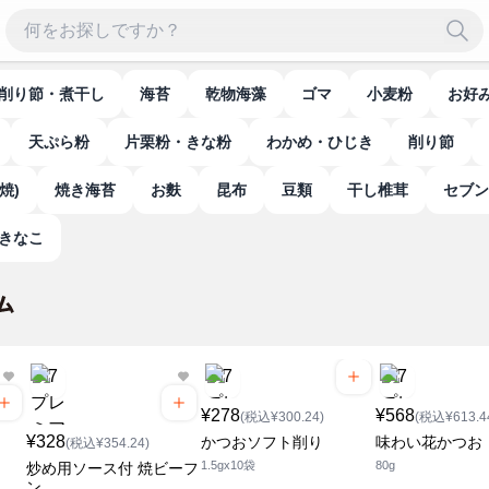
削り節・煮干し
海苔
乾物海藻
ゴマ
小麦粉
お
天ぷら粉
片栗粉・きな粉
わかめ・ひじき
削り節
焼)
焼き海苔
お麩
昆布
豆類
干し椎茸
セブ
豆・きなこ
¥278
¥568
(税込¥300.24)
(税込¥613.4
¥328
かつおソフト削り
味わい花かつお
(税込¥354.24)
1.5gx10袋
80g
炒め用ソース付 焼ビーフ
ン