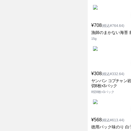
¥708
(税込¥764.64)
漁師のまかない海苔 
15g
¥308
(税込¥332.64)
ヤンバン コプチャン岩
切8枚×3パック
8切8枚×3パック
¥568
(税込¥613.44)
徳用パック味のり 白