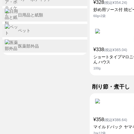
¥328
(税込¥354.24)
炒め用ソース付 焼ビ
日用品と紙類
60g×2袋
ペット
医薬部外品
¥338
(税込¥365.04)
ショートタイプマロニ
ん ハウス
100g
削り節・煮干し
¥358
(税込¥386.64)
マイルドパック ヤマ
2gx12袋