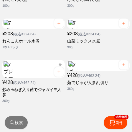
100g
300g
¥208
¥208
(税込¥224.64)
(税込¥224.64)
れんこんホール水煮
山菜ミックス水煮
1本1パック
90g
¥428
(税込¥462.24)
¥428
茹でじゃが人参乱切り
(税込¥462.24)
360g
炒め玉ねぎ入り茹でジャガイモ人
参
360g
送料無料
検索
0円