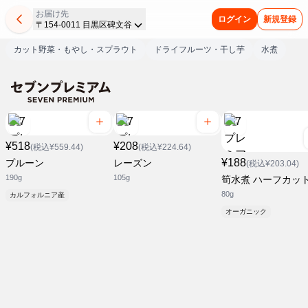
お届け先
ログイン
新規登録
〒154-0011 目黒区碑文谷
カット野菜・もやし・スプラウト
ドライフルーツ・干し芋
水煮
¥518
¥208
(税込¥559.44)
(税込¥224.64)
¥188
プルーン
レーズン
(税込¥203.04)
190g
105g
筍水煮 ハーフカッ
80g
カルフォルニア産
オーガニック