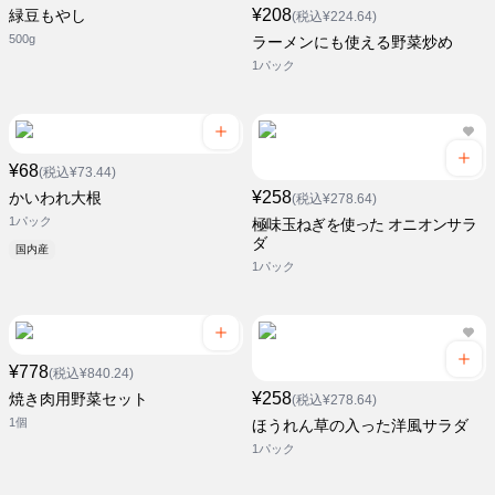
¥208
緑豆もやし
(税込¥224.64)
500g
ラーメンにも使える野菜炒め
1パック
¥68
(税込¥73.44)
¥258
かいわれ大根
(税込¥278.64)
1パック
極味玉ねぎを使った オニオンサラ
ダ
国内産
1パック
¥778
(税込¥840.24)
¥258
焼き肉用野菜セット
(税込¥278.64)
1個
ほうれん草の入った洋風サラダ
1パック