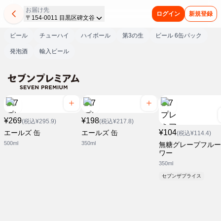
お届け先
ログイン
新規登録
〒154-0011 目黒区碑文谷
ビール
チューハイ
ハイボール
第3の生
ビール 6缶パック
発泡酒
輸入ビール
¥269
¥198
(税込¥295.9)
(税込¥217.8)
¥104
エールズ 缶
エールズ 缶
(税込¥114.4)
500ml
350ml
無糖グレープフルー
ワー
350ml
セブンザプライス