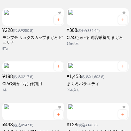
¥228
¥308
(税込¥250.8)
(税込¥332.64)
モンプチ リュクスカップまぐろ ピ
CIAOちゅ~る 総合栄養食 まぐろ
ュリナ
14g×4本
57g
¥198
¥1,458
(税込¥217.8)
(税込¥1,603.8)
CIAO焼かつお 仔猫用
まぐろバラエティ
1本
20本入り
¥498
¥128
(税込¥547.8)
(税込¥140.8)