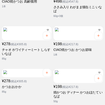
¥498
CIAO焼かつお 高齢猫用
(税込¥547.8)
1本
ささみ入り わがまま猫缶ミニ いな
ば
60g×3個
¥278
¥198
(税込¥305.8)
(税込¥217.8)
チャオ ホワイティーミート しらす
CIAO焼かつお かつお節味
いなば
1本
85g
¥278
(税込¥305.8)
¥198
かつおおかか
(税込¥217.8)
85g
焼かつお ディナー かつおほたて い
なば
50g