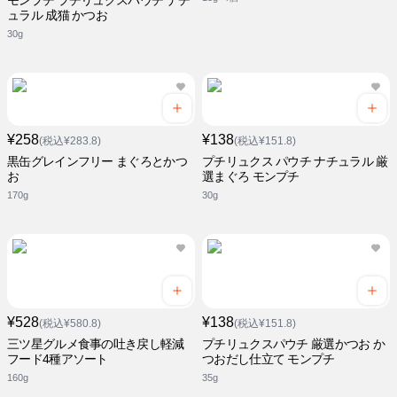
モンプチ プチリュクスパウチ ナチ
ュラル 成猫 かつお
30g
¥258
¥138
(税込¥283.8)
(税込¥151.8)
黒缶グレインフリー まぐろとかつ
プチリュクス パウチ ナチュラル 厳
お
選まぐろ モンプチ
170g
30g
¥528
¥138
(税込¥580.8)
(税込¥151.8)
三ツ星グルメ食事の吐き戻し軽減
プチリュクスパウチ 厳選かつお か
フード4種アソート
つおだし仕立て モンプチ
160g
35g