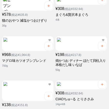
¥308
(税込¥332.64)
¥578
まぐろ&贅沢本まぐろ
(税込¥635.8)
4本
猫のおやつ 減塩かつおけずり
30g
¥968
¥198
(税込¥1,064.8)
(税込¥217.8)
マグロ味カツオブシブレンド
焼かつお ディナー ほたて貝柱入り
本格だし味 いなば
700g
50g
¥308
(税込¥332.64)
CIAOちゅ~る とりささみ
¥138
14g×4本
(税込¥151.8)