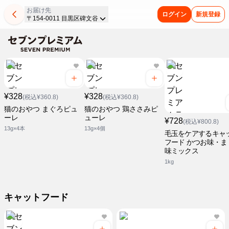
お届け先
ログイン
新規登録
〒154-0011 目黒区碑文谷
¥328
¥328
(税込¥360.8)
(税込¥360.8)
猫のおやつ まぐろピュ
猫のおやつ 鶏ささみピ
ーレ
ューレ
¥728
(税込¥800.8)
13g×4本
13g×4個
毛玉をケアするキャ
フード かつお味・ま
味ミックス
1kg
キャットフード