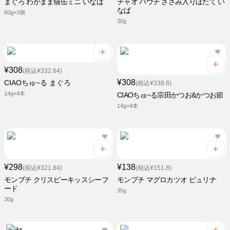
まぐろ わがまま猫缶ミニ いなば
チャオ パウチ ささみ入りほたて い
なば
60g×3個
30g
¥308
(税込¥332.64)
¥308
CIAOちゅ~る まぐろ
(税込¥338.8)
14g×4本
CIAOちゅ~る宗田かつお&かつお節
14g×4本
¥298
¥138
(税込¥321.84)
(税込¥151.8)
モンプチ クリスピーキッスシーフ
モンプチ マグロカツオ ピュリナ
ード
35g
30g