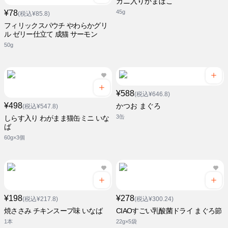
カニ入りかまぼこ
¥78
45g
(税込¥85.8)
フィリックスパウチ やわらかグリ
ル ゼリー仕立て 成猫 サーモン
50g
¥588
(税込¥646.8)
¥498
かつお まぐろ
(税込¥547.8)
3缶
しらす入り わがまま猫缶ミニ いな
ば
60g×3個
¥198
¥278
(税込¥217.8)
(税込¥300.24)
焼ささみ チキンスープ味 いなば
CIAOすごい乳酸菌ドライ まぐろ節
1本
22g×5袋