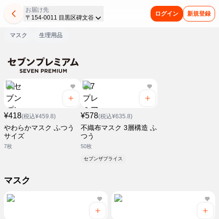
お届け先
ログイン
新規登録
〒154-0011 目黒区碑文谷
マスク
生理用品
¥418
¥578
(税込¥459.8)
(税込¥635.8)
やわらかマスク ふつう
不織布マスク 3層構造 ふ
サイズ
つう
7枚
50枚
セブンザプライス
マスク