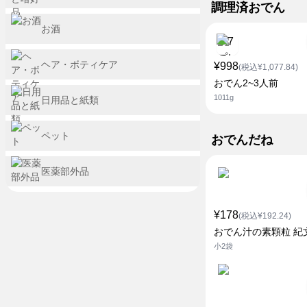
調理済おでん
お酒
ヘア・ボティケア
¥998
(税込¥1,077.84)
おでん2~3人前
1011g
日用品と紙類
ペット
おでんだね
医薬部外品
¥178
(税込¥192.24)
おでん汁の素顆粒 紀
小2袋