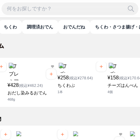
ちくわ
調理済おでん
おでんだね
ちくわ・さつま揚げ・
¥258
¥158
(税込¥278.64)
(税込¥170.6
¥428
ちくわぶ
チーズはんぺん
(税込¥462.24)
1本
4個
おだし染みるおでん
468g
物