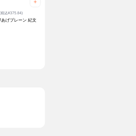
(税込¥375.84)
岸あげプレーン 紀文
り