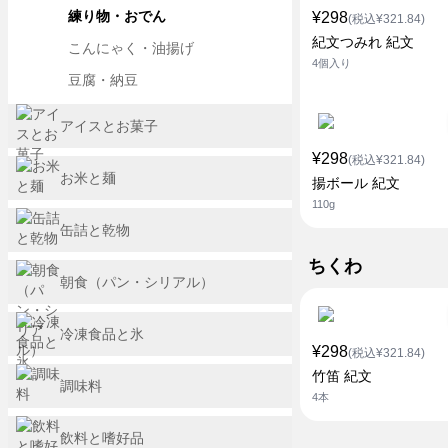
練り物・おでん
¥298
(税込¥321.84)
紀文つみれ 紀文
こんにゃく・油揚げ
4個入り
豆腐・納豆
アイスとお菓子
¥298
(税込¥321.84)
お米と麺
揚ボール 紀文
110g
缶詰と乾物
ちくわ
朝食（パン・シリアル）
冷凍食品と氷
¥298
(税込¥321.84)
竹笛 紀文
調味料
4本
飲料と嗜好品