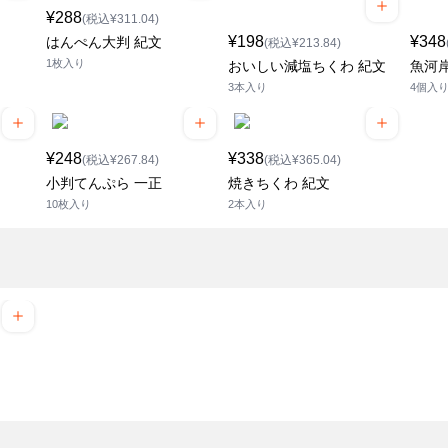
¥288
(税込¥311.04)
¥198
¥348
はんぺん大判 紀文
(税込¥213.84)
1枚入り
おいしい減塩ちくわ 紀文
魚河
3本入り
4個入
¥248
¥338
(税込¥267.84)
(税込¥365.04)
小判てんぷら 一正
焼きちくわ 紀文
10枚入り
2本入り