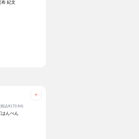
布 紀文
(税込¥170.64)
ズはんぺん