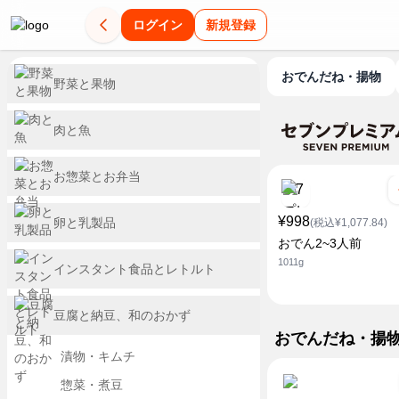
ログイン
新規登録
おでんだね・揚物
野菜と果物
肉と魚
お惣菜とお弁当
¥998
卵と乳製品
(税込¥1,077.84)
おでん2~3人前
1011g
インスタント食品とレトルト
豆腐と納豆、和のおかず
おでんだね・揚
漬物・キムチ
惣菜・煮豆