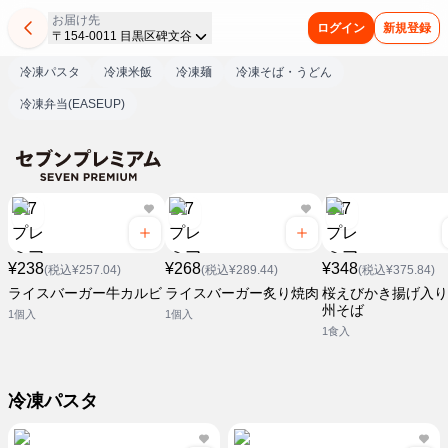
お届け先
ログイン
新規登録
〒154-0011 目黒区碑文谷
冷凍パスタ
冷凍米飯
冷凍麺
冷凍そば・うどん
冷凍弁当(EASEUP)
¥238
¥268
¥348
(税込¥257.04)
(税込¥289.44)
(税込¥375.84)
ライスバーガー牛カルビ
ライスバーガー炙り焼肉
桜えびかき揚げ入り
州そば
1個入
1個入
1食入
冷凍パスタ