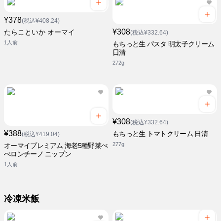
¥378
(税込¥408.24)
¥308
たらこといか オーマイ
(税込¥332.64)
1人前
もちっと生 パスタ 明太子クリーム
日清
272g
¥308
(税込¥332.64)
¥388
もちっと生 トマトクリーム 日清
(税込¥419.04)
277g
オーマイプレミアム 海老5種野菜ぺ
ぺロンチーノ ニップン
1人前
冷凍米飯