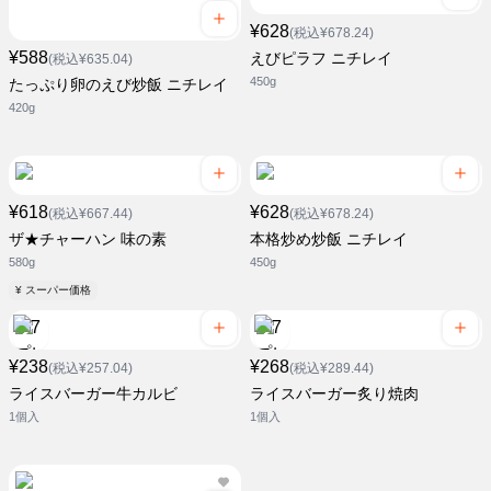
¥628
(税込¥678.24)
¥588
えびピラフ ニチレイ
(税込¥635.04)
450g
たっぷり卵のえび炒飯 ニチレイ
420g
¥618
¥628
(税込¥667.44)
(税込¥678.24)
ザ★チャーハン 味の素
本格炒め炒飯 ニチレイ
580g
450g
¥ スーパー価格
¥238
¥268
(税込¥257.04)
(税込¥289.44)
ライスバーガー牛カルビ
ライスバーガー炙り焼肉
1個入
1個入