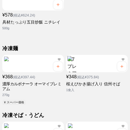
¥578
(税込¥624.24)
具材たっぷり五目炒飯 ニチレイ
500g
冷凍麺
¥368
¥348
(税込¥397.44)
(税込¥375.84)
濃厚カルボナーラ オーマイプレミ
桜えびかき揚げ入り 信州そば
アム
1食入
270g
¥ スーパー価格
冷凍そば・うどん