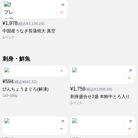
¥1,978
(税込¥2,136.24)
中国産うなぎ長蒲焼大 真空
1パック
刺身・鮮魚
¥594
(税込¥641.52)
¥1,758
びんちょうまぐろ(解凍)
(税込¥1,898.64)
120~180g
刺身盛合せ2盛 本鮪中とろ入り
1パック