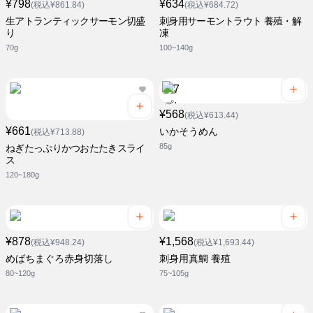
¥798
¥634
(税込¥861.84)
(税込¥684.72)
生アトランティックサーモン切盛
刺身用サーモントラウト 養殖・解
り
凍
70g
100~140g
¥568
(税込¥613.44)
¥661
いかそうめん
(税込¥713.88)
85g
ねぎたっぷりかつおたたきスライ
ス
120~180g
¥878
¥1,568
(税込¥948.24)
(税込¥1,693.44)
めばちまぐろ赤身切落し
刺身用真鯛 養殖
80~120g
75~105g