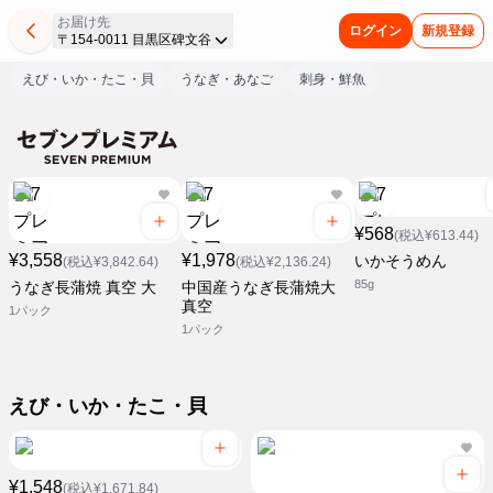
お届け先
ログイン
新規登録
〒154-0011 目黒区碑文谷
えび・いか・たこ・貝
うなぎ・あなご
刺身・鮮魚
¥568
(税込¥613.44)
¥3,558
¥1,978
いかそうめん
(税込¥3,842.64)
(税込¥2,136.24)
85g
うなぎ長蒲焼 真空 大
中国産うなぎ長蒲焼大
真空
1パック
1パック
えび・いか・たこ・貝
¥1,548
(税込¥1,671.84)