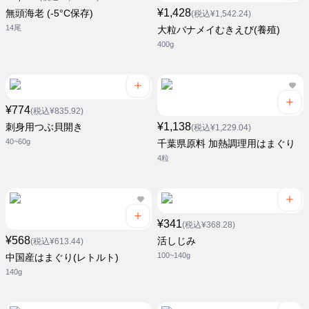
¥1,428
無頭海老 (-5°C保存)
(税込¥1,542.24)
14尾
大粒バナメイむきえび(養殖)
400g
¥774
(税込¥835.92)
¥1,138
刺身用つぶ貝開き
(税込¥1,229.04)
40~60g
千葉県原料 加熱調理用はまぐり
4粒
¥341
(税込¥368.28)
¥568
活しじみ
(税込¥613.44)
100~140g
中国産はまぐり(レトルト)
140g