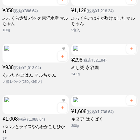
¥358
¥1,128
(税込¥386.64)
(税込¥1,218.24)
ふっくら赤飯 パック 東洋水産 マル
ふっくらごはんが炊けました マル
ちゃん
ちゃん
160g
5食入
¥298
(税込¥321.84)
¥938
めし粥 永谷園
(税込¥1,013.04)
24.1g
あったかごはん マルちゃん
大盛1パック(250g×3個入)
¥1,608
(税込¥1,736.64)
¥1,008
キヌア はくばく
(税込¥1,088.64)
300g
パパッとライスやんわかこしひか
り
3P