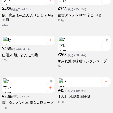
¥458
¥328
(税込¥494.64)
(税込¥354.24)
飯田商店 わんたん入りしょうゆら
蒙古タンメン中本 辛旨味噌
ぁ麺
122g
151g
¥458
(税込¥494.64)
¥268
山頭火 旭川とんこつ塩
(税込¥289.44)
133g
すみれ濃厚味噌ワンタンスープ
46g
¥458
(税込¥494.64)
¥238
すみれ 札幌濃厚味噌
(税込¥257.04)
145g
蒙古タンメン中本 辛旨豆腐スープ
18g