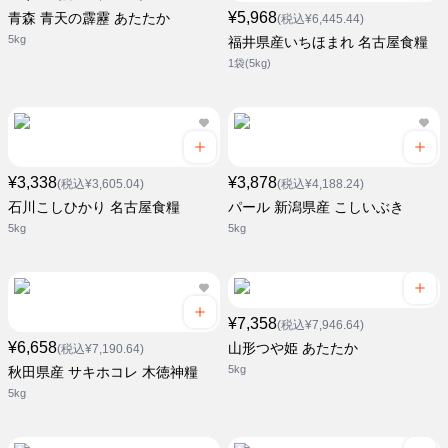
¥5,968
青森 青天の霹靂 あたたか
(税込¥6,445.44)
5kg
福井県産いちほまれ 名古屋食糧
1袋(5kg)
¥3,338
¥3,878
(税込¥3,605.04)
(税込¥4,188.24)
石川こしひかり 名古屋食糧
パール 新潟県産 こしいぶき
5kg
5kg
¥7,358
(税込¥7,946.64)
¥6,658
山形つや姫 あたたか
(税込¥7,190.64)
5kg
秋田県産 サキホコレ 木徳神糧
5kg