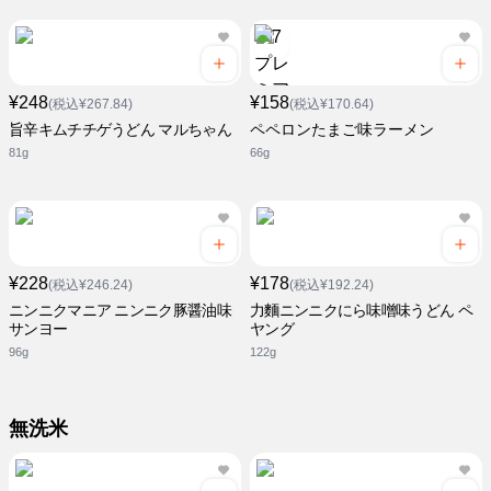
¥248
¥158
(税込¥267.84)
(税込¥170.64)
旨辛キムチチゲうどん マルちゃん
ペペロンたまご味ラーメン
81g
66g
¥228
¥178
(税込¥246.24)
(税込¥192.24)
ニンニクマニア ニンニク豚醤油味
力麵ニンニクにら味噌味うどん ペ
サンヨー
ヤング
96g
122g
無洗米