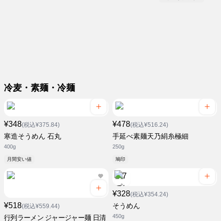
冷麦・素麺・冷麺
¥348
¥478
(税込¥375.84)
(税込¥516.24)
寒造そうめん 石丸
手延べ素麺天乃絹糸極細
400g
250g
月間安い値
鳩印
¥328
(税込¥354.24)
¥518
そうめん
(税込¥559.44)
450g
行列ラーメン ジャージャー麺 日清