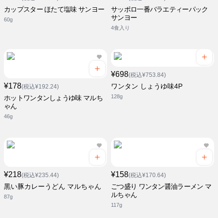
カップスター ほたて塩味 サンヨー
サッポロ一番バラエティーパック
サンヨー
60g
4食入り
¥698
(税込¥753.84)
¥178
ワンタン しょうゆ味4P
(税込¥192.24)
128g
ホットワンタンしょうゆ味 マルち
ゃん
46g
¥218
¥158
(税込¥235.44)
(税込¥170.64)
黒い豚カレーうどん マルちゃん
ごつ盛り ワンタン醤油ラーメン マ
ルちゃん
87g
117g