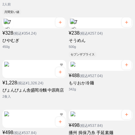
2人前
月間安い値
¥328
¥238
(税込¥354.24)
(税込¥257.04)
ひやむぎ
そうめん
450g
500g
セブンザプライス
¥488
(税込¥527.04)
¥1,228
もりおか冷麺
(税込¥1,326.24)
342g
ぴょんぴょん舎盛岡冷麵 中原商店
2食入
¥498
(税込¥537.84)
¥498
播州 揖保乃糸 手延素麺
(税込¥537.84)