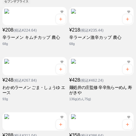
セブンザプライス
¥208
¥218
(税込¥224.64)
(税込¥235.44)
辛ラーメン キムチカップ 農心
辛ラーメン激辛カップ 農心
68g
68g
¥248
¥428
(税込¥267.84)
(税込¥462.24)
わかめラーメン ごま・しょうゆ エ
麺処井の庄監修 辛辛魚らーめん 寿
ース
がきや
93g
136g(めん75g)
¥288
¥358
(税込¥311.04)
(税込¥386.64)