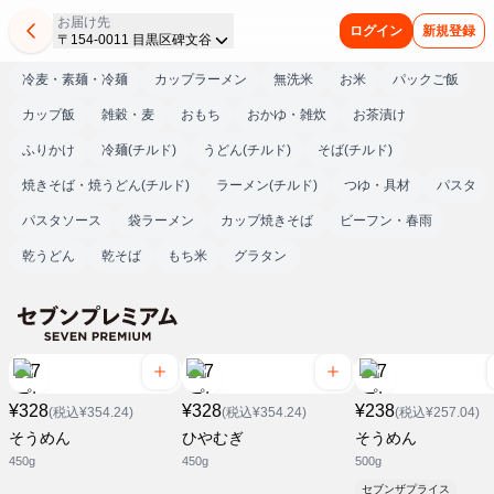
お届け先
ログイン
新規登録
〒154-0011 目黒区碑文谷
冷麦・素麺・冷麺
カップラーメン
無洗米
お米
パックご飯
カップ飯
雑穀・麦
おもち
おかゆ・雑炊
お茶漬け
ふりかけ
冷麺(チルド)
うどん(チルド)
そば(チルド)
焼きそば・焼うどん(チルド)
ラーメン(チルド)
つゆ・具材
パスタ
パスタソース
袋ラーメン
カップ焼きそば
ビーフン・春雨
乾うどん
乾そば
もち米
グラタン
¥328
¥328
¥238
(税込¥354.24)
(税込¥354.24)
(税込¥257.04)
そうめん
ひやむぎ
そうめん
450g
450g
500g
セブンザプライス