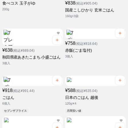
¥838
食べコス 玉子がゆ
(税込¥905.04)
200g
国産こしひかり 玄米ごはん
160g☓3袋
¥758
(税込¥818.64)
¥638
赤飯(ごま塩付)
(税込¥689.04)
3個入
秋田県産あきたこまち 小盛ごはん
3個入
¥918
¥588
(税込¥991.44)
(税込¥635.04)
ごはん
日本のごはん 越後
6個入
120g✕4
セブンザプライス
月間安い値