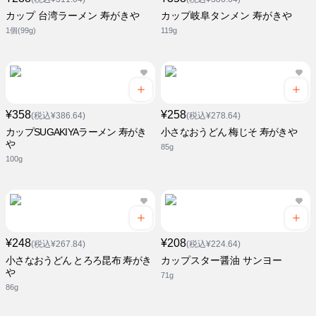
カップ 台湾ラーメン 寿がきや
カップ岐阜タンメン 寿がきや
1個(99g)
119g
¥358
¥258
(税込¥386.64)
(税込¥278.64)
カップSUGAKIYAラーメン 寿がき
小さなおうどん 梅じそ 寿がきや
や
85g
100g
¥248
¥208
(税込¥267.84)
(税込¥224.64)
小さなおうどん とろろ昆布 寿がき
カップスター醤油 サンヨー
や
71g
86g