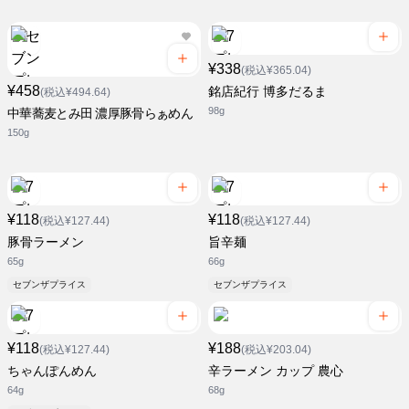
¥338
(税込¥365.04)
¥458
銘店紀行 博多だるま
(税込¥494.64)
98g
中華蕎麦とみ田 濃厚豚骨らぁめん
150g
¥118
¥118
(税込¥127.44)
(税込¥127.44)
豚骨ラーメン
旨辛麺
65g
66g
セブンザプライス
セブンザプライス
¥118
¥188
(税込¥127.44)
(税込¥203.04)
ちゃんぽんめん
辛ラーメン カップ 農心
64g
68g