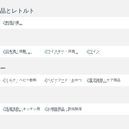
食品とレトルト
料理の素
日本酒・焼酎
ウイスキー・洋
ワイン
酒
ビー
ミルク
ベビーフード
育児雑貨
ベビー飲料
おやつ
ケア用品
洗濯洗剤
お掃除用品
キッチン用品
防虫除湿