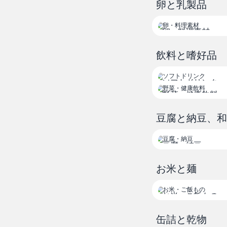
卵と乳製品
% % % % % 
卵・料理素材
飲料と嗜好品
ソフトドリンク
野菜・健康飲料
豆腐と納豆、
豆腐・納豆
お米と麺
お米・ご飯もの
缶詰と乾物