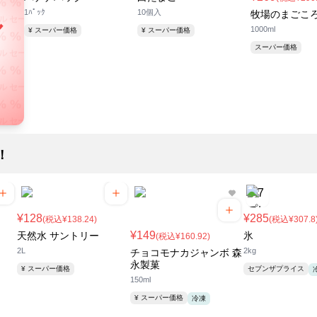
1ﾊﾟｯｸ
10個入
牧場のまごこ
ル セール セール セール
ル
% % % % % % %
1000ml
¥ スーパー価格
¥ スーパー価格
スーパー価格
ル セール セール セール
！
% % % % % % %
ル セール セール セール
% % % % % % %
ル セール セール セール
% % % % % % %
ル セール セール セール
！
% % % % % % %
ル セール セール セール
% % % % % % %
¥128
¥285
ル セール セール セール
(税込¥138.24)
(税込¥307.8
% % % % % % %
¥149
天然水 サントリー
氷
(税込¥160.92)
2L
2kg
チョコモナカジャンボ 森
ル セール セール セール
永製菓
% % % % % % %
¥ スーパー価格
セブンザプライス
150ml
ル セール セール セール
¥ スーパー価格
冷凍
% % % % % % %