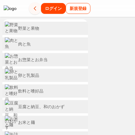
ログイン
新規登録
発
平
乾
惣
マ
夏
夏
今
新
パ
ど
ま
野菜と果物
酵
日
麺
菜
ル
バ
休
週
商
ピ
こ
と
の
は
が
コ
ち
テ
み
の
品
コ
か
め
肉と魚
日
お
全
ロ
ゃ
対
の
新
は
が
懐
買
お惣菜とお弁当
は
手
品
ッ
ん
策
救
商
こ
よ
か
い
発
軽
20%OFF
ケ
が
ス
世
品
ち
り
し
が
卵と乳製品
夏
酵
ご
が
衝
タ
主
を
ら
ど
い
便
本
飲
食
飯！
20%OFF
撃
ミ
ご
集
り
味
利
番！
飲料と嗜好品
料・
重
品
レ
の
ナ
飯
め
3
わ
昼
ア
た
休
毎
で
ン
188
フ
ま
点
い
イ
い
豆腐と納豆、和のおかず
み
日
ス・
腸
チ
円
ェ
し
で
を
ド
に
の
冷
セール セール セー
リ
乾
8/9
内
ン
ア
た！
5%OF
お
昼
凍
お米と麺
ン
% % % % % 
麺
ま
食
ス
商
8
環
＆
う
ク
ス
で
セール セール セー
を
タ
品
月