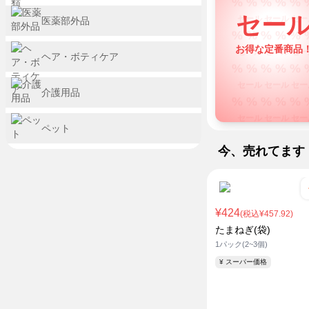
セール セール セー
セー
医薬部外品
% % % % % 
セール セール セー
お得な定番商品
ヘア・ボティケア
% % % % % 
セール セール セー
介護用品
% % % % % 
セール セール セー
ペット
% % % % % 
セール セール セー
今、売れてます
% % % % % 
セール セール セー
% % % % % 
¥424
セール セール セー
(税込¥457.92)
% % % % % 
たまねぎ(袋)
1パック(2~3個)
セール セール セー
% % % % % 
¥ スーパー価格
セール セール セー
% % % % % 