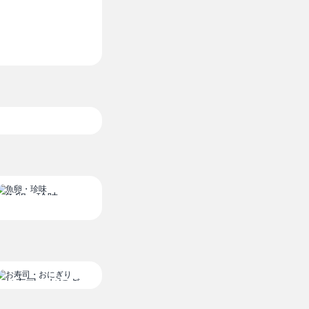
小松菜
1袋
¥ スーパー価格
魚卵・珍味
お寿司・おにぎ
り