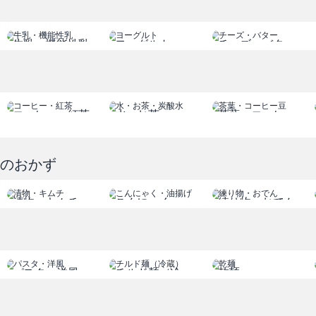
% % % % % % %
牛乳・機能性乳
ヨーグルト
チーズ・バター
コーヒー・紅茶
水・お茶
茶葉・コーヒー
豆
和のおかず
漬物・キムチ
こんにゃく
練り物・おでん
油揚げ
パスタ・洋風
チルド麺（冷
乾麺
蔵）