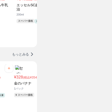
ろ牛乳
エッセルSC超バニラ 明
チョコモナカジャンボ 森
サンゴー
治
永製菓
1ｺ
200ml
150ml
¥ スーパー
スーパー価格
¥ スーパー価格
冷凍
冷凍
もっとみる
¥328
¥299
)
(税込¥354.24)
(税込¥3
金のバナナ
白たまご
1パック
10個入
¥ スーパー価格
¥ スーパー価
冷凍
¥155
(税込¥167.4)