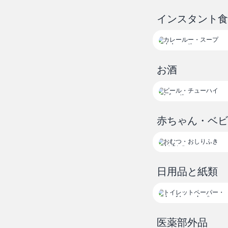
ドレッシング
インスタント
カレールー
スープ
お酒
ビール
チューハイ
赤ちゃん・ベ
おむつ
おしりふき
日用品と紙類
トイレットペー
パー
医薬部外品
ティッシュ