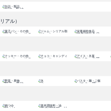
缶詰・瓶詰
シリアル）
菓子パン・その
ジャム
栄養補助食品
他
シリアル類
クッキー・その
チョコ
アイス・氷菓
他
キャンディ
野菜・果物
氷
パスタ・麺
鍋つゆ
基本調味料・油