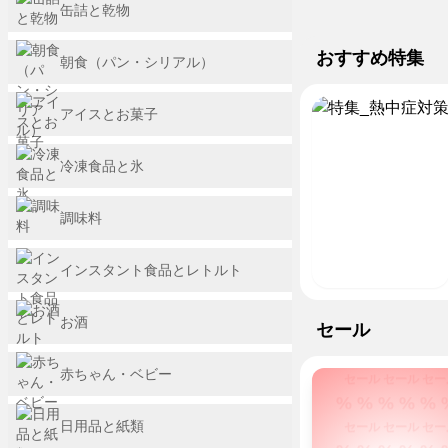
も、
境
流
ち
ト
の
缶詰と乾物
楽
% % % % % 
ミ
な
5
ネ
ッ
期
に
強
水
で
ナ
ど
日
セール セール セー
ッ
ク
間
す
を
販
は
おすすめ特集
% % % % % 
化！
麺
も
朝食（パン・シリアル）
ト
限
る！
つ
売
パ
ス
セール セール セー
日
定
チ
特
け
開
ピ
ー
本
ル
% % % % % 
アイスとお菓子
て
始！
コ
集
パ
最
ド
セール セール セー
暑
の
火
ー
高
＆
い
日
% % % % % 
を
な
冷凍食品と氷
気
冷
夏
セール セール セー
使
ら
温
凍
を
わ
玄
% % % % % 
の
食
乗
調味料
な
関
日
品
セール セール セー
り
い
ま
に
が
% % % % % 
切
簡
で
負
続々
インスタント食品とレトルト
ろ
セール セール セー
便
ラ
け
登
う！
% % % % % 
料
ク
な
場
お酒
理
ラ
セール セール セー
い
セール
が
ク
で！
% % % % % 
8/5
配
セール セール セー
赤ちゃん・ベビー
ま
送！
% % % % % 
で
セール セール セー
お
日用品と紙類
得！
% % % % % 