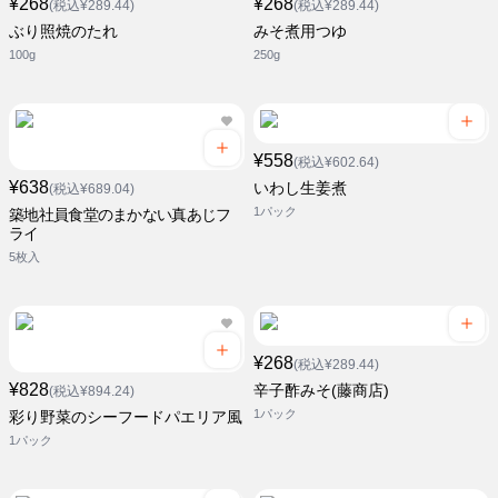
¥268
¥268
(税込¥289.44)
(税込¥289.44)
ぶり照焼のたれ
みそ煮用つゆ
100g
250g
¥558
(税込¥602.64)
¥638
いわし生姜煮
(税込¥689.04)
1パック
築地社員食堂のまかない真あじフ
ライ
5枚入
¥268
(税込¥289.44)
¥828
辛子酢みそ(藤商店)
(税込¥894.24)
1パック
彩り野菜のシーフードパエリア風
1パック