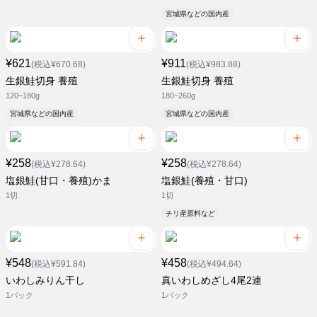
宮城県などの国内産
¥621
¥911
(税込¥670.68)
(税込¥983.88)
生銀鮭切身 養殖
生銀鮭切身 養殖
120~180g
180~260g
宮城県などの国内産
宮城県などの国内産
¥258
¥258
(税込¥278.64)
(税込¥278.64)
塩銀鮭(甘口・養殖)かま
塩銀鮭(養殖・甘口)
1切
1切
チリ産原料など
¥548
¥458
(税込¥591.84)
(税込¥494.64)
いわしみりん干し
真いわしめざし4尾2連
1パック
1パック