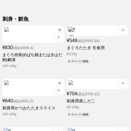
刺身・鮮魚
¥548
(税込¥591.84)
¥830
まぐろたたき 生食用
(税込¥896.4)
約110g
まぐろ赤身(めばち鮪またはきはだ
鮪)解凍
¥ スーパー価格
100~140g
¥704
(税込¥760.32)
¥640
刺身用蒸しだこ
(税込¥691.2)
90~130g
刺身用かつおたたきスライス
120~180g
¥ スーパー価格