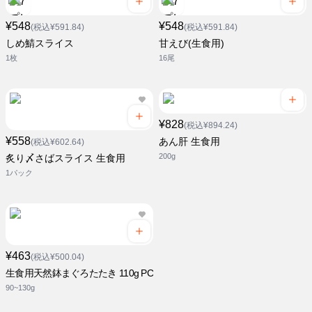
¥548
¥548
(税込¥591.84)
(税込¥591.84)
しめ鯖スライス
甘えび(生食用)
1枚
16尾
¥828
(税込¥894.24)
¥558
あん肝 生食用
(税込¥602.64)
200g
炙り〆さばスライス 生食用
1パック
¥463
(税込¥500.04)
生食用天然鉢まぐろたたき 110g PC
90~130g