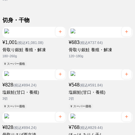
切身・干物
¥1,001
¥683
(税込¥1,081.08)
(税込¥737.64)
骨取り銀鮭 養殖・解凍
骨取り銀鮭 養殖・解凍
180~260g
120~180g
¥ スーパー価格
¥828
¥548
(税込¥894.24)
(税込¥591.84)
塩銀鮭(甘口・養殖)
塩銀鮭(甘口・養殖)
3切
2切
¥ スーパー価格
¥ スーパー価格
¥828
¥768
(税込¥894.24)
(税込¥829.44)
骨取りさば西京漬
ほっけ みりん干し