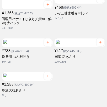
¥468
(税込¥505.44)
¥1,365
いか三昧家呑み味比べ
(税込¥1,474.2)
1パック
調理用 バナメイむきえび(養殖・解
凍) 大パック
240~360g
¥733
¥417
(税込¥791.64)
(税込¥450.36)
刺身用 つぶ貝開き
国産 活あさり
50~70g
120~180g
¥1,388
(税込¥1,499.04)
冷凍大粒あさり
1kg