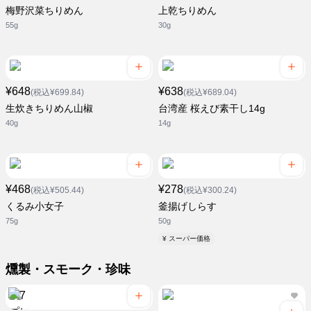
梅野沢菜ちりめん
上乾ちりめん
55g
30g
¥648
¥638
(税込¥699.84)
(税込¥689.04)
生炊きちりめん山椒
台湾産 桜えび素干し14g
40g
14g
¥468
¥278
(税込¥505.44)
(税込¥300.24)
くるみ小女子
釜揚げしらす
75g
50g
¥ スーパー価格
燻製・スモーク・珍味