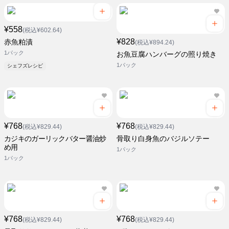
¥558
(税込¥602.64)
¥828
赤魚粕漬
(税込¥894.24)
1パック
お魚豆腐ハンバーグの照り焼き
1パック
シェフズレシピ
¥768
¥768
(税込¥829.44)
(税込¥829.44)
カジキのガーリックバター醤油炒
骨取り白身魚のバジルソテー
め用
1パック
1パック
¥768
¥768
(税込¥829.44)
(税込¥829.44)