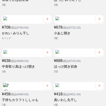
2枚
2枚
¥708
¥678
(税込¥764.64)
(税込¥732.24)
かれい みりん干し
小あじ開き
1パック
3枚
¥638
¥688
(税込¥689.04)
(税込¥743.04)
中骨取り真ほっけ開き
ほっけ開き切身
1枚
2切
¥458
¥418
(税込¥494.64)
(税込¥451.44)
子持ちカラフトししゃも
真いわし丸干し
7尾
4尾