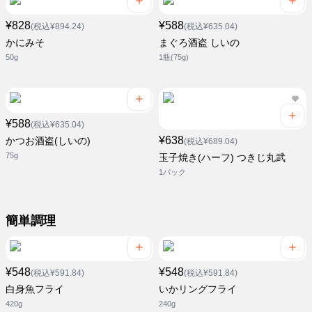
¥828
¥588
(税込¥894.24)
(税込¥635.04)
かにみそ
まぐろ酒盗 しいの
50g
1瓶(75g)
¥588
(税込¥635.04)
¥638
かつお酒盗(しいの)
(税込¥689.04)
75g
玉子焼き(ハーフ) つきじ丸武
1パック
簡単調理
¥548
¥548
(税込¥591.84)
(税込¥591.84)
白身魚フライ
いかリングフライ
420g
240g