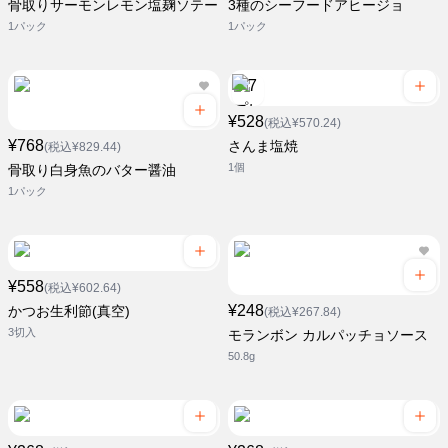
骨取りサーモンレモン塩麹ソテー
3種のシーフードアヒージョ
1パック
1パック
¥528
(税込¥570.24)
¥768
さんま塩焼
(税込¥829.44)
1個
骨取り白身魚のバター醤油
1パック
¥558
(税込¥602.64)
¥248
かつお生利節(真空)
(税込¥267.84)
3切入
モランボン カルパッチョソース
50.8g