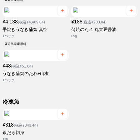
¥4,138
¥188
(税込¥4,469.04)
(税込¥203.04)
手焼きうなぎ蒲焼 真空
蒲焼のたれ 丸大豆醤油
1パック
65g
鹿児島県産原料
¥48
(税込¥51.84)
うなぎ蒲焼のたれ+山椒
1パック
冷凍魚
¥318
(税込¥343.44)
銀だら切身
1切