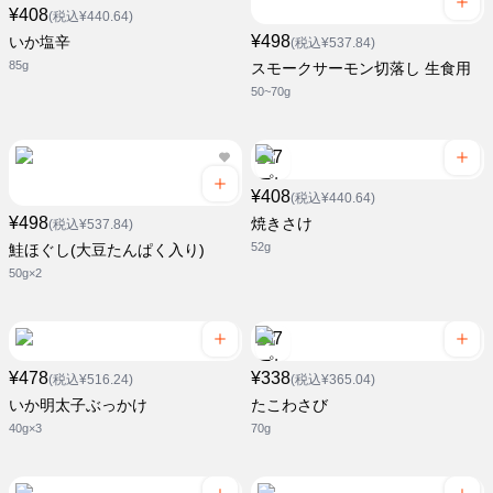
¥408
(税込¥440.64)
¥498
いか塩辛
(税込¥537.84)
85g
スモークサーモン切落し 生食用
50~70g
¥408
(税込¥440.64)
¥498
焼きさけ
(税込¥537.84)
52g
鮭ほぐし(大豆たんぱく入り)
50g×2
¥478
¥338
(税込¥516.24)
(税込¥365.04)
いか明太子ぶっかけ
たこわさび
40g×3
70g