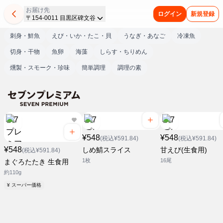
お届け先
ログイン
新規登録
〒154-0011 目黒区碑文谷
刺身・鮮魚
えび・いか・たこ・貝
うなぎ・あなご
冷凍魚
切身・干物
魚卵
海藻
しらす・ちりめん
燻製・スモーク・珍味
簡単調理
調理の素
¥548
¥548
(税込¥591.84)
(税込¥591.84)
¥548
しめ鯖スライス
甘えび(生食用)
(税込¥591.84)
1枚
16尾
まぐろたたき 生食用
約110g
¥ スーパー価格