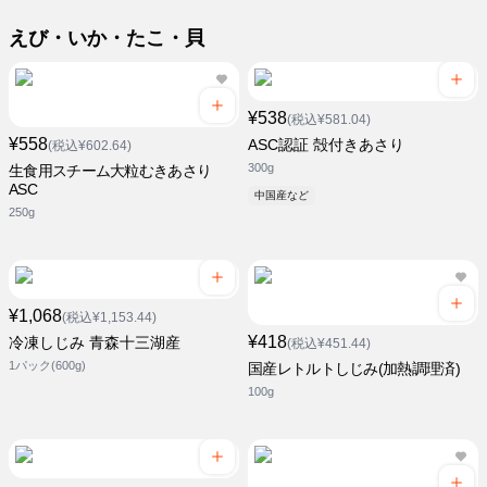
えび・いか・たこ・貝
¥538
(税込¥581.04)
¥558
ASC認証 殻付きあさり
(税込¥602.64)
300g
生食用スチーム大粒むきあさり
ASC
中国産など
250g
¥1,068
(税込¥1,153.44)
¥418
冷凍しじみ 青森十三湖産
(税込¥451.44)
1パック(600g)
国産レトルトしじみ(加熱調理済)
100g