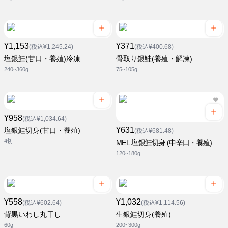
¥1,153
¥371
(税込¥1,245.24)
(税込¥400.68)
塩銀鮭(甘口・養殖)冷凍
骨取り銀鮭(養殖・解凍)
240~360g
75~105g
¥958
(税込¥1,034.64)
¥631
塩銀鮭切身(甘口・養殖)
(税込¥681.48)
4切
MEL 塩銀鮭切身 (中辛口・養殖)
120~180g
¥558
¥1,032
(税込¥602.64)
(税込¥1,114.56)
背黒いわし丸干し
生銀鮭切身(養殖)
60g
200~300g