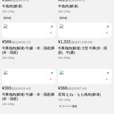
(税込¥410.4)
(税込¥664.2)
牛挽肉(解凍)
牛挽肉(解凍)
100~140g
160~240g
国内産
国内産
¥589
¥1,332
(税込¥636.12)
(税込¥1,438.56)
牛豚挽肉(解凍) 牛(豪・米・国産)豚
牛豚挽肉(解凍) 大型 牛豚(米・国
(米・国産)
産)、牛(豪)
240~360g
560~840g
¥393
¥368
(税込¥424.44)
(税込¥397.44)
牛豚挽肉(解凍) 牛(豪・米・国産)豚
若鶏 むね・もも挽肉(解凍)
(米・国産)
160~240g
160~240g
¥ スーパー価格