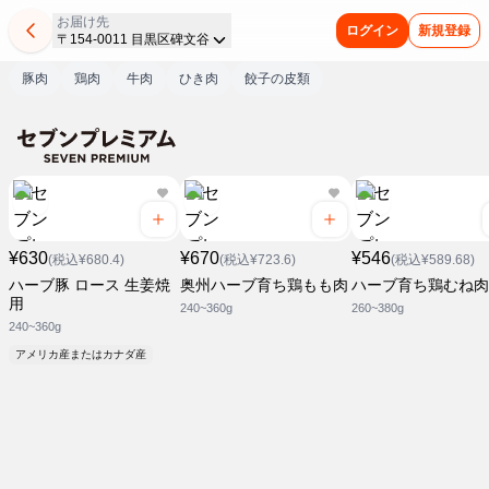
お届け先
ログイン
新規登録
〒154-0011 目黒区碑文谷
豚肉
鶏肉
牛肉
ひき肉
餃子の皮類
¥630
¥670
¥546
(税込¥680.4)
(税込¥723.6)
(税込¥589.68)
ハーブ豚 ロース 生姜焼
奥州ハーブ育ち鶏もも肉
ハーブ育ち鶏むね肉
用
240~360g
260~380g
240~360g
アメリカ産またはカナダ産