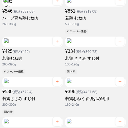
¥546
¥851
(税込¥589.68)
(税込¥919.08)
ハーブ育ち鶏むね肉
若鶏 むね肉
260~380g
530~790g
¥ スーパー価格
¥425
¥334
(税込¥459)
(税込¥360.72)
若鶏むね肉
若鶏 ささみ すじ付
265~395g
130~190g
¥ スーパー価格
国内産
¥530
¥396
(税込¥572.4)
(税込¥427.68)
若鶏ささみ すじ付
若鶏むねうす切炒め物用
200~300g
160~240g
国内産