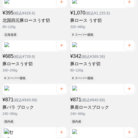
¥395
¥1,070
(税込¥426.6)
(税込¥1,155.6)
北国四元豚ロースうす切
豚ロース うす切
80~120g
320~480g
北海道産
¥ スーパー価格
¥685
¥342
(税込¥739.8)
(税込¥369.36)
豚ロースうす切
豚ロースうす切
160~240g
80~120g
¥ スーパー価格
¥ スーパー価格
¥871
¥871
(税込¥940.68)
(税込¥940.68)
豚バラ ブロック
豚肩ロースブロック
240~360g
240~360g
国内産
国内産