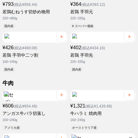
¥793
¥364
(税込¥856.44)
(税込¥393.12)
若鶏むねうす切炒め物用
若鶏 手羽元
320~480g
225~335g
国内産
¥ スーパー価格
¥426
¥402
(税込¥460.08)
(税込¥434.16)
若鶏 手羽中二ツ割
若鶏 手羽先
160~240g
225~335g
国内産
国内産
牛肉
¥606
¥1,321
(税込¥654.48)
(税込¥1,426.68)
アンガス牛バラ切落し
牛ハラミ 焼肉用
160~240g
160~240g
アメリカ産
オーストラリア産