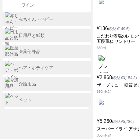
ワイン
赤ちゃん・ベビー
¥136
(税込¥149.6)
日用品と紙類
こだわり酒場のレモン
五段重ね サントリー
350ml
医薬部外品
ヘア・ボティケア
¥2,868
(税込¥3,154.8)
介護用品
ザ・ブリュー 糖質ゼ
350ml×24
ペット
¥5,260
(税込¥5,786)
スーパードライ アサ
350ml×24