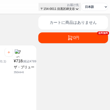
お届け先
〒154-0011 目黒区碑文谷
カートに商品はありません
送料無料
0円
¥718
¥1,028
1.1)
(税込¥789.8)
(税込¥1,130.8)
¥718
ザ・ブリュー
ザ・ブリュー
(税込¥7
350ml×6
500ml×6
ザ・ブリュ
350ml×6