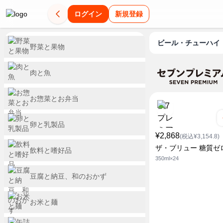
ログイン
新規登録
ビール・チューハイ
野菜と果物
肉と魚
お惣菜とお弁当
卵と乳製品
¥2,868
(税込¥3,154.8)
ザ・ブリュー 糖質ゼ
飲料と嗜好品
350ml×24
豆腐と納豆、和のおかず
お米と麺