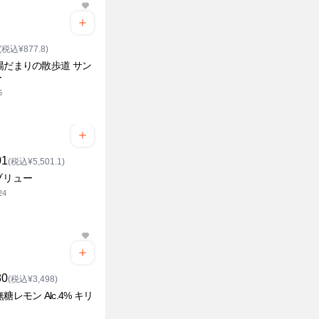
(税込¥877.8)
陽だまりの散歩道 サン
ー
6
01
(税込¥5,501.1)
ブリュー
24
80
(税込¥3,498)
糖レモン Alc.4% キリ