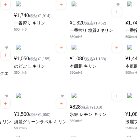
¥1,740
(税込¥1,914)
¥1,320
¥1,7
一番搾り キリン
(税込¥1,452)
500ml×6
一番搾り 糖質0 キリン
一番搾
350ml×6
500ml×
¥1,050
¥1,080
¥1,4
(税込¥1,155)
(税込¥1,188)
のどごし キリン
本麒麟 キリン
本麒麟
350ml×6
350ml×6
500ml×
ルクエ
¥828
(税込¥910.8)
¥1,500
¥1,0
氷結 レモン キリン
(税込¥1,650)
350ml×6
キリン
淡麗グリーンラベル キリン
淡麗
500ml×6
350ml×