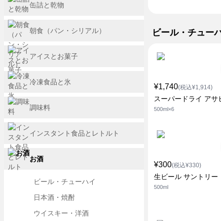
缶詰と乾物
朝食（パン・シリアル）
ビール・チュー
アイスとお菓子
冷凍食品と氷
¥1,740
(税込¥1,914)
スーパードライ アサ
調味料
500ml×6
インスタント食品とレトルト
お酒
¥300
(税込¥330)
生ビール サントリー
ビール・チューハイ
500ml
日本酒・焼酎
ウイスキー・洋酒