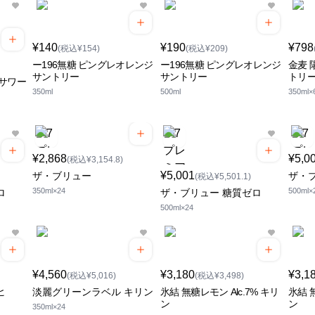
¥140
¥190
¥798
(税込¥154)
(税込¥209)
ー196無糖 ピングレオレンジ
ー196無糖 ピングレオレンジ
金麦 
サントリー
サントリー
トリ
サワー
350ml
500ml
350ml×
¥2,868
¥5,0
(税込¥3,154.8)
¥5,001
ザ・ブリュー
ザ・
(税込¥5,501.1)
350ml×24
500ml×
ロ
ザ・ブリュー 糖質ゼロ
500ml×24
¥4,560
¥3,180
¥3,1
(税込¥5,016)
(税込¥3,498)
ヒ
淡麗グリーンラベル キリン
氷結 無糖レモン Alc.7% キリ
氷結 無
ン
ン
350ml×24