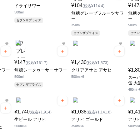
¥104
¥147
ドライサワー
(税込¥114.4)
500ml
無糖グレープフルーツサワ
無糖
ー
ー
セブンザプライス
350ml
500ml
セブンザプライス
セブ
¥147
¥1,430
(税込¥161.7)
(税込¥1,573)
¥1,8
サワー
無糖シークヮーサーサワー
クリアアサヒ アサヒ
500ml
500ml×6
スーパ
缶 大
セブンザプライス
485ml×
¥1,740
¥1,038
¥1,4
(税込¥1,914)
(税込¥1,141.8)
生ビール アサヒ
アサヒ ゴールド
アサ
500ml×6
350ml×6
500ml×
ヒ