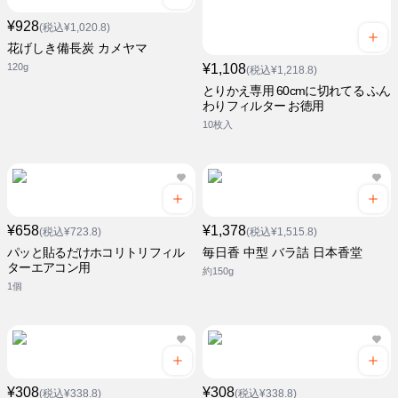
¥928
(税込¥1,020.8)
花げしき備長炭 カメヤマ
120g
¥1,108
(税込¥1,218.8)
とりかえ専用 60cmに切れてる ふん
わりフィルター お徳用
10枚入
¥658
¥1,378
(税込¥723.8)
(税込¥1,515.8)
パッと貼るだけホコリトリフィル
毎日香 中型 バラ詰 日本香堂
ターエアコン用
約150g
1個
¥308
¥308
(税込¥338.8)
(税込¥338.8)