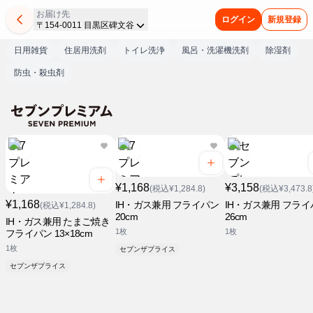
お届け先
ログイン
新規登録
〒154-0011 目黒区碑文谷
日用雑貨
住居用洗剤
トイレ洗浄
風呂・洗濯機洗剤
除湿剤
防虫・殺虫剤
¥1,168
¥3,158
(税込¥1,284.8)
(税込¥3,473.8
¥1,168
IH・ガス兼用 フライパン
IH・ガス兼用 フライ
(税込¥1,284.8)
20cm
26cm
IH・ガス兼用 たまご焼き
1枚
1枚
フライパン 13×18cm
1枚
セブンザプライス
セブンザプライス