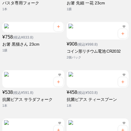
パスタ専用フォーク
お箸 先細 一花 23cm
1本
1膳
¥758
(税込¥833.8)
¥908
お箸 黒猫さん 23cm
(税込¥998.8)
1膳
コイン形リチウム電池 CR2032
2個パック
¥538
¥458
(税込¥591.8)
(税込¥503.8)
抗菌ピアス サラダフォーク
抗菌ピアス ティースプーン
1本
1本