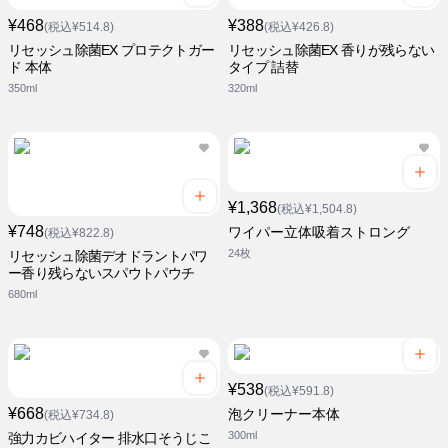
¥468
¥388
(税込¥514.8)
(税込¥426.8)
リセッシュ除菌EX プロテクトガー
リセッシュ除菌EX 香りが残らない
ド 本体
タイプ 詰替
350ml
320ml
¥1,368
(税込¥1,504.8)
¥748
ワイパー立体吸着ストロング
(税込¥822.8)
24枚
リセッシュ除菌デオドラントパワ
ー香り残らないスパウトパウチ
680ml
¥538
(税込¥591.8)
¥668
泡クリーナー本体
(税込¥734.8)
300ml
強力カビハイター 排水口そうじこ