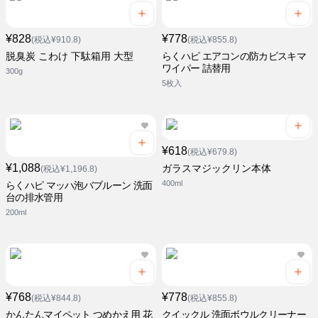
¥828
¥778
(税込¥910.8)
(税込¥855.8)
脱臭炭 こわけ 下駄箱用 大型
らくハピ エアコンの防カビスキマ
ワイパー 詰替用
300g
5枚入
¥618
(税込¥679.8)
¥1,088
ガラスマジックリン本体
(税込¥1,196.8)
400ml
らくハピ マッハ泡バブルーン 洗面
台の排水管用
200ml
¥768
¥778
(税込¥844.8)
(税込¥855.8)
かんたんマイペット つめかえ用 花
クイックル 洗面ボウルクリーナー