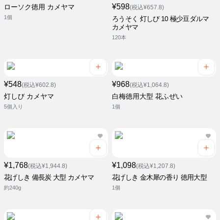
¥598
ローソク徳用 カメヤマ
(税込¥657.8)
1個
ろうそく 灯しび 10 極少豆ダルマ
カメヤマ
120本
¥548
¥968
(税込¥602.8)
(税込¥1,064.8)
灯しび カメヤマ
白梅徳用大型 花ふぜい
5個入り
1個
¥1,768
¥1,098
(税込¥1,944.8)
(税込¥1,207.8)
花げしき 備長炭 大型 カメヤマ
花げしき 金木犀の香り 徳用大型
約240g
1個