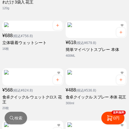
れだけ 3袋入 花王
120g
¥688
(税込¥756.8)
¥618
立体吸着ウェットシート
(税込¥679.8)
16枚
簡単マイペツトスプレー 本体
400ML
¥568
¥488
(税込¥624.8)
(税込¥536.8)
食卓クイックル ウェットクロス 花
食卓クイックル スプレー 本体 花王
王
300ml
20枚
送料無料
検索
0円