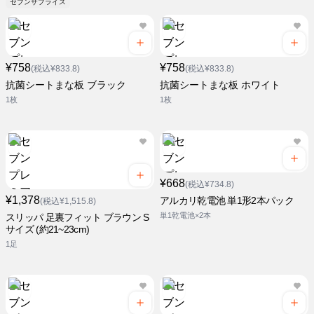
セブンザプライス
¥758
¥758
(税込¥833.8)
(税込¥833.8)
抗菌シートまな板 ブラック
抗菌シートまな板 ホワイト
1枚
1枚
¥668
(税込¥734.8)
¥1,378
アルカリ乾電池 単1形2本パック
(税込¥1,515.8)
単1乾電池×2本
スリッパ 足裏フィット ブラウン S
サイズ (約21~23cm)
1足