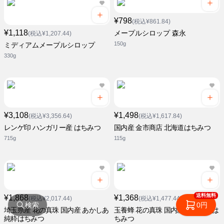
¥798
(税込¥861.84)
¥1,118
メープルシロップ 森永
(税込¥1,207.44)
150g
ミディアムメープルシロップ
330g
¥3,108
¥1,498
(税込¥3,356.64)
(税込¥1,617.84)
レンゲ印 ハンガリー産 はちみつ
国内産 金市商店 北海道はちみつ
715g
115g
送料無料
¥1,868
¥1,368
(税込¥2,017.44)
(税込¥1,477.44)
検索
0円
埼玉県産 花の真珠 国内産 あかしあ
玉養蜂 花の真珠 国内産 百花純粋は
純粋はちみつ
ちみつ