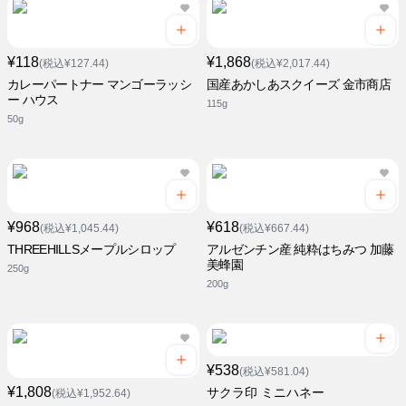
¥118
¥1,868
(税込¥127.44)
(税込¥2,017.44)
カレーパートナー マンゴーラッシ
国産あかしあスクイーズ 金市商店
ー ハウス
115g
50g
¥968
¥618
(税込¥1,045.44)
(税込¥667.44)
THREEHILLSメープルシロップ
アルゼンチン産 純粋はちみつ 加藤
美蜂園
250g
200g
¥538
(税込¥581.04)
¥1,808
サクラ印 ミニハネー
(税込¥1,952.64)