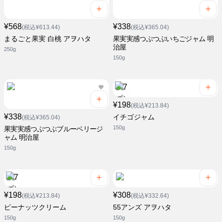
¥568
¥338
(税込¥613.44)
(税込¥365.04)
まるごと果実 白桃 アヲハタ
果実実感つぶつぶいちごジャム 明
治屋
250g
150g
¥198
(税込¥213.84)
¥338
イチゴジャム
(税込¥365.04)
150g
果実実感つぶつぶブルーベリージ
ャム 明治屋
150g
¥198
¥308
(税込¥213.84)
(税込¥332.64)
ピーナッツクリーム
55アンズ アヲハタ
150g
150g