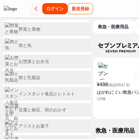
ログイン
新規登録
救急・医療用品
野菜と果物
肉と魚
お惣菜とお弁当
卵と乳製品
¥498
(税込¥547.8)
はがれにくい救急バ
インスタント食品とレトルト
120枚
豆腐と納豆、和のおかず
アイスとお菓子
救急・医療用品