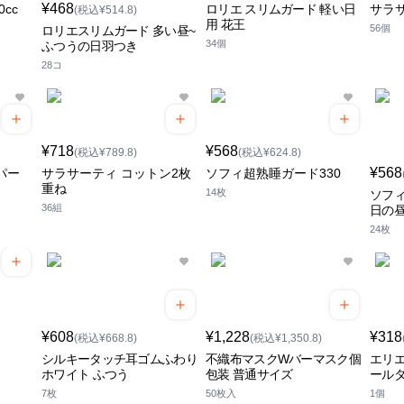
¥468
cc
ロリエ スリムガード 軽い日
サラサ
(税込¥514.8)
用 花王
56個
ロリエスリムガード 多い昼~
34個
ふつうの日羽つき
28コ
¥718
¥568
(税込¥789.8)
(税込¥624.8)
¥568
パー
サラサーティ コットン2枚
ソフィ超熟睡ガード330
重ね
14枚
ソフィ
36組
日の昼
24枚
¥608
¥1,228
¥318
(税込¥668.8)
(税込¥1,350.8)
シルキータッチ耳ゴムふわり
不織布マスクWバーマスク個
エリ
ホワイト ふつう
包装 普通サイズ
ール
7枚
50枚入
1個