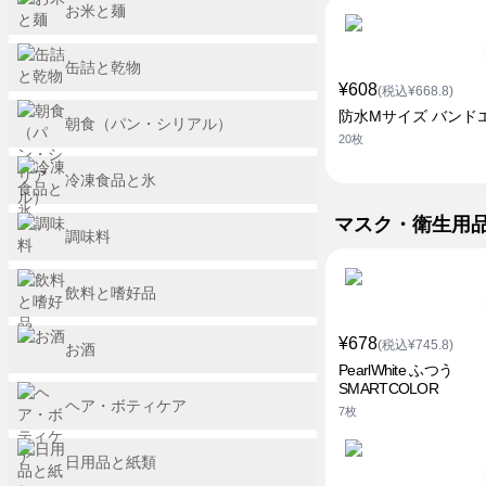
お米と麺
缶詰と乾物
¥608
(税込¥668.8)
防水Mサイズ バンド
朝食（パン・シリアル）
20枚
冷凍食品と氷
マスク・衛生用
調味料
飲料と嗜好品
¥678
(税込¥745.8)
お酒
PearlWhite ふつう
SMARTCOLOR
ヘア・ボティケア
7枚
日用品と紙類