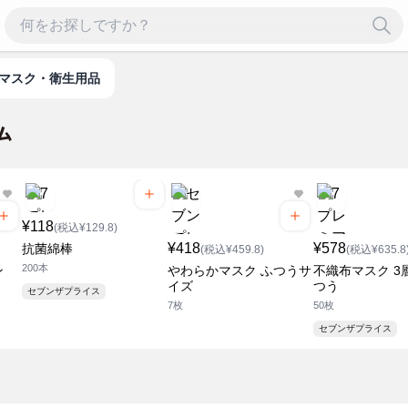
マスク・衛生用品
¥118
(税込¥129.8)
¥418
¥578
抗菌綿棒
(税込¥459.8)
(税込¥635.8
200本
ン
やわらかマスク ふつうサ
不織布マスク 3
イズ
つう
セブンザプライス
7枚
50枚
セブンザプライス