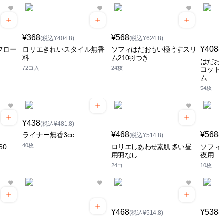
¥368
¥568
(税込¥404.8)
(税込¥624.8)
¥408
トフロー
ロリエきれいスタイル無香
ソフィはだおもい極うすスリ
料
ム210羽つき
はだお
72コ入
24枚
コット
ム
54枚
¥438
(税込¥481.8)
¥468
¥568
ライナー無香3cc
(税込¥514.8)
40枚
60
ロリエしあわせ素肌 多い昼
ソフ
用羽なし
夜用
24コ
10枚
¥468
¥538
(税込¥514.8)