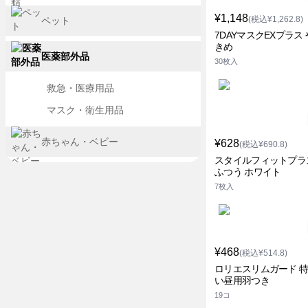
¥1,148
(税込¥1,262.8)
ペット
7DAYマスクEXプラス
きめ
医薬部外品
30枚入
救急・医療用品
マスク・衛生用品
赤ちゃん・ベビー
¥628
(税込¥690.8)
スタイルフィットプラ
ふつう ホワイト
7枚入
¥468
(税込¥514.8)
ロリエスリムガード 
い昼用羽つき
19コ