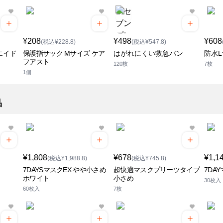
¥208
¥498
¥608
(税込¥228.8)
(税込¥547.8)
エイド
保護指サック Mサイズ ケア
はがれにくい救急バン
防水
フアスト
120枚
7枚
1個
品
¥1,808
¥678
¥1,1
(税込¥1,988.8)
(税込¥745.8)
7DAYSマスクEX やや小さめ
超快適マスクプリーツタイプ
7DA
ホワイト
小さめ
30枚入
60枚入
7枚