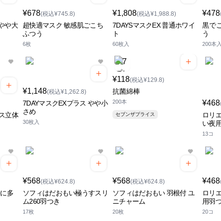
¥678
¥1,808
¥478
(税込¥745.8)
(税込¥1,988.8)
 やや大
超快適マスク 敏感肌ごこち
7DAYSマスクEX 普通ホワイ
黒で
ふつう
ト
う
6枚
60枚入
200本
¥118
(税込¥129.8)
¥1,148
抗菌綿棒
(税込¥1,262.8)
200本
¥468
7DAYマスクEXプラス やや小
さめ
ス立体
ロリエ
セブンザプライス
30枚入
い夜用
13コ
¥568
¥568
¥468
(税込¥624.8)
(税込¥624.8)
特に多
ソフィはだおもい極うすスリ
ソフィはだおもい 羽根付 ユ
ロリエ
ム260羽つき
ニチャーム
用羽
17枚
20枚
20コ