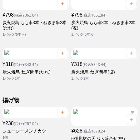
¥798
¥798
(税込¥861.84)
(税込¥861.84)
炭火焼鳥 もも串3本・ねぎま串2本
炭火焼鳥 もも串3本・ねぎま串2本
(たれ)
(塩)
1パック(5本入)
1パック(5本入)
¥318
¥318
(税込¥343.44)
(税込¥343.44)
炭火焼鳥 ねぎ間串(たれ)
炭火焼鳥 ねぎ間串(塩)
1パック2本
1パック2本
揚げ物
¥238
(税込¥257.04)
¥628
ジューシーメンチカツ
(税込¥678.24)
1個
6種具材の天ぷら盛合せ(中)