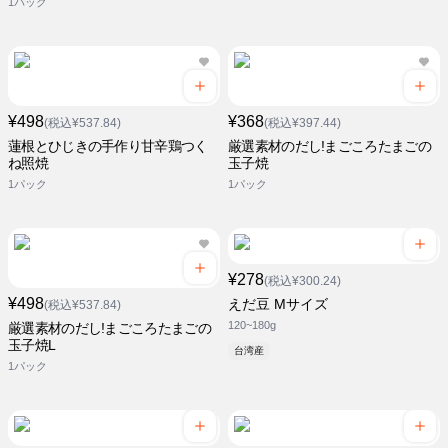
1パック
¥498
¥368
(税込¥537.84)
(税込¥397.44)
蓮根とひじきの手作り甘辛鶏つく
厳選素材のだし!まごころたまごの
ね照焼
玉子焼
1パック
1パック
¥278
(税込¥300.24)
¥498
えだ豆 Mサイズ
(税込¥537.84)
120~180g
厳選素材のだし!まごころたまごの
玉子焼L
台湾産
1パック