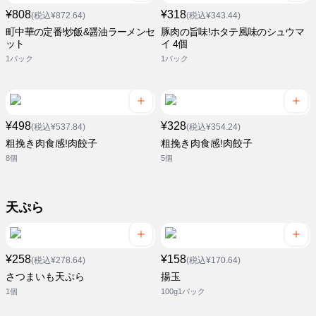
¥808
¥318
(税込¥872.64)
(税込¥343.44)
町中華の定番!炒飯&醤油ラーメンセ
豚肉の旨味!ホタテ風味のシュウマ
ット
イ 4個
1パック
1パック
¥498
¥328
(税込¥537.84)
(税込¥354.24)
粗挽き肉食感!肉餃子
粗挽き肉食感!肉餃子
8個
5個
天ぷら
¥258
¥158
(税込¥278.64)
(税込¥170.64)
さつまいも天ぷら
揚玉
1個
100g1パック