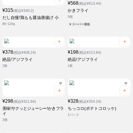
¥568
(税込¥613.44)
¥315
かきフライ
(税込¥340.2)
5個
だし自慢!鶏もも醤油唐揚げ 小
80~120g
¥ スーパー価格
¥378
¥198
(税込¥408.24)
(税込¥213.84)
絶品!アジフライ
絶品!アジフライ
2枚
1枚
¥298
¥328
(税込¥321.84)
(税込¥354.24)
美味!サクッとジューシー!かきフラ
ちっコロ(ポテトコロッケ)
イ
1パック
3個