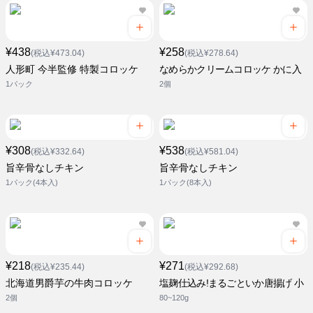
¥438
¥258
(税込¥473.04)
(税込¥278.64)
人形町 今半監修 特製コロッケ
なめらかクリームコロッケ かに入
1パック
2個
¥308
¥538
(税込¥332.64)
(税込¥581.04)
旨辛骨なしチキン
旨辛骨なしチキン
1パック(4本入)
1パック(8本入)
¥218
¥271
(税込¥235.44)
(税込¥292.68)
北海道男爵芋の牛肉コロッケ
塩麹仕込み!まるごといか唐揚げ 小
2個
80~120g