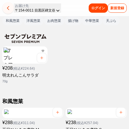
お届け先
ログイン
新規登録
〒154-0011 目黒区碑文谷
和風惣菜
洋風惣菜
お肉惣菜
揚げ物
中華惣菜
天ぷら
¥208
(税込¥224.64)
明太れんこんサラダ
70g
和風惣菜
¥288
¥238
(税込¥311.04)
(税込¥257.04)