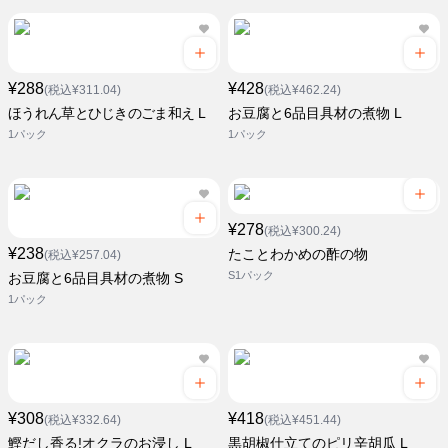
¥288
¥428
(税込¥311.04)
(税込¥462.24)
ほうれん草とひじきのごま和え L
お豆腐と6品目具材の煮物 L
1パック
1パック
¥278
(税込¥300.24)
¥238
たことわかめの酢の物
(税込¥257.04)
S1パック
お豆腐と6品目具材の煮物 S
1パック
¥308
¥418
(税込¥332.64)
(税込¥451.44)
鰹だし香る!オクラのお浸し L
黒胡椒仕立てのピリ辛胡瓜 L