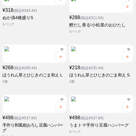
¥318
(税込¥343.44)
¥288
ぬか漬4種盛りS
(税込¥311.04)
1パック
鰹だし香る!小松菜のおひたし
1パック
¥268
¥218
(税込¥289.44)
(税込¥235.44)
ほうれん草とひじきのごま和え L
ほうれん草とひじきのごま和え S
1個
1個
¥498
¥498
(税込¥537.84)
(税込¥537.84)
手作り和風粗おろし豆腐ハンバー
うまトマ手作り豆腐ハンバーグ
グ
1パック