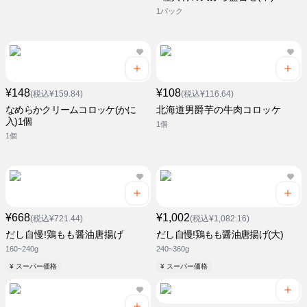
1パック
¥148
¥108
(税込¥159.84)
(税込¥116.64)
なめらかクリームコロッケ(かに
北海道男爵芋の牛肉コロッケ
入)1個
1個
1個
¥668
¥1,002
(税込¥721.44)
(税込¥1,082.16)
だし自慢!鶏もも醤油唐揚げ
だし自慢!鶏もも醤油唐揚げ(大)
160~240g
240~360g
¥ スーパー価格
¥ スーパー価格