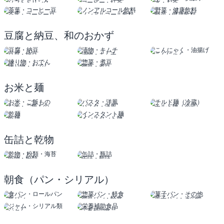
ソフトドリンク
コーヒー・紅茶
水・お茶
茶葉・コーヒー豆
ノンアルコール飲料
野菜・健康飲料
豆腐と納豆、和のおかず
豆腐・納豆
漬物・キムチ
こんにゃく
油揚げ
練り物・おでん
惣菜・煮豆
お米と麺
お米・ご飯もの
パスタ・洋風
チルド麺（冷蔵）
乾麺
インスタント麺
缶詰と乾物
乾物・粉類
缶詰・瓶詰
朝食（パン・シリアル）
食パン
惣菜パン・軽食
菓子パン・その他
ロールパン
ジャム
栄養補助食品
シリアル類