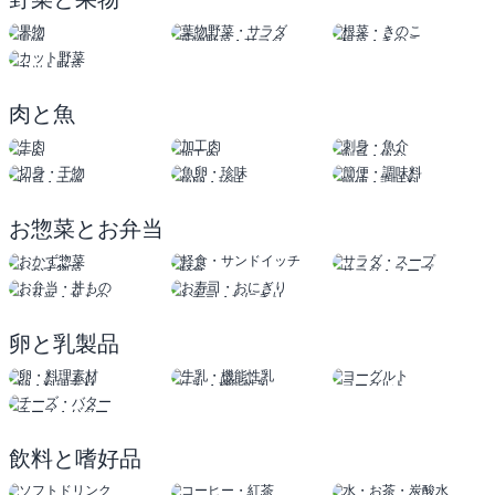
果物
葉物野菜・サラダ
根菜・きのこ
カット野菜
肉と魚
生肉
加工肉
刺身・魚介
切身・干物
魚卵・珍味
簡便・調味料
お惣菜とお弁当
おかず惣菜
軽食
サラダ・スープ
サンドイッチ
お弁当・丼もの
お寿司・おにぎり
卵と乳製品
卵・料理素材
牛乳・機能性乳
ヨーグルト
チーズ・バター
飲料と嗜好品