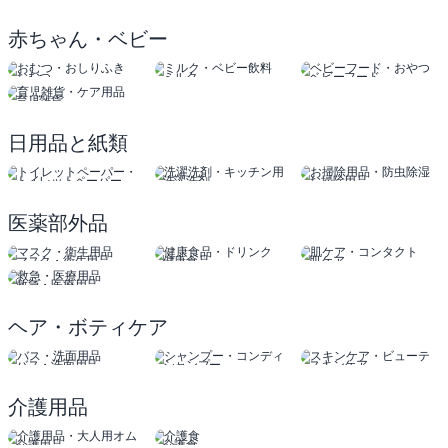
赤ちゃん・ベビー
おむつ
ミルク
ベビーフード
おしりふき
ベビー飲料
おやつ
育児雑貨
ケア用品
日用品と紙類
トイレットペーパー
洗濯洗剤
お掃除用品
ティッシュ
キッチン用品
防虫除湿
医薬部外品
マスク・衛生用品
健康食品
肌ケア
ドリンク
コンタクト
救急・医療用品
ヘア・ボティケア
バス・洗面用品
シャンプー
スキンケア
コンディショナー
ビューティー
介護用品
介護用品
介護食