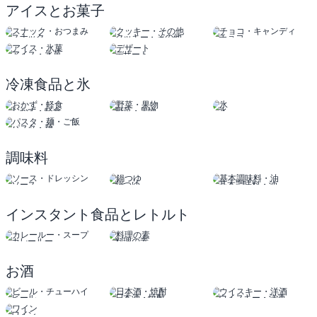
アイスとお菓子
スナック
クッキー・その他
チョコ
おつまみ
キャンディ
アイス・氷菓
デザート
冷凍食品と氷
おかず・軽食
野菜・果物
氷
パスタ・麺
調味料
ソース
鍋つゆ
基本調味料・油
ドレッシング
インスタント食品とレトルト
カレールー
料理の素
スープ
お酒
ビール
日本酒・焼酎
ウイスキー・洋酒
チューハイ
ワイン