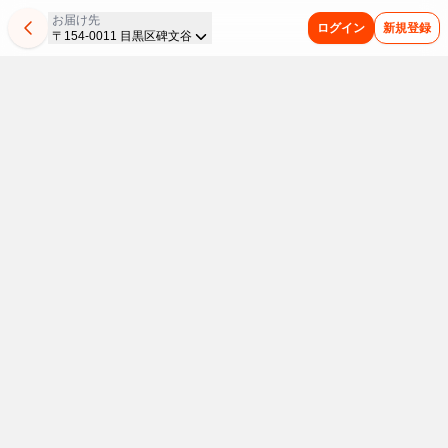
お届け先
ログイン
新規登録
〒154-0011 目黒区碑文谷
発
平
乾
惣
マ
夏
夏
今
新
パ
ど
ま
酵
日
麺
菜
ル
バ
休
週
商
ピ
こ
と
の
は
が
コ
ち
テ
み
の
品
コ
か
め
日
お
全
ロ
ゃ
対
の
新
は
が
懐
買
は
手
品
ッ
ん
策
救
商
こ
よ
か
い
発
軽
20%OFF
ケ
が
ス
世
品
ち
り
し
が
夏
酵
ご
が
衝
タ
主
を
ら
ど
い
便
本
飲
食
飯！
20%OFF
撃
ミ
ご
集
り
味
利
番！
料・
重
品
レ
の
ナ
飯
め
3
わ
昼
ア
た
休
毎
で
ン
188
フ
ま
点
い
イ
い
み
日
ス・
腸
チ
円
ェ
し
で
を
ド
に
の
冷
リ
乾
8/9
内
ン
ア
た！
5%OFF
お
昼
凍
ン
麺
ま
食
ス
商
8
環
＆
う
ク
ス
で
を
タ
品
月