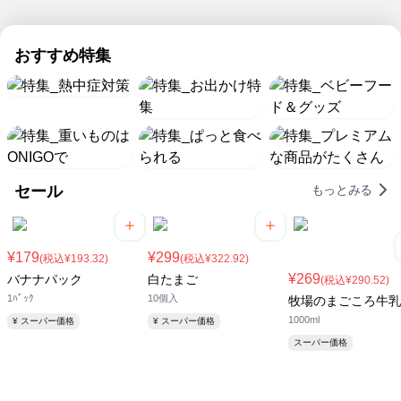
も、
境
流
ち
ト
の
楽
ミ
な
5
ネ
ッ
期
に
強
水
で
ナ
ど
日
ッ
ク
間
す
を
販
は
化！
麺
も
おすすめ特集
ト
限
る！
つ
売
パ
ス
日
定
チ
特
け
開
ピ
ー
本
ル
て
始！
コ
集
パ
最
ド
暑
の
火
ー
高
＆
い
日
を
な
気
冷
夏
使
ら
温
凍
を
わ
玄
の
食
セール
もっとみる
乗
な
関
日
品
り
い
ま
に
が
切
簡
で
負
続々
ろ
便
ラ
け
登
¥179
¥299
(税込¥193.32)
(税込¥322.92)
う！
料
ク
な
場
¥269
バナナパック
白たまご
(税込¥290.52)
理
ラ
い
1ﾊﾟｯｸ
10個入
牧場のまごころ牛乳
が
ク
で！
1000ml
¥ スーパー価格
¥ スーパー価格
8/5
配
ま
送！
スーパー価格
で
お
得！