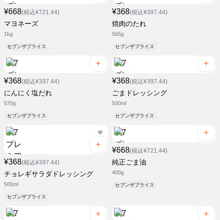
¥668
¥368
(税込¥721.44)
(税込¥397.44)
マヨネーズ
焼肉のたれ
1kg
565g
セブンザプライス
セブンザプライス
¥368
¥368
(税込¥397.44)
(税込¥397.44)
にんにく塩だれ
ごまドレッシング
570g
500ml
セブンザプライス
セブンザプライス
¥668
(税込¥721.44)
¥368
純正ごま油
(税込¥397.44)
400g
チョレギサラダドレッシング
500ml
セブンザプライス
セブンザプライス