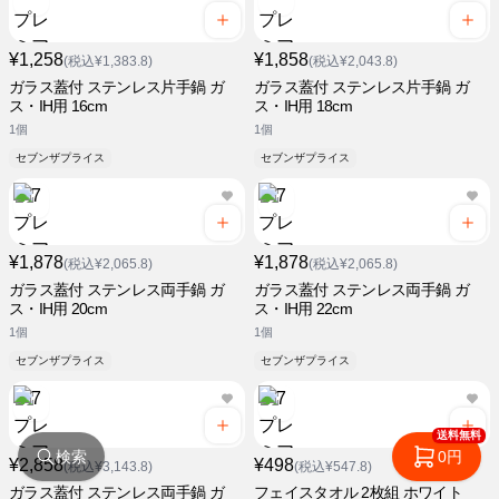
¥1,258
¥1,858
(税込¥1,383.8)
(税込¥2,043.8)
ガラス蓋付 ステンレス片手鍋 ガ
ガラス蓋付 ステンレス片手鍋 ガ
ス・IH用 16cm
ス・IH用 18cm
1個
1個
セブンザプライス
セブンザプライス
¥1,878
¥1,878
(税込¥2,065.8)
(税込¥2,065.8)
ガラス蓋付 ステンレス両手鍋 ガ
ガラス蓋付 ステンレス両手鍋 ガ
ス・IH用 20cm
ス・IH用 22cm
1個
1個
セブンザプライス
セブンザプライス
送料無料
検索
0円
¥2,858
¥498
(税込¥3,143.8)
(税込¥547.8)
ガラス蓋付 ステンレス両手鍋 ガ
フェイスタオル 2枚組 ホワイト