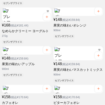
セブンザプライス
¥148
(税込¥159.84)
¥168
果実の味わいオレンジ
(税込¥181.44)
900ml
なめらかクリーミー ヨーグルト
272g
セブンザプライス
セブンザプライス
¥148
(税込¥159.84)
¥148
果実の味わいアップル
(税込¥159.84)
900ml
果実の味わいマスカットミックス
900ml
セブンザプライス
セブンザプライス
¥158
¥158
(税込¥170.64)
(税込¥170.64)
カフェオレ
ビターカフェオレ