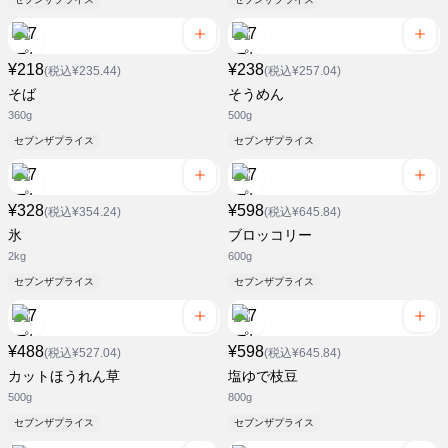
¥218
¥238
(税込¥235.44)
(税込¥257.04)
そば
そうめん
360g
500g
セブンザプライス
セブンザプライス
¥328
¥598
(税込¥354.24)
(税込¥645.84)
氷
ブロッコリー
2kg
600g
セブンザプライス
セブンザプライス
¥488
¥598
(税込¥527.04)
(税込¥645.84)
カットほうれん草
塩ゆで枝豆
500g
800g
セブンザプライス
セブンザプライス