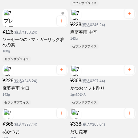
セブンザプライス
¥228
(税込¥246.24)
¥128
麻婆春雨 中辛
(税込¥138.24)
143g
ソーセージのトマトガーリック炒
めの素
セブンザプライス
100g
セブンザプライス
¥228
¥368
(税込¥246.24)
(税込¥397.44)
麻婆春雨 甘口
かつおソフト削り
143g
1g×30袋入
セブンザプライス
セブンザプライス
¥368
¥338
(税込¥397.44)
(税込¥365.04)
花かつお
だし昆布