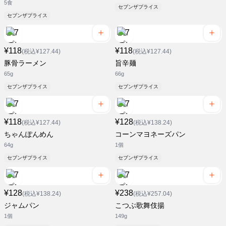
5食
セブンザプライス
セブンザプライス
¥118
¥118
(税込¥127.44)
(税込¥127.44)
豚骨ラーメン
旨辛麺
65g
66g
セブンザプライス
セブンザプライス
¥118
¥128
(税込¥127.44)
(税込¥138.24)
ちゃんぽんめん
コーンマヨネーズパン
64g
1個
セブンザプライス
セブンザプライス
¥128
¥238
(税込¥138.24)
(税込¥257.04)
ジャムパン
こつぶ歌舞伎揚
1個
149g