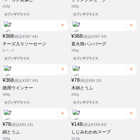
203g
200g
セブンザプライス
セブンザプライス
¥368
¥368
(税込¥397.44)
(税込¥397.44)
チーズ入りソーセージ
直火焼ハンバーグ
1パック
330g
セブンザプライス
セブンザプライス
¥368
¥78
(税込¥397.44)
(税込¥84.24)
徳用ウインナー
木綿とうふ
400g
300g
セブンザプライス
セブンザプライス
¥78
¥148
(税込¥84.24)
(税込¥159.84)
絹とうふ
しじみわかめスープ
300g
15.0g