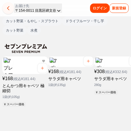
お届け先
ログイン
新規登録
〒154-0011 目黒区碑文谷
カット野菜・もやし・スプラウト
ドライフルーツ・干し芋
カット野菜
水煮
¥168
¥308
(税込¥181.44)
(税込¥332.64)
¥168
サラダ用キャベツ
サラダ用キャベツ
(税込¥181.44)
1袋(約135g)
280g
とんかつ用キャベツ 極
細切
¥ スーパー価格
1袋(約105g)
¥ スーパー価格