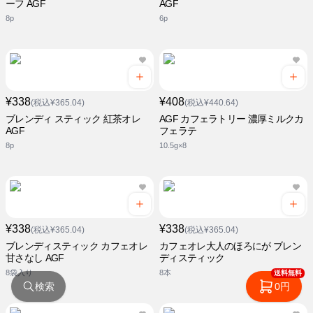
ーフ AGF
AGF
8p
6p
¥338
¥408
(税込¥365.04)
(税込¥440.64)
ブレンディ スティック 紅茶オレ
AGF カフェラトリー 濃厚ミルクカ
AGF
フェラテ
8p
10.5g×8
¥338
¥338
(税込¥365.04)
(税込¥365.04)
ブレンディスティック カフェオレ
カフェオレ大人のほろにが ブレン
甘さなし AGF
ディスティック
8袋入り
8本
送料無料
検索
0円