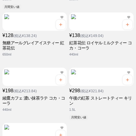
月間安い値
¥128
¥138
(税込¥138.24)
(税込¥149.04)
無糖アールグレイアイスティー 紅
紅茶花伝 ロイヤルミルクティー コ
茶花伝
カ・コーラ
650ml
440ml
¥198
¥298
(税込¥213.84)
(税込¥321.84)
綾鷹カフェ 濃い抹茶ラテ コカ・コ
午後の紅茶 ストレートティー キリ
ーラ
ン
440ml
1.5L
月間安い値