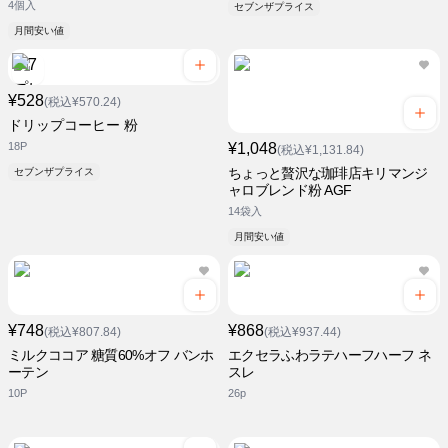
4個入
セブンザプライス
月間安い値
¥528
(税込¥570.24)
ドリップコーヒー 粉
18P
¥1,048
(税込¥1,131.84)
ちょっと贅沢な珈琲店キリマンジ
セブンザプライス
ャロブレンド粉 AGF
14袋入
月間安い値
¥748
¥868
(税込¥807.84)
(税込¥937.44)
ミルクココア 糖質60%オフ バンホ
エクセラふわラテハーフハーフ ネ
ーテン
スレ
10P
26p