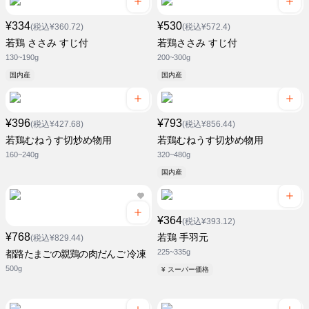
¥334
¥530
(税込¥360.72)
(税込¥572.4)
若鶏 ささみ すじ付
若鶏ささみ すじ付
130~190g
200~300g
国内産
国内産
¥396
¥793
(税込¥427.68)
(税込¥856.44)
若鶏むねうす切炒め物用
若鶏むねうす切炒め物用
160~240g
320~480g
国内産
¥364
(税込¥393.12)
¥768
若鶏 手羽元
(税込¥829.44)
225~335g
都路たまごの親鶏の肉だんご 冷凍
500g
¥ スーパー価格