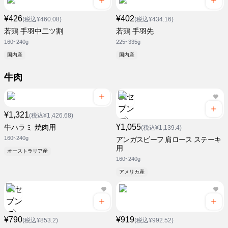
¥426
¥402
(税込¥460.08)
(税込¥434.16)
若鶏 手羽中二ツ割
若鶏 手羽先
160~240g
225~335g
国内産
国内産
牛肉
¥1,321
(税込¥1,426.68)
¥1,055
牛ハラミ 焼肉用
(税込¥1,139.4)
160~240g
アンガスビーフ 肩ロース ステーキ
用
オーストラリア産
160~240g
アメリカ産
¥790
¥919
(税込¥853.2)
(税込¥992.52)