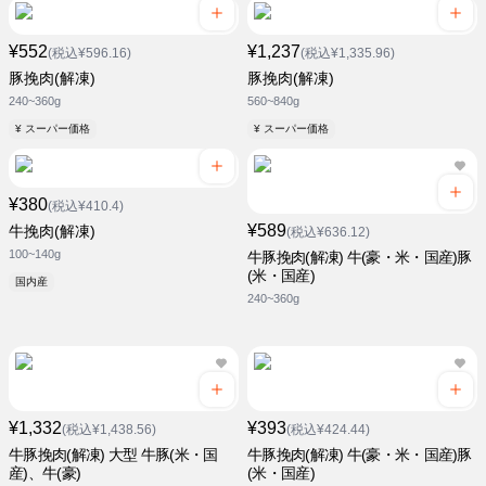
¥552
¥1,237
(税込¥596.16)
(税込¥1,335.96)
豚挽肉(解凍)
豚挽肉(解凍)
240~360g
560~840g
¥ スーパー価格
¥ スーパー価格
¥380
(税込¥410.4)
¥589
牛挽肉(解凍)
(税込¥636.12)
100~140g
牛豚挽肉(解凍) 牛(豪・米・国産)豚
(米・国産)
国内産
240~360g
¥1,332
¥393
(税込¥1,438.56)
(税込¥424.44)
牛豚挽肉(解凍) 大型 牛豚(米・国
牛豚挽肉(解凍) 牛(豪・米・国産)豚
産)、牛(豪)
(米・国産)