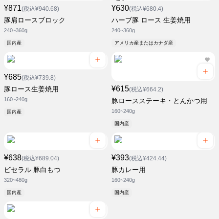
¥871
¥630
(税込¥940.68)
(税込¥680.4)
豚肩ロースブロック
ハーブ豚 ロース 生姜焼用
240~360g
240~360g
国内産
アメリカ産またはカナダ産
¥685
(税込¥739.8)
¥615
豚ロース生姜焼用
(税込¥664.2)
160~240g
豚ロースステーキ・とんかつ用
160~240g
国内産
国内産
¥638
¥393
(税込¥689.04)
(税込¥424.44)
ビセラル 豚白もつ
豚カレー用
320~480g
160~240g
国内産
国内産