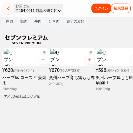
お届け先
ログイン
新規登録
〒154-0011 目黒区碑文谷
豚肉
鶏肉
牛肉
ひき肉
餃子の皮類
¥630
¥670
¥598
(税込¥680.4)
(税込¥723.6)
(税込¥645.84)
ハーブ豚 ロース 生姜焼
奥州ハーブ育ち鶏もも肉
奥州ハーブ鶏もも唐
用
鍋物用
240~360g
240~360g
195~285g
アメリカ産またはカナダ産