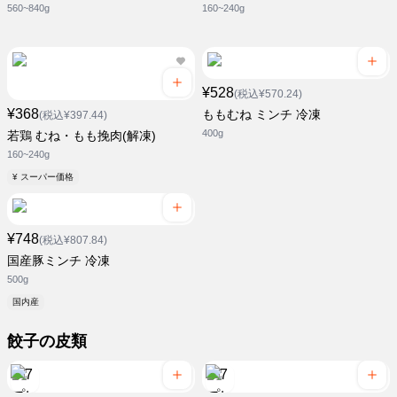
560~840g
160~240g
¥528
(税込¥570.24)
¥368
ももむね ミンチ 冷凍
(税込¥397.44)
400g
若鶏 むね・もも挽肉(解凍)
160~240g
¥ スーパー価格
¥748
(税込¥807.84)
国産豚ミンチ 冷凍
500g
国内産
餃子の皮類