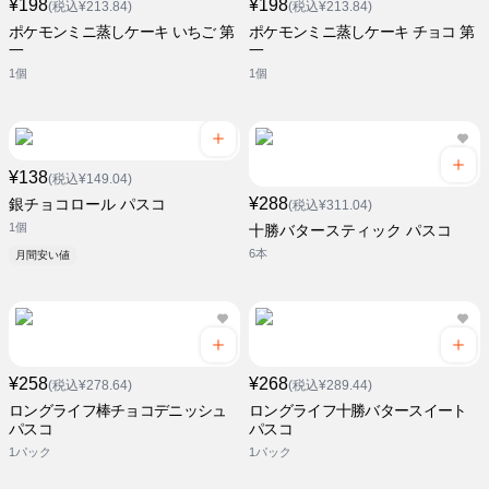
¥198
¥198
(税込¥213.84)
(税込¥213.84)
ポケモンミニ蒸しケーキ いちご 第
ポケモンミニ蒸しケーキ チョコ 第
一
一
1個
1個
¥138
(税込¥149.04)
¥288
銀チョコロール パスコ
(税込¥311.04)
1個
十勝バタースティック パスコ
6本
月間安い値
¥258
¥268
(税込¥278.64)
(税込¥289.44)
ロングライフ棒チョコデニッシュ
ロングライフ十勝バタースイート
パスコ
パスコ
1パック
1パック