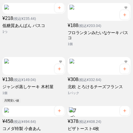
¥218
(税込¥235.44)
¥188
低糖質あんぱん パスコ
(税込¥203.04)
1つ
フロランタンみたいなケーキ パス
コ
1個
¥138
¥308
(税込¥149.04)
(税込¥332.64)
ジャンボ蒸しケーキ 木村屋
北欧 とろけるチーズフランス
1個
1パック
月間安い値
¥458
¥378
(税込¥494.64)
(税込¥408.24)
コメダ特製 小倉あん
ピザトースト4枚