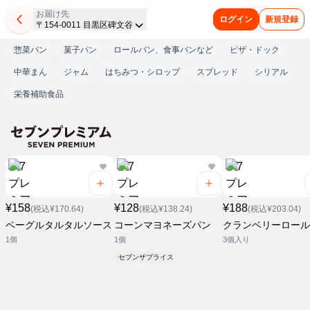
お届け先
ログイン
新規登録
〒154-0011 目黒区碑文谷
惣菜パン
菓子パン
ロールパン、食事パンなど
ピザ・ドック
中華まん
ジャム
はちみつ・シロップ
スプレッド
シリアル
栄養補助食品
¥158
¥128
¥188
(税込¥170.64)
(税込¥138.24)
(税込¥203.04)
ベーグルタルタルソース
コーンマヨネーズパン
クランベリーロール
1個
1個
3個入り
セブンザプライス