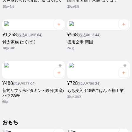
大戸屋もちもち五穀ご飯 はくばく
国内産名撰十六穀 はくばく
30g×6袋
30gx6袋
¥1,258
¥568
(税込¥1,358.64)
(税込¥613.44)
骨太家族 はくばく
徳用玄米 南国
10g×20P
240g
¥488
¥728
(税込¥527.04)
(税込¥786.24)
新玄サプリ米ビタミン・鉄分(国産)
もち麦入り18穀ごはん 石橋工業
ハウスWF
30g×10袋
50g
おもち