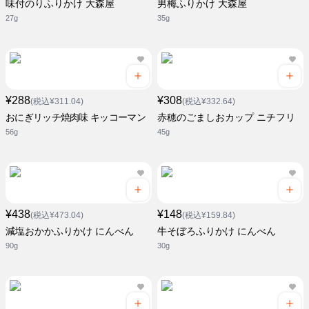
味付のりふりかけ 大森屋
男梅ふりかけ 大森屋
27g
35g
¥288
¥308
(税込¥311.04)
(税込¥332.64)
おにぎリッチ焼肉味 キッコーマン
赤穂のごましおカップ ニチフリ
56g
45g
¥438
¥148
(税込¥473.04)
(税込¥159.84)
減塩おかかふりかけ にんべん
牛そぼろふりかけ にんべん
90g
30g