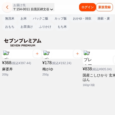
お届け先
ログイン
新規登録
〒154-0011 目黒区碑文谷
無洗米
お米
パックご飯
カップ飯
おかゆ・雑炊
雑穀・麦
おもち
お茶漬け
ふりかけ
もち米
¥368
¥178
(税込¥397.44)
(税込¥192.24)
¥838
麻婆丼
梅がゆ
(税込¥905.04)
200g
250g
国産こしひかり 玄
はん
160g☓3袋