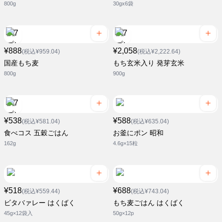
800g
30gx6袋
¥888
¥2,058
(税込¥959.04)
(税込¥2,222.64)
国産もち麦
もち玄米入り 発芽玄米
800g
900g
¥538
¥588
(税込¥581.04)
(税込¥635.04)
食べコス 五穀ごはん
お釜にポン 昭和
162g
4.6g×15粒
¥518
¥688
(税込¥559.44)
(税込¥743.04)
ビタバァレー はくばく
もち麦ごはん はくばく
45g×12袋入
50g×12p