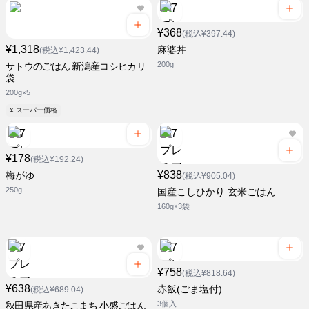
¥368
(税込¥397.44)
¥1,318
麻婆丼
(税込¥1,423.44)
200g
サトウのごはん 新潟産コシヒカリ
袋
200g×5
¥ スーパー価格
¥178
(税込¥192.24)
¥838
梅がゆ
(税込¥905.04)
250g
国産こしひかり 玄米ごはん
160g☓3袋
¥758
(税込¥818.64)
¥638
赤飯(ごま塩付)
(税込¥689.04)
3個入
秋田県産あきたこまち 小盛ごはん