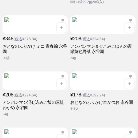
5種×4袋29.2g(20袋入)
¥348
¥208
(税込¥375.84)
(税込¥224.64)
おとなのふりかけ ミニ 青春編 永谷
アンパンマンまぜこみごはんの素
園
緑黄色野菜 永谷園
20袋
24g
¥208
¥178
(税込¥224.64)
(税込¥192.24)
アンパンマン混ぜ込みご飯の素鮭
おとなのふりかけ本かつお 永谷園
わかめ 永谷園
4袋入
24g