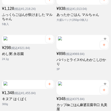
¥1,128
¥938
(税込¥1,218.24)
(税込¥1,013.04)
ふっくらごはんが炊けました マル
あったかごはん マルちゃん
ちゃん
大盛1パック(250g×3個入)
5食入
¥298
(税込¥321.84)
¥898
めし粥 永谷園
(税込¥969.84)
24.1g
パパッとライスやんわかこしひか
り
3P
¥1,348
(税込¥1,455.84)
¥348
キヌア はくばく
(税込¥375.84)
300g
カップdeごはん麻婆豆腐辛口 丸美
屋