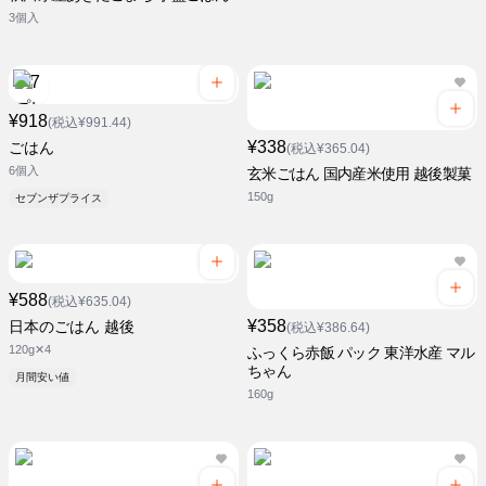
3個入
¥918
(税込¥991.44)
¥338
ごはん
(税込¥365.04)
6個入
玄米ごはん 国内産米使用 越後製菓
150g
セブンザプライス
¥588
(税込¥635.04)
¥358
日本のごはん 越後
(税込¥386.64)
120g✕4
ふっくら赤飯 パック 東洋水産 マル
ちゃん
月間安い値
160g