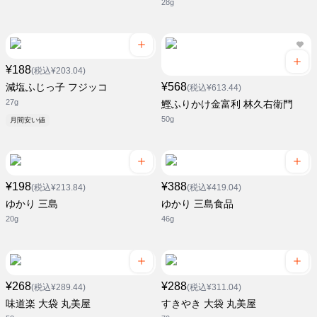
28g
¥188
(税込¥203.04)
¥568
減塩ふじっ子 フジッコ
(税込¥613.44)
27g
鰹ふりかけ金富利 林久右衛門
50g
月間安い値
¥198
¥388
(税込¥213.84)
(税込¥419.04)
ゆかり 三島
ゆかり 三島食品
20g
46g
¥268
¥288
(税込¥289.44)
(税込¥311.04)
味道楽 大袋 丸美屋
すきやき 大袋 丸美屋