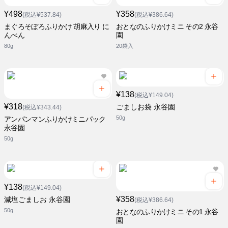
¥498
¥358
(税込¥537.84)
(税込¥386.64)
まぐろそぼろふりかけ 胡麻入り に
おとなのふりかけミニ その2 永谷
んべん
園
80g
20袋入
¥138
(税込¥149.04)
¥318
ごましお袋 永谷園
(税込¥343.44)
50g
アンパンマンふりかけミニパック
永谷園
50g
¥138
(税込¥149.04)
¥358
減塩ごましお 永谷園
(税込¥386.64)
50g
おとなのふりかけミニ その1 永谷
園