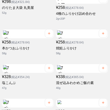
¥298
(税込¥321.84)
¥258
のりたま大袋 丸美屋
(税込¥278.64)
52g
4種のふりかけ詰め合わせ
2g×20P
¥258
¥258
(税込¥278.64)
(税込¥278.64)
本かつおふりかけ
焼鮭ふりかけ
58g
58g
¥328
¥338
(税込¥354.24)
(税込¥365.04)
塩こんぶ
混ぜ込みわかめご飯の素
47g
40g