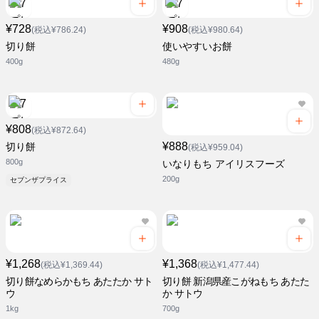
¥728
¥908
(税込¥786.24)
(税込¥980.64)
切り餅
使いやすいお餅
400g
480g
¥808
(税込¥872.64)
¥888
切り餅
(税込¥959.04)
800g
いなりもち アイリスフーズ
200g
セブンザプライス
¥1,268
¥1,368
(税込¥1,369.44)
(税込¥1,477.44)
切り餅なめらかもち あたたか サト
切り餅 新潟県産こがねもち あたた
ウ
か サトウ
1kg
700g