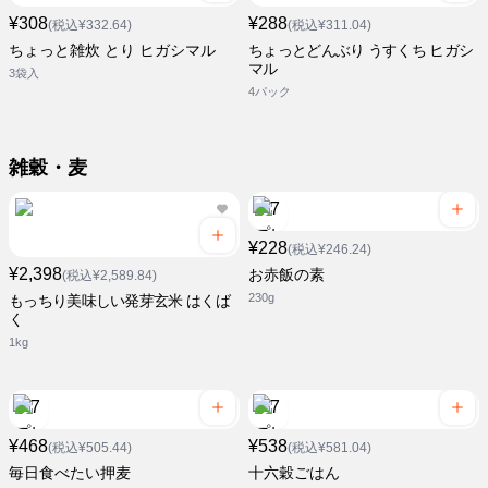
¥308
¥288
(税込¥332.64)
(税込¥311.04)
ちょっと雑炊 とり ヒガシマル
ちょっとどんぶり うすくち ヒガシ
マル
3袋入
4パック
雑穀・麦
¥228
(税込¥246.24)
¥2,398
お赤飯の素
(税込¥2,589.84)
230g
もっちり美味しい発芽玄米 はくば
く
1kg
¥468
¥538
(税込¥505.44)
(税込¥581.04)
毎日食べたい押麦
十六穀ごはん